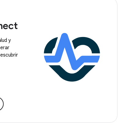
nect
lud y
nerar
descubrir