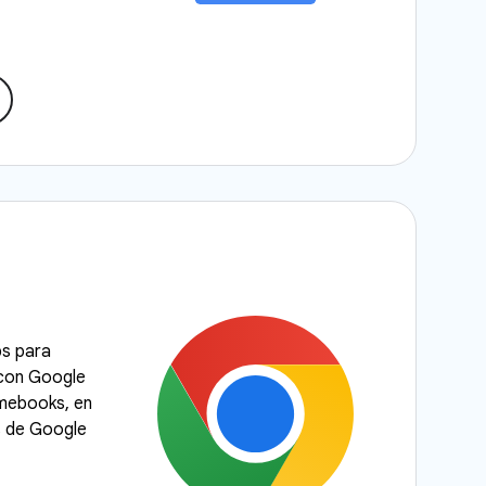
ps para
 con Google
ebooks, en
s de Google