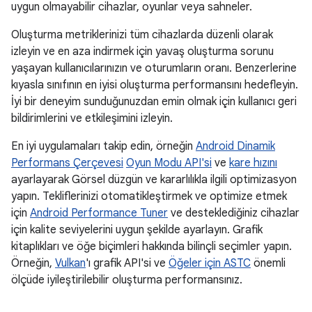
uygun olmayabilir cihazlar, oyunlar veya sahneler.
Oluşturma metriklerinizi tüm cihazlarda düzenli olarak
izleyin ve en aza indirmek için yavaş oluşturma sorunu
yaşayan kullanıcılarınızın ve oturumların oranı. Benzerlerine
kıyasla sınıfının en iyisi oluşturma performansını hedefleyin.
İyi bir deneyim sunduğunuzdan emin olmak için kullanıcı geri
bildirimlerini ve etkileşimini izleyin.
En iyi uygulamaları takip edin, örneğin
Android Dinamik
Performans Çerçevesi
Oyun Modu API'si
ve
kare hızını
ayarlayarak Görsel düzgün ve kararlılıkla ilgili optimizasyon
yapın. Tekliflerinizi otomatikleştirmek ve optimize etmek
için
Android Performance Tuner
ve desteklediğiniz cihazlar
için kalite seviyelerini uygun şekilde ayarlayın. Grafik
kitaplıkları ve öğe biçimleri hakkında bilinçli seçimler yapın.
Örneğin,
Vulkan
'ı grafik API'si ve
Öğeler için ASTC
önemli
ölçüde iyileştirilebilir oluşturma performansınız.