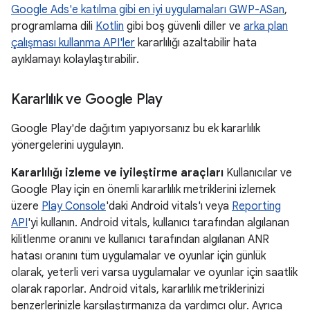
Google Ads'e katılma gibi en iyi uygulamaları GWP-ASan
,
programlama dili
Kotlin
gibi boş güvenli diller ve
arka plan
çalışması kullanma API'ler
kararlılığı azaltabilir hata
ayıklamayı kolaylaştırabilir.
Kararlılık ve Google Play
Google Play'de dağıtım yapıyorsanız bu ek kararlılık
yönergelerini uygulayın.
Kararlılığı izleme ve iyileştirme araçları
Kullanıcılar ve
Google Play için en önemli kararlılık metriklerini izlemek
üzere
Play Console
'daki Android vitals'ı veya
Reporting
API
'yi kullanın. Android vitals, kullanıcı tarafından algılanan
kilitlenme oranını ve kullanıcı tarafından algılanan ANR
hatası oranını tüm uygulamalar ve oyunlar için günlük
olarak, yeterli veri varsa uygulamalar ve oyunlar için saatlik
olarak raporlar. Android vitals, kararlılık metriklerinizi
benzerlerinizle karşılaştırmanıza da yardımcı olur. Ayrıca