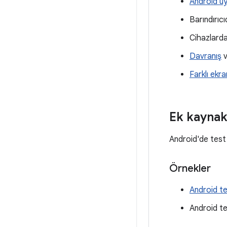
Android uy
Barındırıc
Cihazlarda
Davranış
Farklı ekr
Ek kaynak
Android'de test 
Örnekler
Android te
Android tes