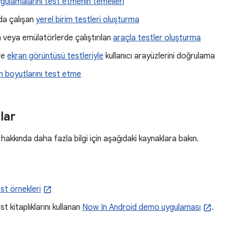
gulamalarını test etmenin temelleri
ıda çalışan
yerel birim testleri oluşturma
 veya emülatörlerde çalıştırılan
araçla testler oluşturma
ve
ekran görüntüsü testleriyle
kullanıcı arayüzlerini doğrulama
an boyutlarını test etme
lar
hakkında daha fazla bilgi için aşağıdaki kaynaklara bakın.
st örnekleri
t kitaplıklarını kullanan
Now In Android demo uygulaması
.