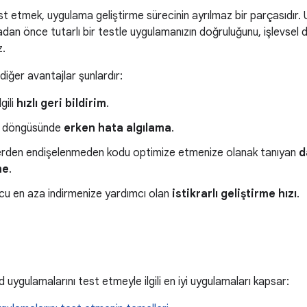
t etmek, uygulama geliştirme sürecinin ayrılmaz bir parçasıdır.
an önce tutarlı bir testle uygulamanızın doğruluğunu, işlevsel davra
z.
diğer avantajlar şunlardır:
gili
hızlı geri bildirim
.
e döngüsünde
erken hata algılama
.
erden endişelenmeden kodu optimize etmenize olanak tanıyan
d
me
.
cu en aza indirmenize yardımcı olan
istikrarlı geliştirme hızı
.
 uygulamalarını test etmeyle ilgili en iyi uygulamaları kapsar: