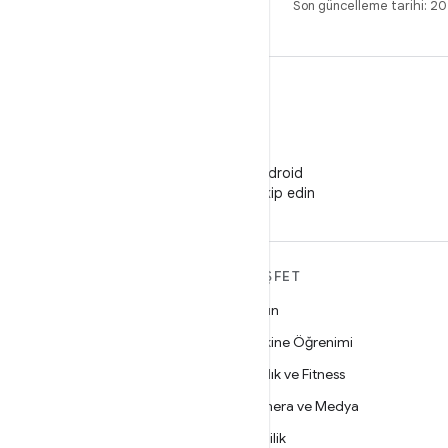
Son güncelleme tarihi: 
WeChat
WeChat'te Android
Developers'ı takip edin
ANDROID HAKKINDA
KEŞFET
DAHA FAZLA
Oyun
Android
Makine Öğrenimi
İşletmeler için Android
Sağlık ve Fitness
Güvenlik
Kamera ve Medya
Kaynak
Gizlilik