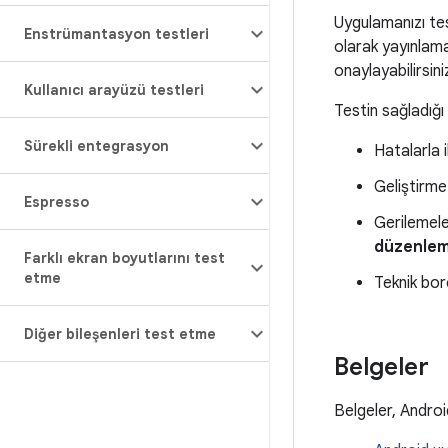
Uygulamanızı tes
Enstrümantasyon testleri
olarak yayınlamad
onaylayabilirsini
Kullanıcı arayüzü testleri
Testin sağladığı 
Sürekli entegrasyon
Hatalarla il
Geliştirm
Espresso
Gerilemel
düzenle
Farklı ekran boyutlarını test
etme
Teknik bor
Diğer bileşenleri test etme
Belgeler
Belgeler, Android