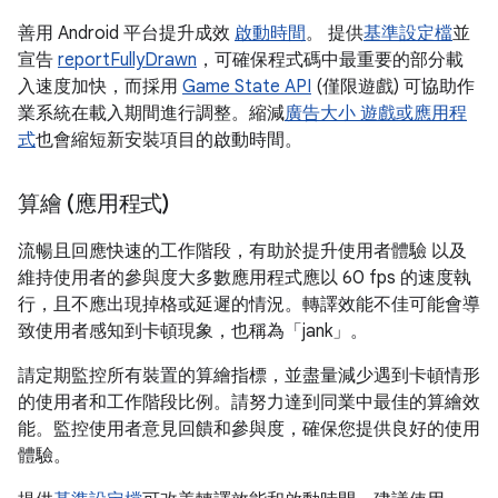
善用 Android 平台提升成效
啟動時間
。 提供
基準設定檔
並
宣告
reportFullyDrawn
，可確保程式碼中最重要的部分載
入速度加快，而採用
Game State API
(僅限遊戲) 可協助作
業系統在載入期間進行調整。縮減
廣告大小 遊戲或應用程
式
也會縮短新安裝項目的啟動時間。
算繪 (應用程式)
流暢且回應快速的工作階段，有助於提升使用者體驗 以及
維持使用者的參與度大多數應用程式應以 60 fps 的速度執
行，且不應出現掉格或延遲的情況。轉譯效能不佳可能會導
致使用者感知到卡頓現象，也稱為「jank」
。
請定期監控所有裝置的算繪指標，並盡量減少遇到卡頓情形
的使用者和工作階段比例。請努力達到同業中最佳的算繪效
能。監控使用者意見回饋和參與度，確保您提供良好的使用
體驗。