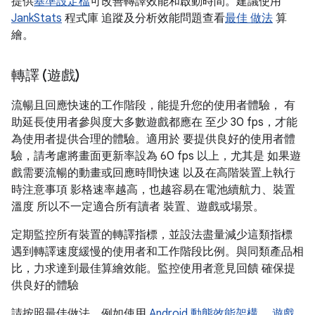
提供
基準設定檔
可改善轉譯效能和啟動時間。建議使用
JankStats
程式庫 追蹤及分析效能問題查看
最佳 做法
算
繪。
轉譯 (遊戲)
流暢且回應快速的工作階段，能提升您的使用者體驗， 有
助延長使用者參與度大多數遊戲都應在 至少 30 fps，才能
為使用者提供合理的體驗。適用於 要提供良好的使用者體
驗，請考慮將畫面更新率設為 60 fps 以上，尤其是 如果遊
戲需要流暢的動畫或回應時間快速 以及在高階裝置上執行
時注意事項 影格速率越高，也越容易在電池續航力、裝置
溫度 所以不一定適合所有讀者 裝置、遊戲或場景。
定期監控所有裝置的轉譯指標，並設法盡量減少這類指標
遇到轉譯速度緩慢的使用者和工作階段比例。與同類產品相
比，力求達到最佳算繪效能。監控使用者意見回饋 確保提
供良好的體驗
請按照最佳做法，例如使用
Android 動態效能架構
，
遊戲