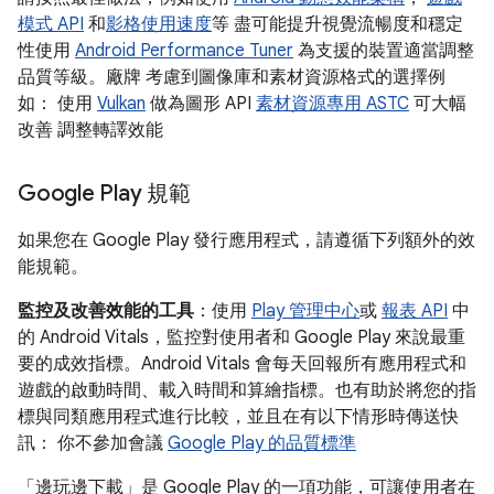
模式 API
和
影格使用速度
等 盡可能提升視覺流暢度和穩定
性使用
Android Performance Tuner
為支援的裝置適當調整
品質等級。廠牌 考慮到圖像庫和素材資源格式的選擇例
如： 使用
Vulkan
做為圖形 API
素材資源專用 ASTC
可大幅
改善 調整轉譯效能
Google Play 規範
如果您在 Google Play 發行應用程式，請遵循下列額外的效
能規範。
監控及改善效能的工具
：使用
Play 管理中心
或
報表 API
中
的 Android Vitals，監控對使用者和 Google Play 來說最重
要的成效指標。Android Vitals 會每天回報所有應用程式和
遊戲的啟動時間、載入時間和算繪指標。也有助於將您的指
標與同類應用程式進行比較，並且在有以下情形時傳送快
訊： 你不參加會議
Google Play 的品質標準
「邊玩邊下載」
是 Google Play 的一項功能，可讓使用者在