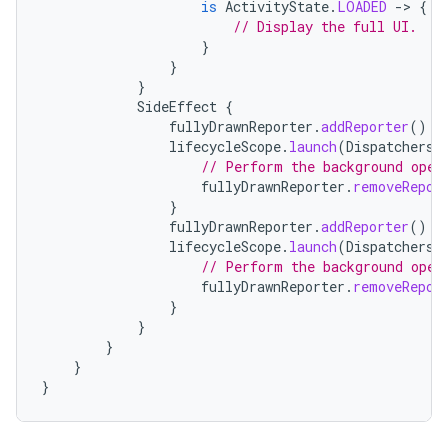
is
ActivityState
.
LOADED
-
>
{
// Display the full UI.
}
}
}
SideEffect
{
fullyDrawnReporter
.
addReporter
()
lifecycleScope
.
launch
(
Dispatchers
.
// Perform the background oper
fullyDrawnReporter
.
removeRepor
}
fullyDrawnReporter
.
addReporter
()
lifecycleScope
.
launch
(
Dispatchers
.
// Perform the background oper
fullyDrawnReporter
.
removeRepor
}
}
}
}
}