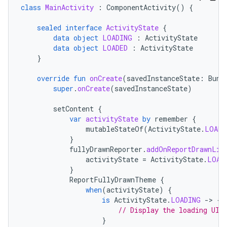
class
MainActivity
:
ComponentActivity
()
{
sealed
interface
ActivityState
{
data
object
LOADING
:
ActivityState
data
object
LOADED
:
ActivityState
}
override
fun
onCreate
(
savedInstanceState
:
Bund
super
.
onCreate
(
savedInstanceState
)
setContent
{
var
activityState
by
remember
{
mutableStateOf
(
ActivityState
.
LOADI
}
fullyDrawnReporter
.
addOnReportDrawnLis
activityState
=
ActivityState
.
LOAD
}
ReportFullyDrawnTheme
{
when
(
activityState
)
{
is
ActivityState
.
LOADING
-
>
{
// Display the loading UI.
}