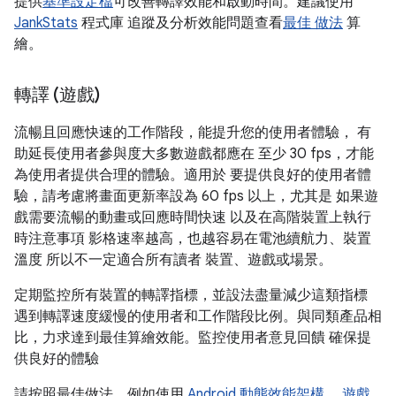
提供
基準設定檔
可改善轉譯效能和啟動時間。建議使用
JankStats
程式庫 追蹤及分析效能問題查看
最佳 做法
算
繪。
轉譯 (遊戲)
流暢且回應快速的工作階段，能提升您的使用者體驗， 有
助延長使用者參與度大多數遊戲都應在 至少 30 fps，才能
為使用者提供合理的體驗。適用於 要提供良好的使用者體
驗，請考慮將畫面更新率設為 60 fps 以上，尤其是 如果遊
戲需要流暢的動畫或回應時間快速 以及在高階裝置上執行
時注意事項 影格速率越高，也越容易在電池續航力、裝置
溫度 所以不一定適合所有讀者 裝置、遊戲或場景。
定期監控所有裝置的轉譯指標，並設法盡量減少這類指標
遇到轉譯速度緩慢的使用者和工作階段比例。與同類產品相
比，力求達到最佳算繪效能。監控使用者意見回饋 確保提
供良好的體驗
請按照最佳做法，例如使用
Android 動態效能架構
，
遊戲