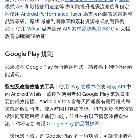
模式 API
和
影格使用速度
等 盡可能提升視覺流暢度和穩定
性使用
Android Performance Tuner
為支援的裝置適當調整
品質等級。廠牌 考慮到圖像庫和素材資源格式的選擇例
如： 使用
Vulkan
做為圖形 API
素材資源專用 ASTC
可大幅
改善 調整轉譯效能
Google Play 規範
如果您在 Google Play 發行應用程式，請遵循下列額外的效
能規範。
監控及改善效能的工具
：使用
Play 管理中心
或
報表 API
中
的 Android Vitals，監控對使用者和 Google Play 來說最重
要的成效指標。Android Vitals 會每天回報所有應用程式和
遊戲的啟動時間、載入時間和算繪指標。也有助於將您的指
標與同類應用程式進行比較，並且在有以下情形時傳送快
訊： 你不參加會議
Google Play 的品質標準
「邊玩邊下載」
是 Google Play 的一項功能，可讓使用者在