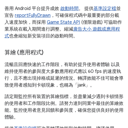
善用 Android 平台提升成效
啟動時間
。 提供
基準設定檔
並
宣告
reportFullyDrawn
，可確保程式碼中最重要的部分載
入速度加快，而採用
Game State API
(僅限遊戲) 可協助作
業系統在載入期間進行調整。縮減
廣告大小 遊戲或應用程
式
也會縮短新安裝項目的啟動時間。
算繪 (應用程式)
流暢且回應快速的工作階段，有助於提升使用者體驗 以及
維持使用者的參與度大多數應用程式應以 60 fps 的速度執
行，且不應出現掉格或延遲的情況。轉譯效能不佳可能會導
致使用者感知到卡頓現象，也稱為「jank」
。
請定期監控所有裝置的算繪指標，並盡量減少遇到卡頓情形
的使用者和工作階段比例。請努力達到同業中最佳的算繪效
能。監控使用者意見回饋和參與度，確保您提供良好的使用
體驗。