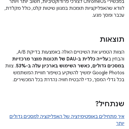
במכשירי ChromeOS לצורכי פרודוקטיביות, חשוב יותר ויותר
לוודא שהאפליקציות תומכות במגוון שיטות קלט, כולל מקלדת,
עכבר ומסך מגע.
תוצאות
הצוות הטמיע את השינויים האלה באמצעות בדיקת A/B,
והבחין ב
עלייה כללית ב-DAU של תכונות מוצר מרכזיות
במסכים גדולים, כאשר השימוש בארכיון עלה ב-53%
. צוות
Google Photos ימשיך להשקיע בשיפור חוויית המשתמש
בכל גדלי המסך, כדי להבטיח חוויה נהדרת בכל המכשירים.
שנתחיל?
איך מתחילים באופטימיזציה של האפליקציה למסכים גדולים
יותר