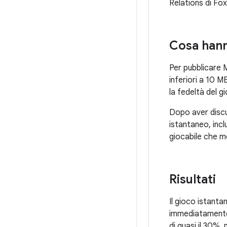
Relations di F
Cosa hann
Per pubblicare 
inferiori a 10 
la fedeltà del gi
Dopo aver discus
istantaneo, inc
giocabile che mo
Risultati
Il gioco istant
immediatamente m
di quasi il 30%