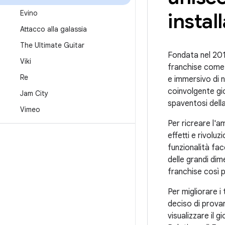
Evino
instal
Attacco alla galassia
The Ultimate Guitar
Fondata nel 20
Viki
franchise come I
Re
e immersivo di 
coinvolgente gio
Jam City
spaventosi dell
Vimeo
Per ricreare l'a
effetti e rivolu
funzionalità fa
delle grandi dime
franchise così 
Per migliorare i
deciso di provar
visualizzare il 