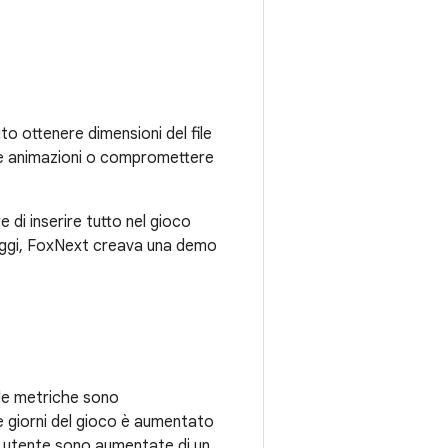
 ottenere dimensioni del file
 le animazioni o compromettere
 di inserire tutto nel gioco
onaggi, FoxNext creava una demo
 le metriche sono
te giorni del gioco è aumentato
r utente sono aumentate di un