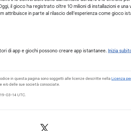
gi, il gioco ha registrato oltre 10 milioni di installazioni e una 
am attribuisce in parte al rilascio dell'esperienza come gioco is
patori di app e giochi possono creare app istantanee.
Inizia subit
codice in questa pagina sono soggetti alle licenze descritte nella
Licenza per
e e/o delle sue società consociate.
019-03-14 UTC.