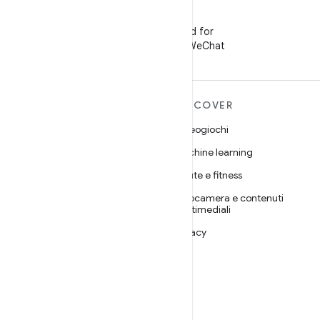
WeChat
Segui Android for
Developers su WeChat
ULTERIORI
DISCOVER
INFORMAZIONI SU
Videogiochi
ANDROID
Machine learning
Android
Salute e fitness
Android for Enterprise
Fotocamera e contenuti
Sicurezza
multimediali
Source
Privacy
Notizie
5G
Blog
Podcast