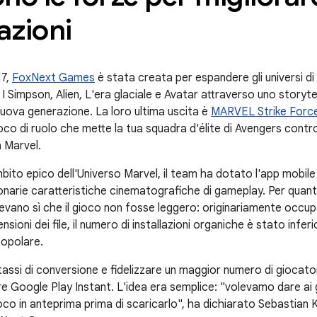
lazioni
17,
FoxNext Games
è stata creata per espandere gli universi d
 Simpson, Alien, L'era glaciale e Avatar attraverso uno storytel
nuova generazione. La loro ultima uscita è
MARVEL Strike Forc
co di ruolo che mette la tua squadra d'élite di Avengers contro i
a Marvel.
mbito epico dell'Universo Marvel, il team ha dotato l'app mobile 
zionarie caratteristiche cinematografiche di gameplay. Per qua
cevano sì che il gioco non fosse leggero: originariamente occ
nsioni dei file, il numero di installazioni organiche è stato infer
popolare.
 tassi di conversione e fidelizzare un maggior numero di giocat
e Google Play Instant. L'idea era semplice: "volevamo dare ai gi
gioco in anteprima prima di scaricarlo", ha dichiarato Sebastian 