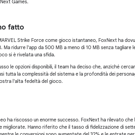
oxNext Games.
o fatto
MARVEL Strike Force come gioco istantaneo, FoxNext ha dovuto
MB. Ma ridurre l'app da 500 MB a meno di 10 MB senza tagliare
oco si è rivelata una sfida.
so le opzioni disponibili, il team ha deciso che, anziché cercare
lusi tutta la complessità del sistema e la profondità dei pers
stra l'alta fedeltà del gioco.
aneo ha riscosso un enorme successo. FoxNext ha rilevato che
igliorate. Hanno riferito che il tasso di fidelizzazione di set
, mentre le conversioni sono aumentate del 32% e le entrate pe