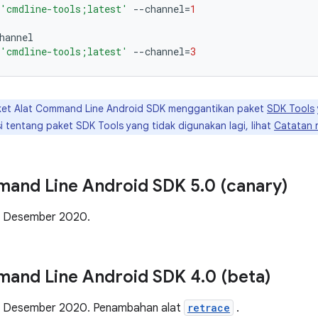
'cmdline-tools;latest'
--
channel
=
1
hannel
'cmdline-tools;latest'
--
channel
=
3
et Alat Command Line Android SDK menggantikan paket
SDK Tools
i tentang paket SDK Tools yang tidak digunakan lagi, lihat
Catatan r
mand Line Android SDK 5
.
0 (canary)
a Desember 2020.
mand Line Android SDK 4
.
0 (beta)
a Desember 2020. Penambahan alat
retrace
.