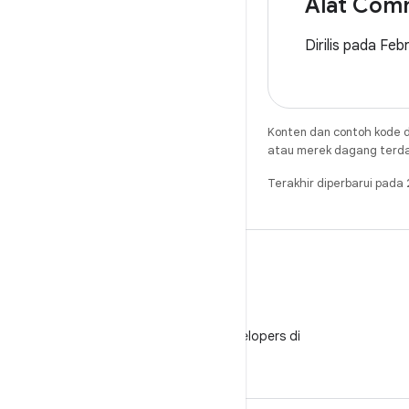
Alat Com
Dirilis pada Feb
Konten dan contoh kode d
atau merek dagang terdaft
Terakhir diperbarui pad
WeChat
Ikuti Android Developers di
WeChat