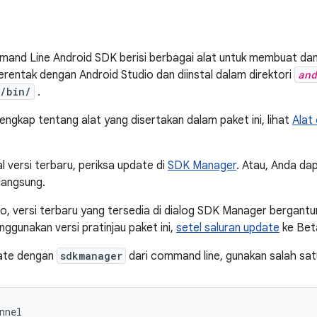
and Line Android SDK berisi berbagai alat untuk membuat dan
s serentak dengan Android Studio dan diinstal dalam direktori
and
/bin/
.
lengkap tentang alat yang disertakan dalam paket ini, lihat
Alat
l versi terbaru, periksa update di
SDK Manager
. Atau, Anda da
langsung.
io, versi terbaru yang tersedia di dialog SDK Manager bergant
enggunakan versi pratinjau paket ini,
setel saluran update
ke Bet
ate dengan
sdkmanager
dari command line, gunakan salah satu
nnel