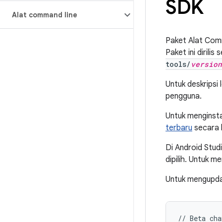
SDK
Alat command line
Paket Alat Comm
Paket ini dirili
tools/
version
Untuk deskripsi 
pengguna.
Untuk menginsta
terbaru
secara 
Di Android Stud
dipilih. Untuk m
Untuk mengupd
//
Beta
cha