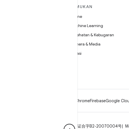
SELENGKAPNYA
TEMUKAN
TENTANG ANDROID
Game
Android
Machine Learning
Android untuk Perusahaan
Kesehatan & Kebugaran
Keamanan
Kamera & Media
Source
Privasi
Berita
5G
Blog
Podcast
Android
Chrome
Firebase
Google Clou
Privasi
Lisensi
Pedoman brand
ICP证合字B2-20070004号
M