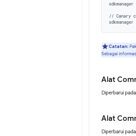
sdkmanager
//
Canary
c
sdkmanager
Catatan:
Pak
Sebagai informas
Alat Com
Diperbarui pad
Alat Com
Diperbarui pad