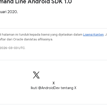
mand Line Android SDK 1
.
0
ruari 2020.
i halaman ini tunduk kepada lisensi yang dijelaskan dalam
Lisensi Konten
. 
ar dari Oracle dan/atau afiliasinya.
a 2026-03-03 UTC.
X
Ikuti @AndroidDev tentang X