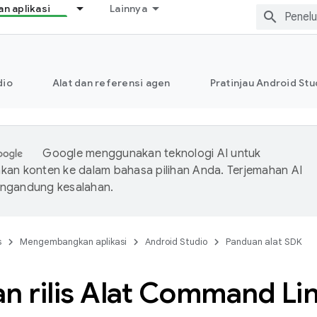
 aplikasi
Lainnya
dio
Alat dan referensi agen
Pratinjau Android Stu
Google menggunakan teknologi AI untuk
an konten ke dalam bahasa pilihan Anda. Terjemahan AI
ngandung kesalahan.
s
Mengembangkan aplikasi
Android Studio
Panduan alat SDK
an rilis Alat Command Li