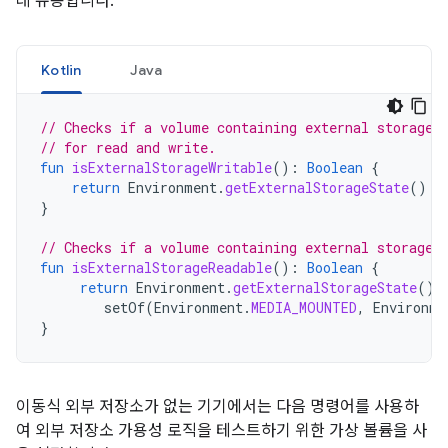
데 유용합니다.
Kotlin
Java
// Checks if a volume containing external storage 
// for read and write.
fun
isExternalStorageWritable
():
Boolean
{
return
Environment
.
getExternalStorageState
()
=
}
// Checks if a volume containing external storage 
fun
isExternalStorageReadable
():
Boolean
{
return
Environment
.
getExternalStorageState
()
setOf
(
Environment
.
MEDIA_MOUNTED
,
Environme
}
이동식 외부 저장소가 없는 기기에서는 다음 명령어를 사용하
여 외부 저장소 가용성 로직을 테스트하기 위한 가상 볼륨을 사