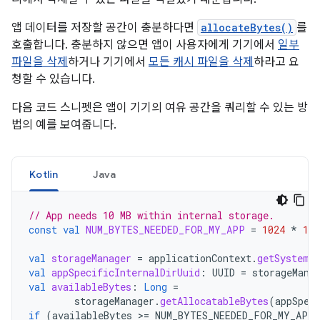
앱 데이터를 저장할 공간이 충분하다면
allocateBytes()
를
호출합니다. 충분하지 않으면 앱이 사용자에게 기기에서
일부
파일을 삭제
하거나 기기에서
모든 캐시 파일을 삭제
하라고 요
청할 수 있습니다.
다음 코드 스니펫은 앱이 기기의 여유 공간을 쿼리할 수 있는 방
법의 예를 보여줍니다.
Kotlin
Java
// App needs 10 MB within internal storage.
const
val
NUM_BYTES_NEEDED_FOR_MY_APP
=
1024
*
102
val
storageManager
=
applicationContext
.
getSystemS
val
appSpecificInternalDirUuid
:
UUID
=
storageMana
val
availableBytes
:
Long
=
storageManager
.
getAllocatableBytes
(
appSpec
if
(
availableBytes
>=
NUM_BYTES_NEEDED_FOR_MY_APP