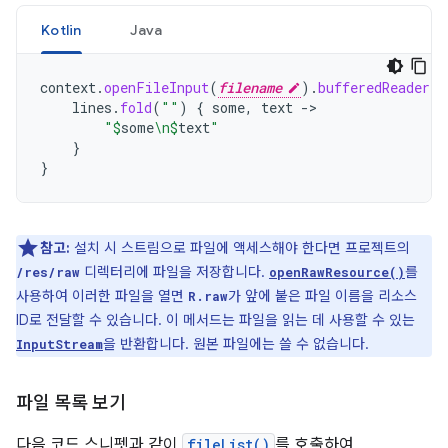
Kotlin
Java
context
.
openFileInput
(
filename
).
bufferedReader
()
lines
.
fold
(
""
)
{
some
,
text
->
"
$
some
\n
$
text
"
}
}
참고:
설치 시 스트림으로 파일에 액세스해야 한다면 프로젝트의
디렉터리에 파일을 저장합니다.
를
/res/raw
openRawResource()
사용하여 이러한 파일을 열면
가 앞에 붙은 파일 이름을 리소스
R.raw
ID로 전달할 수 있습니다. 이 메서드는 파일을 읽는 데 사용할 수 있는
을 반환합니다. 원본 파일에는 쓸 수 없습니다.
InputStream
파일 목록 보기
다음 코드 스니펫과 같이
fileList()
를 호출하여