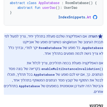
abstract
class
AppDatabase
:
RoomDatabase
()
{
abstract
fun
userDao
():
UserDao
}
IndexSnippets
.
kt
הערה:
אם האפליקציה שלכם פועלת בתהליך יחיד, צריך לפעול לפי
תבנית העיצוב של singleton כשיוצרים מופע של אובייקט
. כל מופע של
יקר למדי, ובדרך כלל
RoomDatabase
AppDatabase
לא צריך גישה לכמה מופעים בתהליך אחד.
אם האפליקציה פועלת בכמה תהליכים, צריך לכלול את
בקריאה של בונה מסד
enableMultiInstanceInvalidation()
הנתונים. כך, אם יש לכם מופע של
בכל תהליך, תוכלו
AppDatabase
לבטל את התוקף של קובץ מסד הנתונים המשותף בתהליך אחד,
והביטול הזה יתעדכן אוטומטית במופעים של
בתהליכים
AppDatabase
אחרים.
שימוש