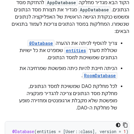
הקוד הבא מגדיר מחלקה
AppDatabase
להחזקת מסד
הנתונים. ‫
AppDatabase
מגדיר את תצורת מסד הנתונים
ומשמש כנקודת הגישה הראשית של האפליקציה לנתונים
שנשמרו. המחלקות במסד הנתונים צריכות לעמוד בתנאים
הבאים:
צריך להוסיף לכיתה את ההערה
@Database
שכוללת מערך
entities
שמפרט את כל ישויות
הנתונים שמשויכות למסד הנתונים.
הכיתה חייבת להיות כיתה מופשטת שמרחיבה את
.
RoomDatabase
לכל מחלקת DAO שמשויכת למסד הנתונים,
מחלקת מסד הנתונים צריכה להגדיר פונקציה
מופשטת שלא מקבלת ארגומנטים ומחזירה מופע
של מחלקת ה-DAO.
@Database
(
entities
=
[
User
::
class
]
,
version
=
1
)