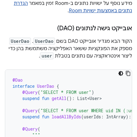
מידע נוסף על ישויות נתונים ב-Room זמין במאמר
הגדרת
נתונים באמצעות ישויות Room
.
אובייקט גישה לנתונים (DAO)
הקוד הבא מגדיר אובייקט DAO בשם
UserDao
. ‫
UserDao
מספק את הפונקציות ששאר האפליקציה משתמשת בהן כדי
ליצור אינטראקציה עם נתונים בטבלת
user
.
@Dao
interface
UserDao
{
@Query
(
"SELECT * FROM user"
)
suspend
fun
getAll
():
List<User>
@Query
(
"SELECT * FROM user WHERE uid IN (:use
suspend
fun
loadAllByIds
(
userIds
:
IntArray
):
L
@Query
(
"""