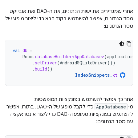
אחרי שמגדירים את ישות הנתונים, את ה-DAO ואת אובייקט
מסד הנתונים, אפשר להשתמש בקוד הבא כדי ליצור מופע של
מסד הנתונים:
val
db
=
Room
.
databaseBuilder<AppDatabase>
(
applicationC
.
setDriver
(
AndroidSQLiteDriver
())
.
build
()
IndexSnippets
.
kt
אחר כך אפשר להשתמש בפונקציות המופשטות
מ-
AppDatabase
כדי לקבל מופע של ה-DAO. בתורו, אפשר
להשתמש בפונקציות ממופע ה-DAO כדי ליצור אינטראקציה
עם מסד הנתונים: