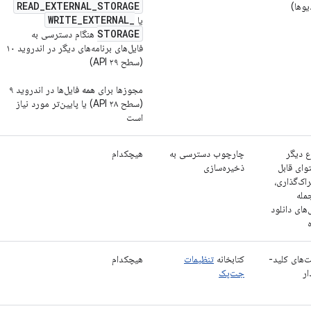
READ
_
EXTERNAL
_
STORAGE
یوها)
WRITE
_
EXTERNAL
_
یا
STORAGE
هنگام دسترسی به
فایل‌های برنامه‌های دیگر در اندروید ۱۰
(سطح API ۲۹)
مجوزها برای
همه
فایل‌ها در اندروید ۹
(سطح API ۲۸) یا پایین‌تر مورد نیاز
است
ع دیگر
چارچوب دسترسی به
هیچکدام
وای قابل
ذخیره‌سازی
اک‌گذاری،
مله
‌های دانلود
‌های کلید-
کتابخانه
تنظیمات
هیچکدام
ار
جت‌پک