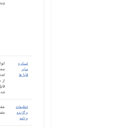
وید
اسناد و
انوا
سایر
محت
فایل‌ها
اشتر
از ج
فایل
شده
تنظیمات
جفت
برگزیده
مقد
برنامه