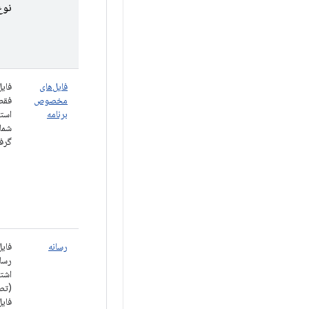
نوع
فایل‌های
فایل
مخصوص
فقط
برنامه
استف
شما
گرفت
رسانه
فایل
رسان
اشتر
(تصا
فای