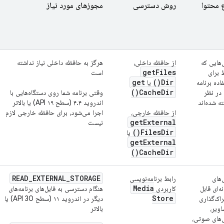
 محتوا
روش دسترسی
مجوزهای مورد نیاز
‌هایی که
از حافظه داخلی،
هرگز به حافظه داخلی نیاز نداشته
get
Files
 برای
است
get
)
Dir(
اده برنامه
یا
)
Cache
Dir(
 در نظر
وقتی برنامه شما روی دستگاه‌هایی با
ه شده‌اند
اندروید ۴.۴ (سطح API ۱۹) یا بالاتر
از حافظه خارجی،
اجرا می‌شود، برای حافظه خارجی لازم
get
External
نیست
)
Files
Dir(
یا
get
External
)
Cache
Dir(
READ
_
EXTERNAL
_
STORAGE
‌های
رابط برنامه‌نویسی
Media
ه‌ای قابل
کاربردی
هنگام دسترسی به فایل‌های برنامه‌های
Store
اک‌گذاری
دیگر در اندروید ۱۱ (سطح API 30) یا
ویر،
بالاتر
ل‌های صوتی،