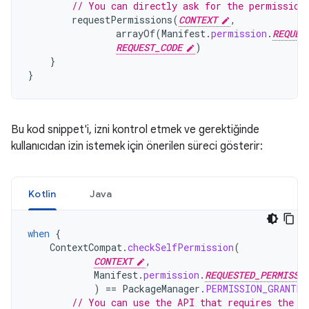
// You can directly ask for the permission
requestPermissions
(
CONTEXT
,
arrayOf
(
Manifest
.
permission
.
REQUES
REQUEST_CODE
)
}
}
Bu kod snippet'i, izni kontrol etmek ve gerektiğinde
kullanıcıdan izin istemek için önerilen süreci gösterir:
Kotlin
Java
when
{
ContextCompat
.
checkSelfPermission
(
CONTEXT
,
Manifest
.
permission
.
REQUESTED_PERMISSI
)
==
PackageManager
.
PERMISSION_GRANTED
// You can use the API that requires the p