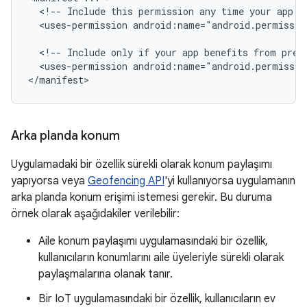
<!--
Include
this
permission
any
time
your
app
n
<uses-permission
android:name="android.permissio
<!--
Include
only
if
your
app
benefits
from
prec
<uses-permission
android:name="android.permissio
</manifest>
Arka planda konum
Uygulamadaki bir özellik sürekli olarak konum paylaşımı
yapıyorsa veya
Geofencing API
'yi kullanıyorsa uygulamanın
arka planda konum erişimi istemesi gerekir. Bu duruma
örnek olarak aşağıdakiler verilebilir:
Aile konum paylaşımı uygulamasındaki bir özellik,
kullanıcıların konumlarını aile üyeleriyle sürekli olarak
paylaşmalarına olanak tanır.
Bir IoT uygulamasındaki bir özellik, kullanıcıların ev