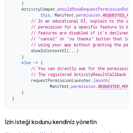
}
ActivityCompat
.
shouldShowRequestPermissionRati
this
,
Manifest
.
permission
.
REQUESTED_PE
// In an educational UI, explain to the use
// permission for a specific feature to be
// features are disabled if it's declined.
// "cancel" or "no thanks" button that let
// using your app without granting the per
showInContextUI
(...)
}
else
-
>
{
// You can directly ask for the permission
// The registered ActivityResultCallback g
requestPermissionLauncher
.
launch
(
Manifest
.
permission
.
REQUESTED_PERM
}
}
İzin isteği kodunu kendiniz yönetin