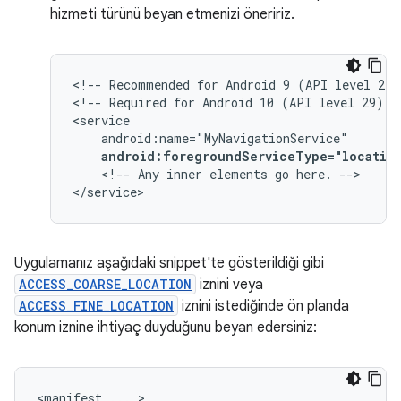
hizmeti türünü beyan etmenizi öneririz.
<!--
Recommended
for
Android
9
(API
level
28)
<!--
Required
for
Android
10
(API
level
29)
a
android:foregroundServiceType="locatio
<!--
Any
inner
elements
go
here.
-->

</service>
Uygulamanız aşağıdaki snippet'te gösterildiği gibi
ACCESS_COARSE_LOCATION
iznini veya
ACCESS_FINE_LOCATION
iznini istediğinde ön planda
konum iznine ihtiyaç duyduğunu beyan edersiniz:
<manifest
...