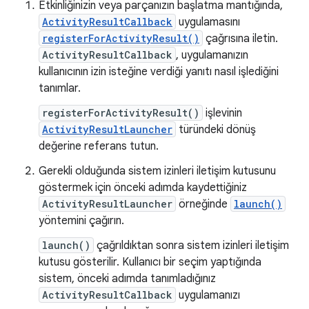
Etkinliğinizin veya parçanızın başlatma mantığında,
ActivityResultCallback
uygulamasını
registerForActivityResult()
çağrısına iletin.
ActivityResultCallback
, uygulamanızın
kullanıcının izin isteğine verdiği yanıtı nasıl işlediğini
tanımlar.
registerForActivityResult()
işlevinin
ActivityResultLauncher
türündeki dönüş
değerine referans tutun.
Gerekli olduğunda sistem izinleri iletişim kutusunu
göstermek için önceki adımda kaydettiğiniz
ActivityResultLauncher
örneğinde
launch()
yöntemini çağırın.
launch()
çağrıldıktan sonra sistem izinleri iletişim
kutusu gösterilir. Kullanıcı bir seçim yaptığında
sistem, önceki adımda tanımladığınız
ActivityResultCallback
uygulamanızı