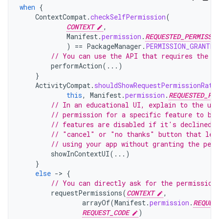
when
{
ContextCompat
.
checkSelfPermission
(
CONTEXT
,
Manifest
.
permission
.
REQUESTED_PERMISSI
)
==
PackageManager
.
PERMISSION_GRANTED
// You can use the API that requires the p
performAction
(...)
}
ActivityCompat
.
shouldShowRequestPermissionRati
this
,
Manifest
.
permission
.
REQUESTED_PE
// In an educational UI, explain to the use
// permission for a specific feature to be
// features are disabled if it's declined.
// "cancel" or "no thanks" button that let
// using your app without granting the per
showInContextUI
(...)
}
else
-
>
{
// You can directly ask for the permission
requestPermissions
(
CONTEXT
,
arrayOf
(
Manifest
.
permission
.
REQUES
REQUEST_CODE
)