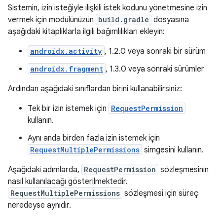
Sistemin, izin isteğiyle ilişkili istek kodunu yönetmesine izin
vermek için modülünüzün
build.gradle
dosyasına
aşağıdaki kitaplıklarla ilgili bağımlılıkları ekleyin:
androidx.activity
, 1.2.0 veya sonraki bir sürüm
androidx.fragment
, 1.3.0 veya sonraki sürümler
Ardından aşağıdaki sınıflardan birini kullanabilirsiniz:
Tek bir izin istemek için
RequestPermission
kullanın.
Aynı anda birden fazla izin istemek için
RequestMultiplePermissions
simgesini kullanın.
Aşağıdaki adımlarda,
RequestPermission
sözleşmesinin
nasıl kullanılacağı gösterilmektedir.
RequestMultiplePermissions
sözleşmesi için süreç
neredeyse aynıdır.