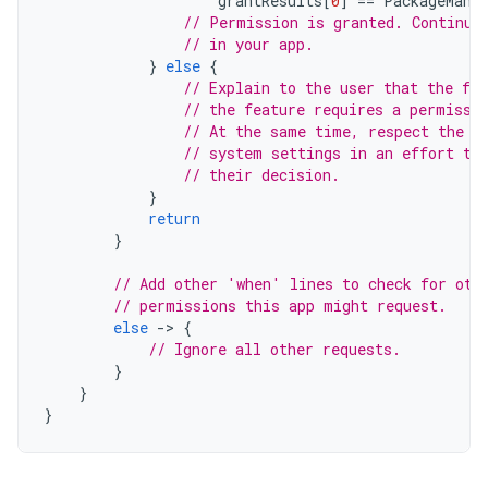
grantResults
[
0
]
==
PackageMana
// Permission is granted. Continue
// in your app.
}
else
{
// Explain to the user that the fea
// the feature requires a permissi
// At the same time, respect the u
// system settings in an effort to
// their decision.
}
return
}
// Add other 'when' lines to check for oth
// permissions this app might request.
else
-
>
{
// Ignore all other requests.
}
}
}