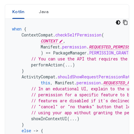
Kotlin
Java
when
{
ContextCompat
.
checkSelfPermission
(
CONTEXT
,
Manifest
.
permission
.
REQUESTED_PERMISSI
)
==
PackageManager
.
PERMISSION_GRANTED
// You can use the API that requires the p
performAction
(...)
}
ActivityCompat
.
shouldShowRequestPermissionRati
this
,
Manifest
.
permission
.
REQUESTED_PE
// In an educational UI, explain to the use
// permission for a specific feature to be
// features are disabled if it's declined.
// "cancel" or "no thanks" button that let
// using your app without granting the per
showInContextUI
(...)
}
else
-
>
{