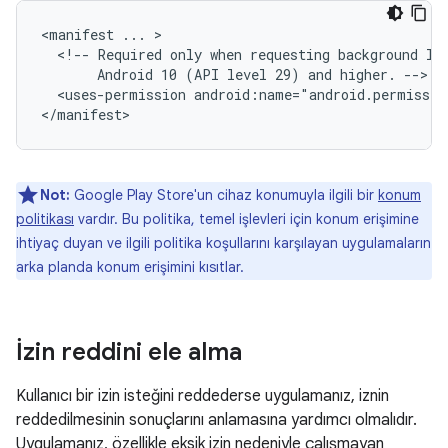
<manifest
...
<!--
Required
only
when
requesting
background
lo
Android
10
(API
level
29)
and
higher.
<uses-permission
android:name="android.permissio
Not:
Google Play Store'un cihaz konumuyla ilgili bir
konum
politikası
vardır. Bu politika, temel işlevleri için konum erişimine
ihtiyaç duyan ve ilgili politika koşullarını karşılayan uygulamaların
arka planda konum erişimini kısıtlar.
İzin reddini ele alma
Kullanıcı bir izin isteğini reddederse uygulamanız, iznin
reddedilmesinin sonuçlarını anlamasına yardımcı olmalıdır.
Uygulamanız, özellikle eksik izin nedeniyle çalışmayan