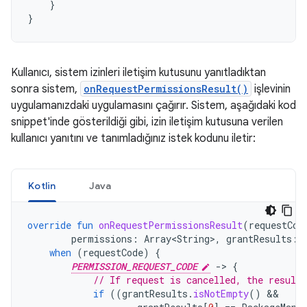
}
}
Kullanıcı, sistem izinleri iletişim kutusunu yanıtladıktan
sonra sistem,
onRequestPermissionsResult()
işlevinin
uygulamanızdaki uygulamasını çağırır. Sistem, aşağıdaki kod
snippet'inde gösterildiği gibi, izin iletişim kutusuna verilen
kullanıcı yanıtını ve tanımladığınız istek kodunu iletir:
Kotlin
Java
override
fun
onRequestPermissionsResult
(
requestCod
permissions
:
Array<String>
,
grantResults
:
when
(
requestCode
)
{
PERMISSION_REQUEST_CODE
-
>
{
// If request is cancelled, the result
if
((
grantResults
.
isNotEmpty
()