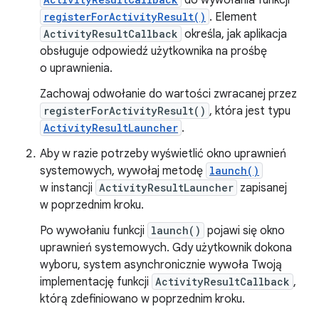
do wywołania funkcji
registerForActivityResult()
. Element
ActivityResultCallback
określa, jak aplikacja
obsługuje odpowiedź użytkownika na prośbę
o uprawnienia.
Zachowaj odwołanie do wartości zwracanej przez
registerForActivityResult()
, która jest typu
ActivityResultLauncher
.
Aby w razie potrzeby wyświetlić okno uprawnień
systemowych, wywołaj metodę
launch()
w instancji
ActivityResultLauncher
zapisanej
w poprzednim kroku.
Po wywołaniu funkcji
launch()
pojawi się okno
uprawnień systemowych. Gdy użytkownik dokona
wyboru, system asynchronicznie wywoła Twoją
implementację funkcji
ActivityResultCallback
,
którą zdefiniowano w poprzednim kroku.