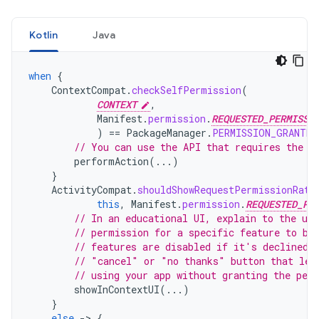
Kotlin
Java
when
{
ContextCompat
.
checkSelfPermission
(
CONTEXT
,
Manifest
.
permission
.
REQUESTED_PERMISSI
)
==
PackageManager
.
PERMISSION_GRANTED
// You can use the API that requires the p
performAction
(...)
}
ActivityCompat
.
shouldShowRequestPermissionRati
this
,
Manifest
.
permission
.
REQUESTED_PE
// In an educational UI, explain to the use
// permission for a specific feature to be
// features are disabled if it's declined.
// "cancel" or "no thanks" button that let
// using your app without granting the per
showInContextUI
(...)
}
else
-
>
{