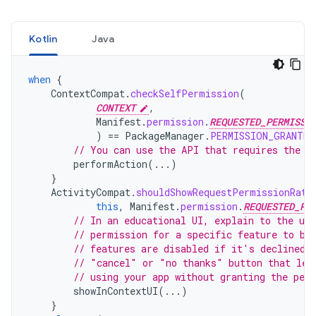
Kotlin
Java
when
{
ContextCompat
.
checkSelfPermission
(
CONTEXT
,
Manifest
.
permission
.
REQUESTED_PERMISSI
)
==
PackageManager
.
PERMISSION_GRANTED
// You can use the API that requires the p
performAction
(...)
}
ActivityCompat
.
shouldShowRequestPermissionRati
this
,
Manifest
.
permission
.
REQUESTED_PE
// In an educational UI, explain to the use
// permission for a specific feature to be
// features are disabled if it's declined.
// "cancel" or "no thanks" button that let
// using your app without granting the per
showInContextUI
(...)
}