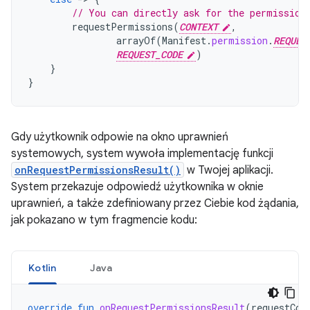
// You can directly ask for the permission
requestPermissions
(
CONTEXT
,
arrayOf
(
Manifest
.
permission
.
REQUES
REQUEST_CODE
)
}
}
Gdy użytkownik odpowie na okno uprawnień
systemowych, system wywoła implementację funkcji
onRequestPermissionsResult()
w Twojej aplikacji.
System przekazuje odpowiedź użytkownika w oknie
uprawnień, a także zdefiniowany przez Ciebie kod żądania,
jak pokazano w tym fragmencie kodu:
Kotlin
Java
override
fun
onRequestPermissionsResult
(
requestCod