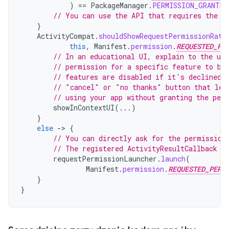
)
==
PackageManager
.
PERMISSION_GRANTED
// You can use the API that requires the p
}
ActivityCompat
.
shouldShowRequestPermissionRati
this
,
Manifest
.
permission
.
REQUESTED_PE
// In an educational UI, explain to the use
// permission for a specific feature to be
// features are disabled if it's declined.
// "cancel" or "no thanks" button that let
// using your app without granting the per
showInContextUI
(...)
}
else
-
>
{
// You can directly ask for the permission
// The registered ActivityResultCallback g
requestPermissionLauncher
.
launch
(
Manifest
.
permission
.
REQUESTED_PERM
}
}