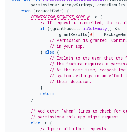
permissions
:
Array<String>
,
grantResults
:
when
(
requestCode
)
{
PERMISSION_REQUEST_CODE
-
>
{
// If request is cancelled, the result
if
((
grantResults
.
isNotEmpty
()
grantResults
[
0
]
==
PackageMana
// Permission is granted. Continue
// in your app.
}
else
{
// Explain to the user that the fea
// the feature requires a permissi
// At the same time, respect the u
// system settings in an effort to
// their decision.
}
return
}
// Add other 'when' lines to check for oth
// permissions this app might request.
else
-
>
{
// Ignore all other requests.