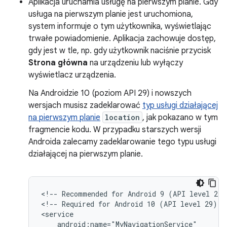
Aplikacja uruchamia usługę na pierwszym planie. Gdy
usługa na pierwszym planie jest uruchomiona,
system informuje o tym użytkownika, wyświetlając
trwałe powiadomienie. Aplikacja zachowuje dostęp,
gdy jest w tle, np. gdy użytkownik naciśnie przycisk
Strona główna
na urządzeniu lub wyłączy
wyświetlacz urządzenia.
Na Androidzie 10 (poziom API 29) i nowszych
wersjach musisz zadeklarować
typ usługi działającej
na pierwszym planie
location
, jak pokazano w tym
fragmencie kodu. W przypadku starszych wersji
Androida zalecamy zadeklarowanie tego typu usługi
działającej na pierwszym planie.
<!--
Recommended
for
Android
9
(API
level
28)
<!--
Required
for
Android
10
(API
level
29)
a