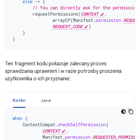
else
-
>
{
// You can directly ask for the permission
requestPermissions
(
CONTEXT
,
arrayOf
(
Manifest
.
permission
.
REQUES
REQUEST_CODE
)
}
}
Ten fragment kodu pokazuje zalecany proces
sprawdzania uprawnień i w razie potrzeby proszenia
użytkownika o ich przyznanie:
Kotlin
Java
when
{
ContextCompat
.
checkSelfPermission
(
CONTEXT
,
Manifest
.
permission
.
REQUESTED_PERMISSI