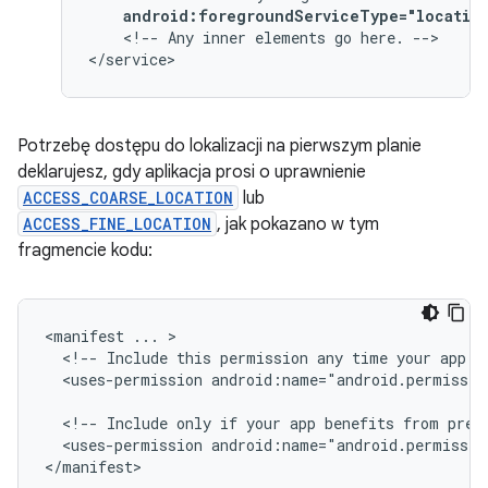
android:foregroundServiceType="locatio
<!--
Any
inner
elements
go
here.
-->

</service>
Potrzebę dostępu do lokalizacji na pierwszym planie
deklarujesz, gdy aplikacja prosi o uprawnienie
ACCESS_COARSE_LOCATION
lub
ACCESS_FINE_LOCATION
, jak pokazano w tym
fragmencie kodu:
<manifest
...
<!--
Include
this
permission
any
time
your
app
n
<uses-permission
android:name="android.permissio
<!--
Include
only
if
your
app
benefits
from
prec
<uses-permission
android:name="android.permissio
</manifest>