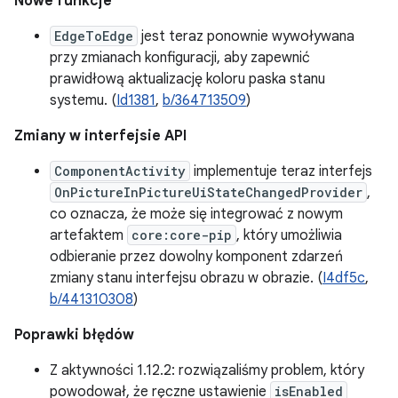
Nowe funkcje
EdgeToEdge
jest teraz ponownie wywoływana
przy zmianach konfiguracji, aby zapewnić
prawidłową aktualizację koloru paska stanu
systemu. (
Id1381
,
b/364713509
)
Zmiany w interfejsie API
ComponentActivity
implementuje teraz interfejs
OnPictureInPictureUiStateChangedProvider
,
co oznacza, że może się integrować z nowym
artefaktem
core:core-pip
, który umożliwia
odbieranie przez dowolny komponent zdarzeń
zmiany stanu interfejsu obrazu w obrazie. (
I4df5c
,
b/441310308
)
Poprawki błędów
Z aktywności 1.12.2: rozwiązaliśmy problem, który
powodował, że ręczne ustawienie
isEnabled