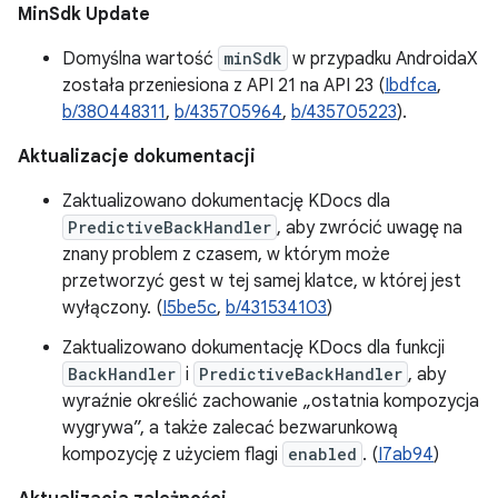
MinSdk Update
Domyślna wartość
minSdk
w przypadku AndroidaX
została przeniesiona z API 21 na API 23 (
Ibdfca
,
b/380448311
,
b/435705964
,
b/435705223
).
Aktualizacje dokumentacji
Zaktualizowano dokumentację KDocs dla
PredictiveBackHandler
, aby zwrócić uwagę na
znany problem z czasem, w którym może
przetworzyć gest w tej samej klatce, w której jest
wyłączony. (
I5be5c
,
b/431534103
)
Zaktualizowano dokumentację KDocs dla funkcji
BackHandler
i
PredictiveBackHandler
, aby
wyraźnie określić zachowanie „ostatnia kompozycja
wygrywa”, a także zalecać bezwarunkową
kompozycję z użyciem flagi
enabled
. (
I7ab94
)