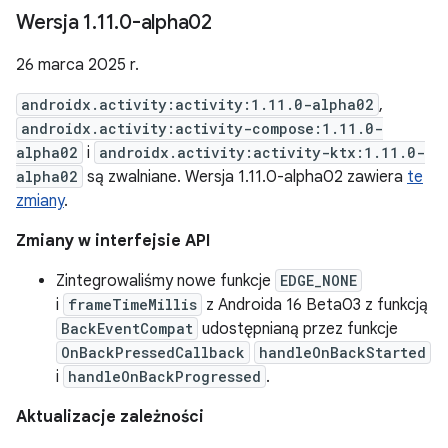
Wersja 1
.
11
.
0-alpha02
26 marca 2025 r.
androidx.activity:activity:1.11.0-alpha02
,
androidx.activity:activity-compose:1.11.0-
alpha02
i
androidx.activity:activity-ktx:1.11.0-
alpha02
są zwalniane. Wersja 1.11.0-alpha02 zawiera
te
zmiany
.
Zmiany w interfejsie API
Zintegrowaliśmy nowe funkcje
EDGE_NONE
i
frameTimeMillis
z Androida 16 Beta03 z funkcją
BackEventCompat
udostępnianą przez funkcje
OnBackPressedCallback
handleOnBackStarted
i
handleOnBackProgressed
.
Aktualizacje zależności