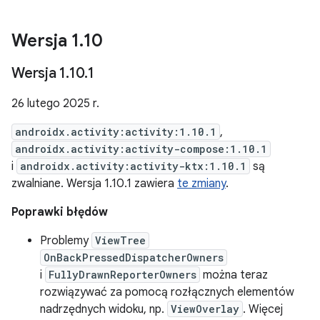
Wersja 1
.
10
Wersja 1
.
10
.
1
26 lutego 2025 r.
androidx.activity:activity:1.10.1
,
androidx.activity:activity-compose:1.10.1
i
androidx.activity:activity-ktx:1.10.1
są
zwalniane. Wersja 1.10.1 zawiera
te zmiany
.
Poprawki błędów
Problemy
ViewTree
OnBackPressedDispatcherOwners
i
FullyDrawnReporterOwners
można teraz
rozwiązywać za pomocą rozłącznych elementów
nadrzędnych widoku, np.
ViewOverlay
. Więcej