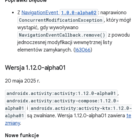
Poprawki błędów
Z
NavigationEvent
1.0.0-alpha02
: naprawiono
ConcurrentModificationException
, który mógł
wystąpić, gdy wywoływano
NavigationEventCallback.remove()
z powodu
jednoczesnej modyfikacji wewnętrznej listy
elementów zamykanych. (
I63066
)
Wersja 1
.
12
.
0-alpha01
20 maja 2025 r.
androidx.activity:activity:1.12.0-alpha01
,
androidx.activity:activity-compose:1.12.0-
alpha01
i
androidx.activity:activity-ktx:1.12.0-
alpha01
są zwalniane. Wersja 1.12.0-alpha01 zawiera
te
zmiany
.
Nowe funkcje