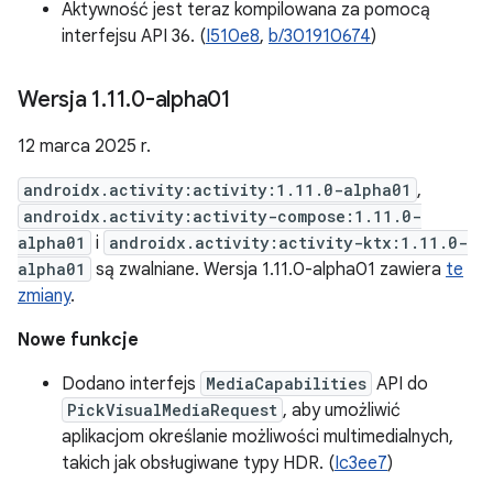
Aktywność jest teraz kompilowana za pomocą
interfejsu API 36. (
I510e8
,
b/301910674
)
Wersja 1
.
11
.
0-alpha01
12 marca 2025 r.
androidx.activity:activity:1.11.0-alpha01
,
androidx.activity:activity-compose:1.11.0-
alpha01
i
androidx.activity:activity-ktx:1.11.0-
alpha01
są zwalniane. Wersja 1.11.0-alpha01 zawiera
te
zmiany
.
Nowe funkcje
Dodano interfejs
MediaCapabilities
API do
PickVisualMediaRequest
, aby umożliwić
aplikacjom określanie możliwości multimedialnych,
takich jak obsługiwane typy HDR. (
Ic3ee7
)