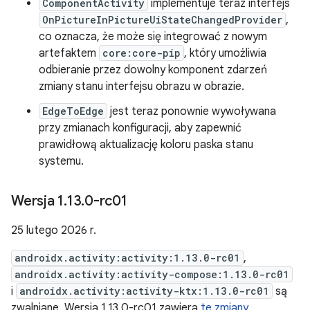
ComponentActivity
implementuje teraz interfejs
OnPictureInPictureUiStateChangedProvider
,
co oznacza, że może się integrować z nowym
artefaktem
core:core-pip
, który umożliwia
odbieranie przez dowolny komponent zdarzeń
zmiany stanu interfejsu obrazu w obrazie.
EdgeToEdge
jest teraz ponownie wywoływana
przy zmianach konfiguracji, aby zapewnić
prawidłową aktualizację koloru paska stanu
systemu.
Wersja 1
.
13
.
0-rc01
25 lutego 2026 r.
androidx.activity:activity:1.13.0-rc01
,
androidx.activity:activity-compose:1.13.0-rc01
i
androidx.activity:activity-ktx:1.13.0-rc01
są
zwalniane. Wersja 1.13.0-rc01 zawiera
te zmiany
.