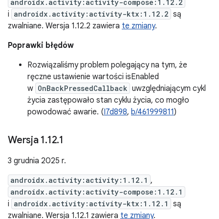
androidx.activity:activity-compose:1.12.2
i
androidx.activity:activity-ktx:1.12.2
są
zwalniane. Wersja 1.12.2 zawiera
te zmiany
.
Poprawki błędów
Rozwiązaliśmy problem polegający na tym, że
ręczne ustawienie wartości isEnabled
w
OnBackPressedCallback
uwzględniającym cykl
życia zastępowało stan cyklu życia, co mogło
powodować awarie. (
I7d898
,
b/461999811
)
Wersja 1
.
12
.
1
3 grudnia 2025 r.
androidx.activity:activity:1.12.1
,
androidx.activity:activity-compose:1.12.1
i
androidx.activity:activity-ktx:1.12.1
są
zwalniane. Wersja 1.12.1 zawiera
te zmiany
.