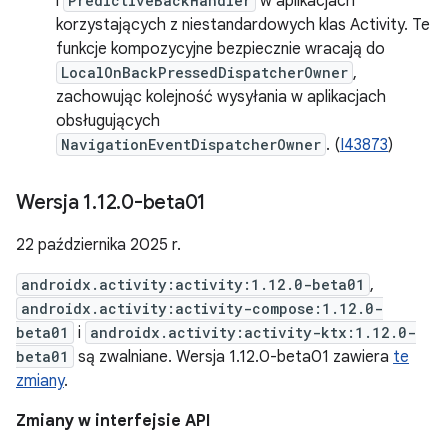
i
PredictiveBackHandler
w aplikacjach
korzystających z niestandardowych klas Activity. Te
funkcje kompozycyjne bezpiecznie wracają do
LocalOnBackPressedDispatcherOwner
,
zachowując kolejność wysyłania w aplikacjach
obsługujących
NavigationEventDispatcherOwner
. (
I43873
)
Wersja 1
.
12
.
0-beta01
22 października 2025 r.
androidx.activity:activity:1.12.0-beta01
,
androidx.activity:activity-compose:1.12.0-
beta01
i
androidx.activity:activity-ktx:1.12.0-
beta01
są zwalniane. Wersja 1.12.0-beta01 zawiera
te
zmiany
.
Zmiany w interfejsie API