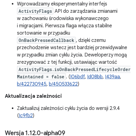
Wprowadzamy eksperymentalny interfejs
ActivityFlags
API do zarządzania zmianami
w zachowaniu środowiska wykonawczego
i migracjami. Pierwsza flaga włącza stabilne
sortowanie w przypadku
OnBackPressedCallback
, dzięki czemu
przechodzenie wstecz jest bardziej przewidywalne
w przypadku zmian cyklu życia. Deweloperzy mogą
zrezygnować z tej funkcji, ustawiając wartość
ActivityFlags.isOnBackPressedLifecycleOrder
Maintained = false
. (
I06bdf
,
Id08bb
,
I439aa
,
b/422730945
,
b/450533622
)
Aktualizacja zależności
Zaktualizuj zależności cyklu życia do wersji 2.9.4
(
Ic9fb2
)
Wersja 1
.
12
.
0-alpha09