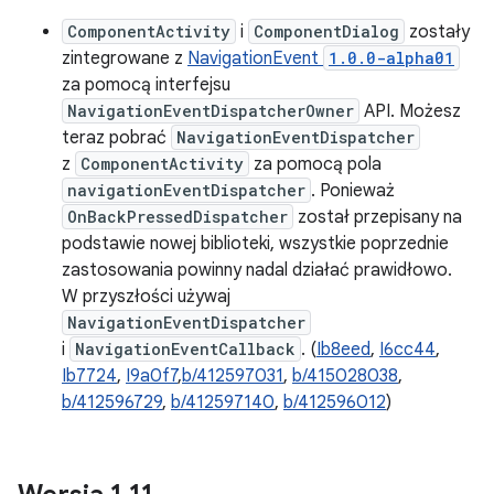
ComponentActivity
i
ComponentDialog
zostały
zintegrowane z
NavigationEvent
1.0.0-alpha01
za pomocą interfejsu
NavigationEventDispatcherOwner
API. Możesz
teraz pobrać
NavigationEventDispatcher
z
ComponentActivity
za pomocą pola
navigationEventDispatcher
. Ponieważ
OnBackPressedDispatcher
został przepisany na
podstawie nowej biblioteki, wszystkie poprzednie
zastosowania powinny nadal działać prawidłowo.
W przyszłości używaj
NavigationEventDispatcher
i
NavigationEventCallback
. (
Ib8eed
,
I6cc44
,
Ib7724
,
I9a0f7
,
b/412597031
,
b/415028038
,
b/412596729
,
b/412597140
,
b/412596012
)