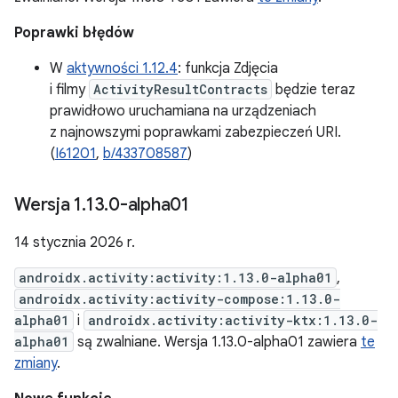
Poprawki błędów
W
aktywności 1.12.4
: funkcja Zdjęcia
i filmy
ActivityResultContracts
będzie teraz
prawidłowo uruchamiana na urządzeniach
z najnowszymi poprawkami zabezpieczeń URI.
(
I61201
,
b/433708587
)
Wersja 1
.
13
.
0-alpha01
14 stycznia 2026 r.
androidx.activity:activity:1.13.0-alpha01
,
androidx.activity:activity-compose:1.13.0-
alpha01
i
androidx.activity:activity-ktx:1.13.0-
alpha01
są zwalniane. Wersja 1.13.0-alpha01 zawiera
te
zmiany
.