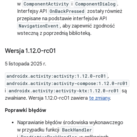
w
ComponentActivity
i
ComponentDialog
.
Interfejsy API
OnBackPressed
zostały również
przepisane na podstawie interfejsów API
NavigationEvent
, aby zapewnić zgodność
wsteczną z poprzednią biblioteką.
Wersja 1
.
12
.
0-rc01
5 listopada 2025 r.
androidx.activity:activity:1.12.0-rc01
,
androidx.activity:activity-compose:1.12.0-rc01
i
androidx.activity:activity-ktx:1.12.0-rc01
są
zwalniane. Wersja 1.12.0-rc01 zawiera
te zmiany
.
Poprawki błędów
Naprawianie błędów środowiska wykonawczego
w przypadku funkcji
BackHandler