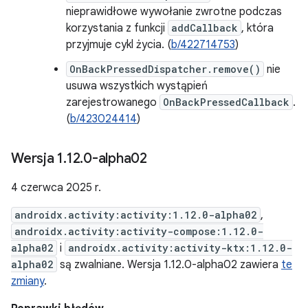
nieprawidłowe wywołanie zwrotne podczas
korzystania z funkcji
addCallback
, która
przyjmuje cykl życia. (
b/422714753
)
OnBackPressedDispatcher.remove()
nie
usuwa wszystkich wystąpień
zarejestrowanego
OnBackPressedCallback
.
(
b/423024414
)
Wersja 1
.
12
.
0-alpha02
4 czerwca 2025 r.
androidx.activity:activity:1.12.0-alpha02
,
androidx.activity:activity-compose:1.12.0-
alpha02
i
androidx.activity:activity-ktx:1.12.0-
alpha02
są zwalniane. Wersja 1.12.0-alpha02 zawiera
te
zmiany
.