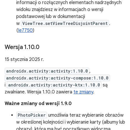
informacji o rozłącznych elementach nadrzędnych
widoku znajdziesz w informacjach o wersji
podstawowej lub w dokumentacji
w
ViewTree.setViewTreeDisjointParent
.
(
Ie7750
)
Wersja 1
.
10
.
0
15 stycznia 2025 r.
androidx.activity:activity:1.10.0
,
androidx.activity:activity-compose:1.10.0
i
androidx.activity:activity-ktx:1.10.0
są
zwalniane. Wersja 1.10.0 zawiera
te zmiany
.
Ważne zmiany od wersji 1.9.0
PhotoPicker
umożliwia teraz wybieranie obrazów
w określonej kolejności i wybieranie karty (albumy lub
obrazy), która ma być początkowo widoczna.