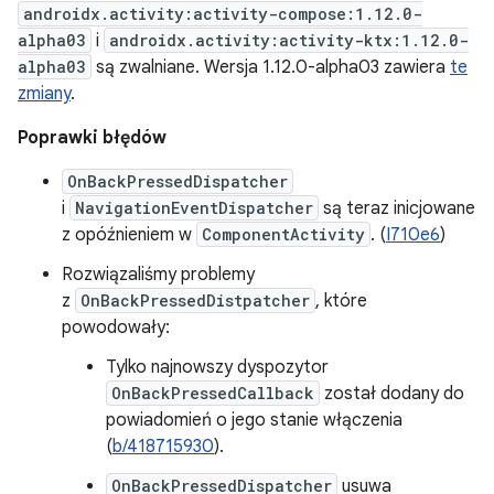
androidx.activity:activity-compose:1.12.0-
alpha03
i
androidx.activity:activity-ktx:1.12.0-
alpha03
są zwalniane. Wersja 1.12.0-alpha03 zawiera
te
zmiany
.
Poprawki błędów
OnBackPressedDispatcher
i
NavigationEventDispatcher
są teraz inicjowane
z opóźnieniem w
ComponentActivity
. (
I710e6
)
Rozwiązaliśmy problemy
z
OnBackPressedDistpatcher
, które
powodowały:
Tylko najnowszy dyspozytor
OnBackPressedCallback
został dodany do
powiadomień o jego stanie włączenia
(
b/418715930
).
OnBackPressedDispatcher
usuwa