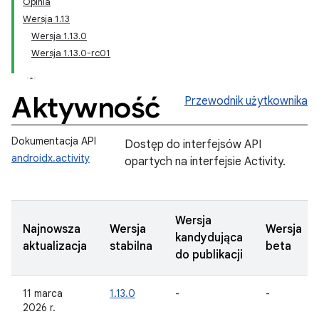
Opinia
Wersja 1.13
Wersja 1.13.0
Wersja 1.13.0-rc01
Aktywność
Przewodnik użytkownika
Dokumentacja API
Dostęp do interfejsów API
androidx.activity
opartych na interfejsie Activity.
Wersja
Najnowsza
Wersja
Wersja
kandydująca
aktualizacja
stabilna
beta
do publikacji
11 marca
1.13.0
-
-
2026 r.