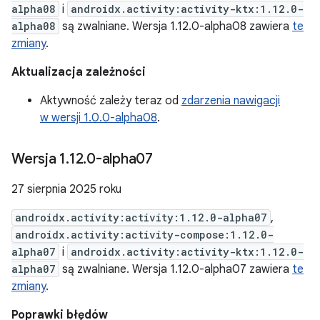
alpha08
i
androidx.activity:activity-ktx:1.12.0-
alpha08
są zwalniane. Wersja 1.12.0-alpha08 zawiera
te
zmiany
.
Aktualizacja zależności
Aktywność zależy teraz od
zdarzenia nawigacji
w wersji 1.0.0-alpha08
.
Wersja 1
.
12
.
0-alpha07
27 sierpnia 2025 roku
androidx.activity:activity:1.12.0-alpha07
,
androidx.activity:activity-compose:1.12.0-
alpha07
i
androidx.activity:activity-ktx:1.12.0-
alpha07
są zwalniane. Wersja 1.12.0-alpha07 zawiera
te
zmiany
.
Poprawki błędów