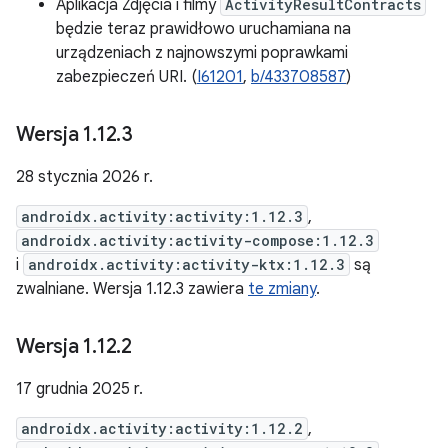
Aplikacja Zdjęcia i filmy
ActivityResultContracts
będzie teraz prawidłowo uruchamiana na
urządzeniach z najnowszymi poprawkami
zabezpieczeń URI. (
I61201
,
b/433708587
)
Wersja 1
.
12
.
3
28 stycznia 2026 r.
androidx.activity:activity:1.12.3
,
androidx.activity:activity-compose:1.12.3
i
androidx.activity:activity-ktx:1.12.3
są
zwalniane. Wersja 1.12.3 zawiera
te zmiany
.
Wersja 1
.
12
.
2
17 grudnia 2025 r.
androidx.activity:activity:1.12.2
,