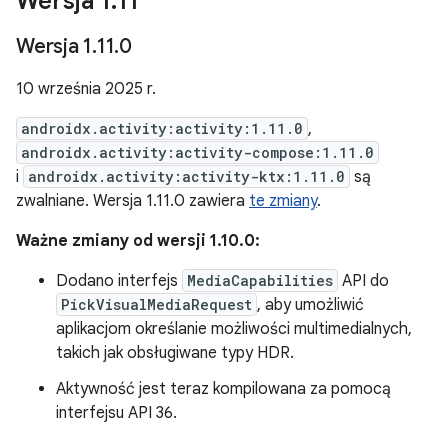
Wersja 1
.
11
Wersja 1
.
11
.
0
10 września 2025 r.
androidx.activity:activity:1.11.0
,
androidx.activity:activity-compose:1.11.0
i
androidx.activity:activity-ktx:1.11.0
są
zwalniane. Wersja 1.11.0 zawiera
te zmiany
.
Ważne zmiany od wersji 1.10.0:
Dodano interfejs
MediaCapabilities
API do
PickVisualMediaRequest
, aby umożliwić
aplikacjom określanie możliwości multimedialnych,
takich jak obsługiwane typy HDR.
Aktywność jest teraz kompilowana za pomocą
interfejsu API 36.