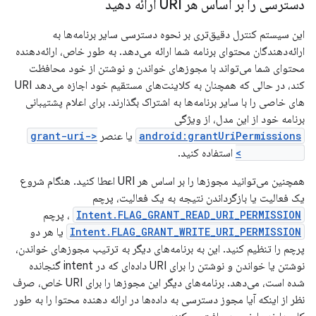
دسترسی را بر اساس هر URI ارائه دهید
این سیستم کنترل دقیق‌تری بر نحوه دسترسی سایر برنامه‌ها به
ارائه‌دهندگان محتوای برنامه شما ارائه می‌دهد. به طور خاص، ارائه‌دهنده
محتوای شما می‌تواند با مجوزهای خواندن و نوشتن از خود محافظت
کند، در حالی که همچنان به کلاینت‌های مستقیم خود اجازه می‌دهد URI
های خاصی را با سایر برنامه‌ها به اشتراک بگذارند. برای اعلام پشتیبانی
برنامه خود از این مدل، از ویژگی
android:grantUriPermissions
یا عنصر
<grant-uri-
permission>
استفاده کنید.
همچنین می‌توانید مجوزها را بر اساس هر URI اعطا کنید. هنگام شروع
یک فعالیت یا بازگرداندن نتیجه به یک فعالیت، پرچم
Intent.FLAG_GRANT_READ_URI_PERMISSION
، پرچم
Intent.FLAG_GRANT_WRITE_URI_PERMISSION
یا هر دو
پرچم را تنظیم کنید. این به برنامه‌های دیگر به ترتیب مجوزهای خواندن،
نوشتن یا خواندن و نوشتن را برای URI داده‌ای که در intent گنجانده
شده است، می‌دهد. برنامه‌های دیگر این مجوزها را برای URI خاص، صرف
نظر از اینکه آیا مجوز دسترسی به داده‌ها در ارائه دهنده محتوا را به طور