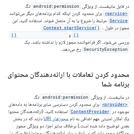
در فایل مانیفست، از ویژگی
android:permission
تگ
<service>
برای محدود کردن اینکه کدام برنامه‌های دیگر می‌توانند
Service
مرتبط را شروع یا به آن متصل شوند، استفاده کنید. این
مجوز در طول
،
Context.startService()
Context.stopService()
و
Context.bindService()
بررسی می‌شود. اگر فراخواننده مجوز لازم را نداشته باشد، یک
SecurityException
رخ می‌دهد.
محدود کردن تعاملات با ارائه‌دهندگان محتوای
برنامه شما
در مانیفست، از ویژگی
android:permission
تگ
<provider>
برای محدود کردن دسترسی سایر برنامه‌ها به داده‌های
موجود در
ContentProvider
استفاده کنید. (ارائه‌دهندگان محتوا
یک امکان امنیتی مهم اضافی به نام
مجوزهای URI
دارند که در بخش
بعدی توضیح داده شده است.) برخلاف سایر اجزا، دو ویژگی مجوز
جداگانه وجود دارد که می‌توانید برای ارائه‌دهندگان محتوا تنظیم کنید: