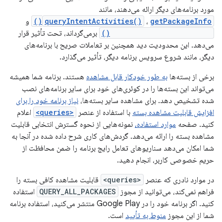
مورد برنامه‌های دیگر ارائه می‌دهند، مانند
getPackageInfo()
،
queryIntentActivities()
و
getInstalledApplications()
برمی‌گرداند، تحت تأثیر قرار
می‌دهد. این محدودیت دید همچنین بر تعاملات صریح با برنامه‌های
دیگر، مانند شروع سرویس برنامه دیگر، تأثیر می‌گذارد.
برخی از بسته‌ها
به طور خودکار قابل مشاهده
هستند. برنامه شما همیشه
می‌تواند این بسته‌ها را در کوئری‌های خود برای سایر برنامه‌های نصب
شده تشخیص دهد. برای مشاهده سایر بسته‌ها،
نیاز برنامه خود را برای
افزایش قابلیت مشاهده بسته
با استفاده از عنصر
<queries>
اعلام
کنید. صفحه
موارد استفاده،
نمونه‌هایی از نحوه گسترش انتخابی قابلیت
مشاهده بسته را ارائه می‌دهد. گردش‌های کاری شرح داده شده در آنجا به
شما امکان می‌دهد سناریوهای تعامل رایج برنامه را ضمن محافظت از
حریم خصوصی کاربر، انجام دهید.
در موارد نادری که عنصر
<queries>
قابلیت مشاهده کافی بسته را
فراهم نمی‌کند، می‌توانید از مجوز
QUERY_ALL_PACKAGES
استفاده
کنید. اگر برنامه خود را در Google Play منتشر می‌کنید، استفاده برنامه
شما از این مجوز
منوط به تأیید
است.