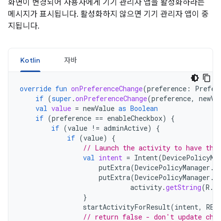
화면이 변경되어 사용자에게 기기 관리자 앱을 활성화하라는
메시지가 표시됩니다. 활성화하지 않으면 기기 관리자 앱이 중
지됩니다.
Kotlin
자바
override
fun
onPreferenceChange
(
preference
:
Prefer
if
(
super
.
onPreferenceChange
(
preference
,
newVa
val
value
=
newValue
as
Boolean
if
(
preference
==
enableCheckbox
)
{
if
(
value
!=
adminActive
)
{
if
(
value
)
{
// Launch the activity to have the
val
intent
=
Intent
(
DevicePolicyMa
putExtra
(
DevicePolicyManager
.
E
putExtra
(
DevicePolicyManager
.
E
activity
.
getString
(
R
.
s
}
startActivityForResult
(
intent
,
REQ
// return false - don't update che