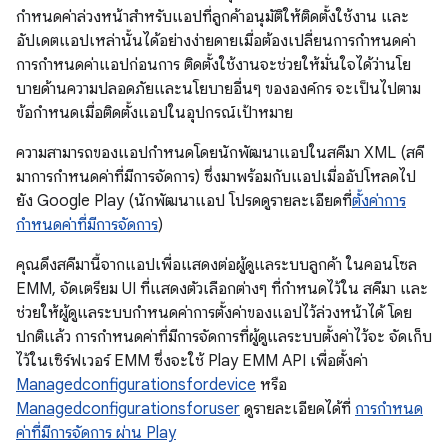
กำหนดค่าล่วงหน้าสำหรับแอปที่ลูกค้าอนุมัติให้ติดตั้งใช้งาน และ
อัปเดตแอปเหล่านั้นได้อย่างง่ายดายเมื่อต้องเปลี่ยนการกำหนดค่า
การกำหนดค่าแอปก่อนการ ติดตั้งใช้งานจะช่วยให้มั่นใจได้ว่านโย
บายด้านความปลอดภัยและนโยบายอื่นๆ ขององค์กร จะเป็นไปตาม
ข้อกำหนดเมื่อติดตั้งแอปในอุปกรณ์เป้าหมาย
ความสามารถของแอปกำหนดโดยนักพัฒนาแอปในสคีมา XML (สคี
มาการกำหนดค่าที่มีการจัดการ) ซึ่งมาพร้อมกับแอปเมื่ออัปโหลดไป
ยัง Google Play (นักพัฒนาแอป โปรดดูรายละเอียดที่
ตั้งค่าการ
กำหนดค่าที่มีการจัดการ
)
คุณดึงสคีมานี้จากแอปเพื่อแสดงต่อผู้ดูแลระบบลูกค้า ในคอนโซล
EMM, จัดเตรียม UI ที่แสดงตัวเลือกต่างๆ ที่กำหนดไว้ใน สคีมา และ
ช่วยให้ผู้ดูแลระบบกำหนดค่าการตั้งค่าของแอปไว้ล่วงหน้าได้ โดย
ปกติแล้ว การกำหนดค่าที่มีการจัดการที่ผู้ดูแลระบบตั้งค่าไว้จะ จัดเก็บ
ไว้ในเซิร์ฟเวอร์ EMM ซึ่งจะใช้ Play EMM API เพื่อตั้งค่า
Managedconfigurationsfordevice
หรือ
Managedconfigurationsforuser
ดูรายละเอียดได้ที่
การกำหนด
ค่าที่มีการจัดการ ผ่าน Play