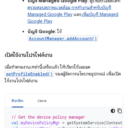
บัญชี Managed Google Play
: ดูรายละเอียดได้ที่
ตรวจสอบสภาพแวดล้อม การทำงานสำหรับบัญชี
Managed Google Play
และ
เพิ่มบัญชี Managed
Google Play
บัญชี Google
: ใช้
AccountManager.addAccount()
เปิดใช้งานโปรไฟล์งาน
เมื่อทำตามงานเหล่านี้เสร็จแล้ว ให้เรียกใช้เมธอด
setProfileEnabled()
ของผู้จัดการนโยบายอุปกรณ์ เพื่อเปิด
ใช้งานโปรไฟล์งาน
Kotlin
Java
// Get the device policy manager
val
myDevicePolicyMgr
=
getSystemService
(
Context
.
D