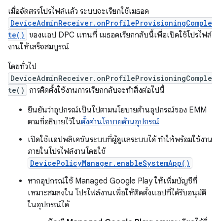
เมื่อจัดสรรโปรไฟล์แล้ว ระบบจะเรียกใช้เมธอด
DeviceAdminReceiver.onProfileProvisioningComple
te()
ของแอป DPC แทนที่ เมธอดเรียกกลับนี้เพื่อเปิดใช้โปรไฟล์
งานให้เสร็จสมบูรณ์
โดยทั่วไป
DeviceAdminReceiver.onProfileProvisioningComple
te()
การติดตั้งใช้งานการเรียกกลับจะทำสิ่งต่อไปนี้
ยืนยันว่าอุปกรณ์เป็นไปตามนโยบายด้านอุปกรณ์ของ EMM
ตามที่อธิบายไว้ใน
ตั้งค่านโยบายด้านอุปกรณ์
เปิดใช้แอปพลิเคชันระบบที่ผู้ดูแลระบบได้ ทำให้พร้อมใช้งาน
ภายในโปรไฟล์งานโดยใช้
DevicePolicyManager.enableSystemApp()
หากอุปกรณ์ใช้ Managed Google Play ให้เพิ่มบัญชีที่
เหมาะสมลงใน โปรไฟล์งานเพื่อให้ติดตั้งแอปที่ได้รับอนุมัติ
ในอุปกรณ์ได้