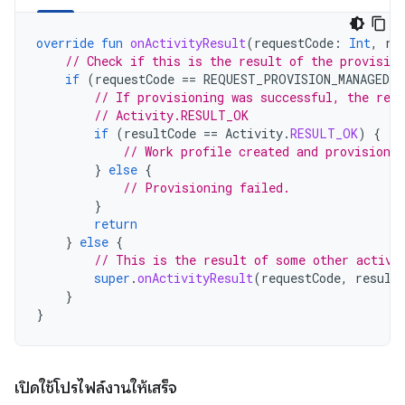
override
fun
onActivityResult
(
requestCode
:
Int
,
re
// Check if this is the result of the provision
if
(
requestCode
==
REQUEST_PROVISION_MANAGED_
// If provisioning was successful, the resu
// Activity.RESULT_OK
if
(
resultCode
==
Activity
.
RESULT_OK
)
{
// Work profile created and provisioned
}
else
{
// Provisioning failed.
}
return
}
else
{
// This is the result of some other activi
super
.
onActivityResult
(
requestCode
,
result
}
}
เปิดใช้โปรไฟล์งานให้เสร็จ