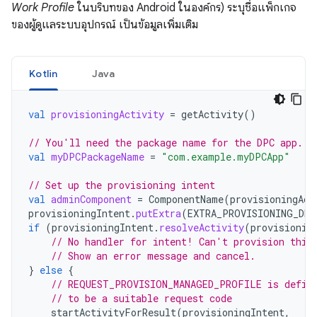
Work Profile
ในบริบทของ Android ในองค์กร) ระบุชื่อแพ็กเกจ
ของผู้ดูแลระบบอุปกรณ์ เป็นข้อมูลเพิ่มเติม
Kotlin
Java
val
provisioningActivity
=
getActivity
()
// You'll need the package name for the DPC app.
val
myDPCPackageName
=
"com.example.myDPCApp"
// Set up the provisioning intent
val
adminComponent
=
ComponentName
(
provisioningAct
provisioningIntent
.
putExtra
(
EXTRA_PROVISIONING_DEV
if
(
provisioningIntent
.
resolveActivity
(
provisionin
// No handler for intent! Can't provision this
// Show an error message and cancel.
}
else
{
// REQUEST_PROVISION_MANAGED_PROFILE is defin
// to be a suitable request code
startActivityForResult
(
provisioningIntent
,