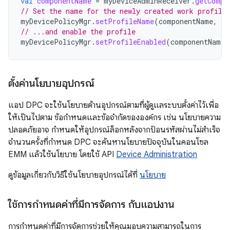
val
componentName
=
myDeviceAdminReceiver
.
getCompo
// Set the name for the newly created work profile
myDevicePolicyMgr
.
setProfileName
(
componentName
,
"M
// ...and enable the profile
myDevicePolicyMgr
.
setProfileEnabled
(
componentName
)
ตั้งค่านโยบายอุปกรณ์
แอป DPC จะใช้นโยบายด้านอุปกรณ์ตามที่ผู้ดูแลระบบตั้งค่าไว้เพื่อ
ให้เป็นไปตาม ข้อกำหนดและข้อจำกัดขององค์กร เช่น นโยบายความ
ปลอดภัยอาจ กำหนดให้อุปกรณ์ล็อกหลังจากป้อนรหัสผ่านไม่สำเร็จ
จำนวนครั้งที่กำหนด DPC จะค้นหานโยบายปัจจุบันในคอนโซล
EMM แล้วใช้นโยบาย โดยใช้ API
Device Administration
ดูข้อมูลเกี่ยวกับวิธีใช้นโยบายอุปกรณ์ได้ที่
นโยบาย
ใช้การกำหนดค่าที่มีการจัดการ กับแอปงาน
การกำหนดค่าที่มีการจัดการช่วยให้คุณมอบความสามารถในการ