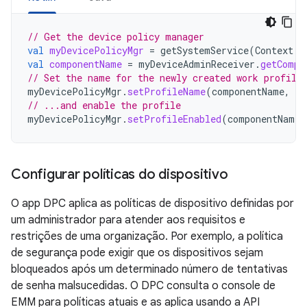
// Get the device policy manager
val
myDevicePolicyMgr
=
getSystemService
(
Context
.
D
val
componentName
=
myDeviceAdminReceiver
.
getCompo
// Set the name for the newly created work profile
myDevicePolicyMgr
.
setProfileName
(
componentName
,
"M
// ...and enable the profile
myDevicePolicyMgr
.
setProfileEnabled
(
componentName
)
Configurar políticas do dispositivo
O app DPC aplica as políticas de dispositivo definidas por
um administrador para atender aos requisitos e
restrições de uma organização. Por exemplo, a política
de segurança pode exigir que os dispositivos sejam
bloqueados após um determinado número de tentativas
de senha malsucedidas. O DPC consulta o console de
EMM para políticas atuais e as aplica usando a API