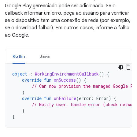
Google Play gerenciado pode ser adicionada. Se o
callback informar um erro, peça ao usuário para verificar
se o dispositivo tem uma conexão de rede (por exemplo,
se o download falhar). Em outros casos, informe a falha
ao Google.
Kotlin
Java
object
:
WorkingEnvironmentCallback
()
{
override
fun
onSuccess
()
{
// Can now provision the managed Google Pl
}
override
fun
onFailure
(
error
:
Error
)
{
// Notify user, handle error (check networ
}
}