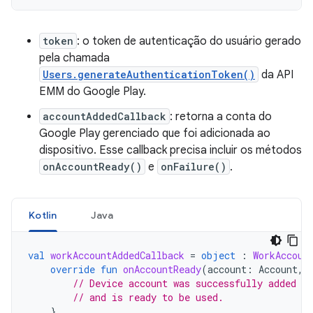
token
: o token de autenticação do usuário gerado
pela chamada
Users.generateAuthenticationToken()
da API
EMM do Google Play.
accountAddedCallback
: retorna a conta do
Google Play gerenciado que foi adicionada ao
dispositivo. Esse callback precisa incluir os métodos
onAccountReady()
e
onFailure()
.
Kotlin
Java
val
workAccountAddedCallback
=
object
:
WorkAccoun
override
fun
onAccountReady
(
account
:
Account
,
// Device account was successfully added to
// and is ready to be used.
}