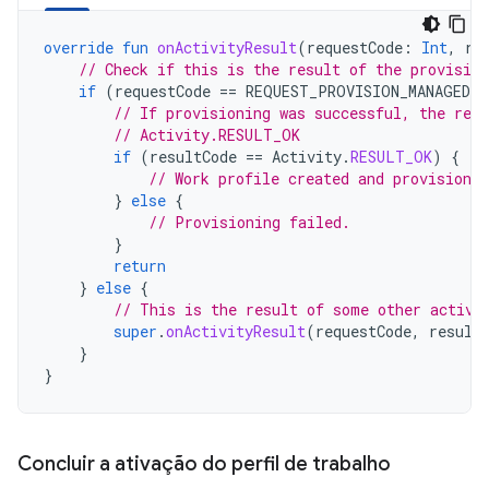
override
fun
onActivityResult
(
requestCode
:
Int
,
re
// Check if this is the result of the provision
if
(
requestCode
==
REQUEST_PROVISION_MANAGED_
// If provisioning was successful, the resu
// Activity.RESULT_OK
if
(
resultCode
==
Activity
.
RESULT_OK
)
{
// Work profile created and provisioned
}
else
{
// Provisioning failed.
}
return
}
else
{
// This is the result of some other activi
super
.
onActivityResult
(
requestCode
,
result
}
}
Concluir a ativação do perfil de trabalho