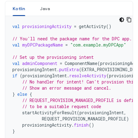
Kotlin
Java
val
provisioningActivity
=
getActivity
()
// You'll need the package name for the DPC app.
val
myDPCPackageName
=
"com.example.myDPCApp"
// Set up the provisioning intent
val
adminComponent
=
ComponentName
(
provisioningAct
provisioningIntent
.
putExtra
(
EXTRA_PROVISIONING_DEV
if
(
provisioningIntent
.
resolveActivity
(
provisionin
// No handler for intent! Can't provision this
// Show an error message and cancel.
}
else
{
// REQUEST_PROVISION_MANAGED_PROFILE is defin
// to be a suitable request code
startActivityForResult
(
provisioningIntent
,
REQUEST_PROVISION_MANAGED_PROFILE
)
provisioningActivity
.
finish
()
}