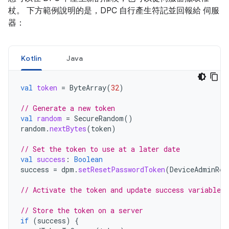
杖。 下方範例說明的是，DPC 自行產生符記並回報給 伺服
器：
Kotlin
Java
val
token
=
ByteArray
(
32
)
// Generate a new token
val
random
=
SecureRandom
()
random
.
nextBytes
(
token
)
// Set the token to use at a later date
val
success
:
Boolean
success
=
dpm
.
setResetPasswordToken
(
DeviceAdminRec
// Activate the token and update success variable..
// Store the token on a server
if
(
success
)
{