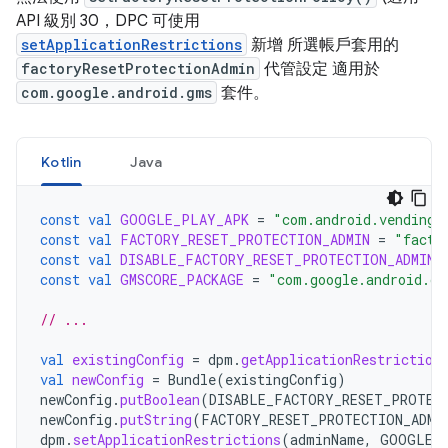
API 級別 30，DPC 可使用
setApplicationRestrictions
新增 所選帳戶套用的
factoryResetProtectionAdmin
代管設定 適用於
com.google.android.gms
套件。
Kotlin
Java
const
val
GOOGLE_PLAY_APK
=
"com.android.vending"
const
val
FACTORY_RESET_PROTECTION_ADMIN
=
"facto
const
val
DISABLE_FACTORY_RESET_PROTECTION_ADMIN
const
val
GMSCORE_PACKAGE
=
"com.google.android.gm
// ...
val
existingConfig
=
dpm
.
getApplicationRestriction
val
newConfig
=
Bundle
(
existingConfig
)
newConfig
.
putBoolean
(
DISABLE_FACTORY_RESET_PROTEC
newConfig
.
putString
(
FACTORY_RESET_PROTECTION_ADMI
dpm
.
setApplicationRestrictions
(
adminName
,
GOOGLE_