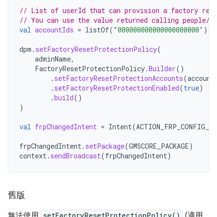
// List of userId that can provision a factory res
// You can use the value returned calling people/m
val
accountIds
=
listOf
(
"000000000000000000000"
)
dpm
.
setFactoryResetProtectionPolicy
(
adminName
,
FactoryResetProtectionPolicy
.
Builder
()
.
setFactoryResetProtectionAccounts
(
account
.
setFactoryResetProtectionEnabled
(
true
)
.
build
()
)
val
frpChangedIntent
=
Intent
(
ACTION_FRP_CONFIG_CH
frpChangedIntent
.
setPackage
(
GMSCORE_PACKAGE
)
context
.
sendBroadcast
(
frpChangedIntent
)
舊版
無法使用
setFactoryResetProtectionPolicy()
(適用