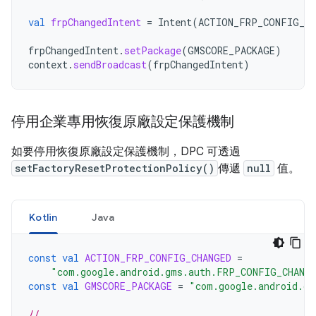
val
frpChangedIntent
=
Intent
(
ACTION_FRP_CONFIG_CH
frpChangedIntent
.
setPackage
(
GMSCORE_PACKAGE
)
context
.
sendBroadcast
(
frpChangedIntent
)
停用企業專用恢復原廠設定保護機制
如要停用恢復原廠設定保護機制，DPC 可透過
setFactoryResetProtectionPolicy()
傳遞
null
值。
Kotlin
Java
const
val
ACTION_FRP_CONFIG_CHANGED
=
"com.google.android.gms.auth.FRP_CONFIG_CHANG
const
val
GMSCORE_PACKAGE
=
"com.google.android.gm
// ...