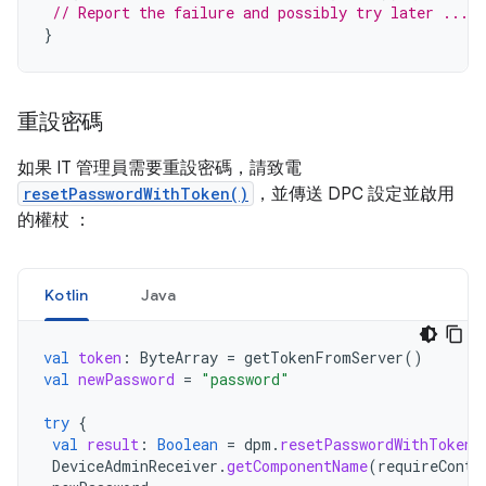
// Report the failure and possibly try later ...
}
重設密碼
如果 IT 管理員需要重設密碼，請致電
resetPasswordWithToken()
，並傳送 DPC 設定並啟用
的權杖 ：
Kotlin
Java
val
token
:
ByteArray
=
getTokenFromServer
()
val
newPassword
=
"password"
try
{
val
result
:
Boolean
=
dpm
.
resetPasswordWithToken
(
DeviceAdminReceiver
.
getComponentName
(
requireConte