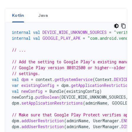
Kotlin
Java
internal
val
DEVICE_WIDE_UNKNOWN_SOURCES
=
"verify
internal
val
GOOGLE_PLAY_APK
=
"com.android.vendi
// ...
// Add the setting to Google Play's existing manag
// Google Play version 80812500 or higher--older v
// settings.
val
dpm
=
context
.
getSystemService
(
Context
.
DEVICE_
var
existingConfig
=
dpm
.
getApplicationRestriction
val
newConfig
=
Bundle
(
existingConfig
)
newConfig
.
putBoolean
(
DEVICE_WIDE_UNKNOWN_SOURCES
,
dpm
.
setApplicationRestrictions
(
adminName
,
GOOGLE_
// Make sure that Google Play Protect verifies app
dpm
.
addUserRestriction
(
adminName
,
UserManager
.
ENSU
dpm
.
addUserRestriction
(
adminName
,
UserManager
.
DISA