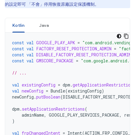
的設定即可 「不會」
停用恢復原廠設定保護機制。
Kotlin
Java
const
val
GOOGLE_PLAY_APK
=
"com.android.vending"
const
val
FACTORY_RESET_PROTECTION_ADMIN
=
"facto
const
val
DISABLE_FACTORY_RESET_PROTECTION_ADMIN
const
val
GMSCORE_PACKAGE
=
"com.google.android.gm
// ...
val
existingConfig
=
dpm
.
getApplicationRestriction
val
newConfig
=
Bundle
(
existingConfig
)
newConfig
.
putBoolean
(
DISABLE_FACTORY_RESET_PROTEC
dpm
.
setApplicationRestrictions
(
adminName
,
GOOGLE_PLAY_SERVICES_PACKAGE
,
rest
)
val
frpChangedIntent
=
Intent
(
ACTION_FRP_CONFIG_CH