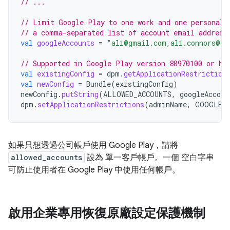
// ...
// Limit Google Play to one work and one personal 
// a comma-separated list of account email address
val
googleAccounts
=
"ali@gmail.com,ali.connors@ex
// Supported in Google Play version 80970100 or hi
val
existingConfig
=
dpm
.
getApplicationRestriction
val
newConfig
=
Bundle
(
existingConfig
)
newConfig
.
putString
(
ALLOWED_ACCOUNTS
,
googleAccoun
dpm
.
setApplicationRestrictions
(
adminName
,
GOOGLE_
如果只想透過公司帳戶使用 Google Play，請將
allowed_accounts
設為 單一客戶帳戶。一個 空白字串
可防止使用者在 Google Play 中使用任何帳戶。
啟用企業專用恢復原廠設定保護機制