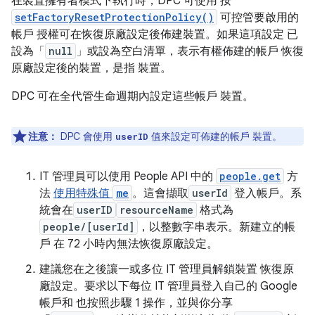
在裝置擁有者模式下執行時，DPC 可使用 按
setFactoryResetProtectionPolicy()
可控管要啟用的
帳戶 授權可在恢復原廠設定後佈建裝置。如果這項設定 已
設為「
null
」或設為空白清單，表示有權佈建的帳戶 恢復
原廠設定後的裝置，是指 裝置。
DPC 可在全代管生命週期內設定這些帳戶 裝置。
注意：
DPC 會使用
值來設定可佈建的帳戶 裝置。
userID
IT 管理員可以使用 People API 中的
people.get
方
法
使用特殊值
me
。這會擷取
userId
登入帳戶。系
統會在
userID
resourceName
格式為
people/[userId]
，以整數字串表示。新建立的帳
戶 在 72 小時內無法恢復原廠設定。
建議您在之後讓一或多位 IT 管理員解鎖裝置 恢復原
廠設定。要求以下每位 IT 管理員登入自己的 Google
帳戶和 也按照步驟 1 操作，並與你分享