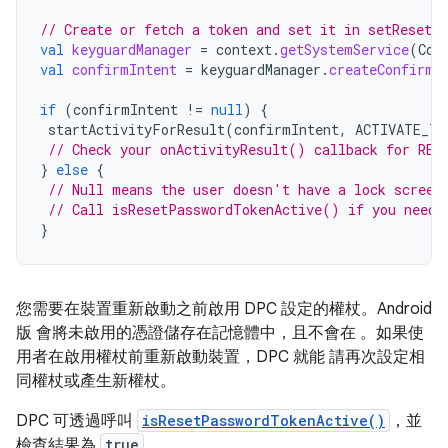
// Create or fetch a token and set it in setResetP
val
keyguardManager
=
context
.
getSystemService
(
Con
val
confirmIntent
=
keyguardManager
.
createConfirmD
if
(
confirmIntent
!=
null
)
{
startActivityForResult
(
confirmIntent
,
ACTIVATE_TO
// Check your onActivityResult() callback for RES
}
else
{
// Null means the user doesn't have a lock screen
// Call isResetPasswordTokenActive() if you need 
}
您需要在裝置重新啟動之前啟用 DPC 設定的權杖。Android
版 會將未啟用的憑證儲存在記憶體中，且不會在 。如果使
用者在啟用權杖前重新啟動裝置，DPC 就能 請再次設定相
同權杖或產生新權杖。
DPC 可透過呼叫
isResetPasswordTokenActive()
，並
檢查結果為
true
。