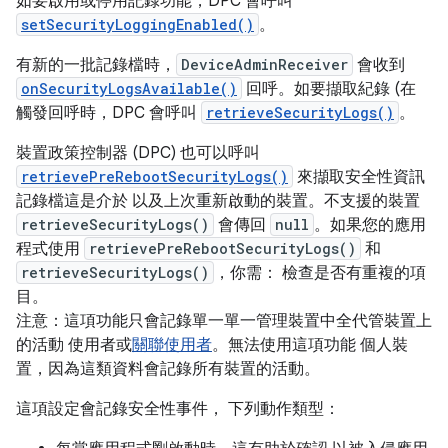
如要啟用或停用記錄功能，DPC 會呼叫
setSecurityLoggingEnabled()
。
有新的一批記錄檔時，
DeviceAdminReceiver
會收到
onSecurityLogsAvailable()
回呼。如要擷取紀錄 (在
觸發回呼時，DPC 會呼叫
retrieveSecurityLogs()
。
裝置政策控制器 (DPC) 也可以呼叫
retrievePreRebootSecurityLogs()
來擷取安全性資訊
記錄檔這是介於 以及上次重新啟動的裝置。不支援的裝置
retrieveSecurityLogs()
會傳回
null
。如果您的應用
程式使用
retrievePreRebootSecurityLogs()
和
retrieveSecurityLogs()
，你需： 檢查是否有重複的項
目。
注意：這項功能只會記錄單一單一管理裝置中全代管裝置上
的活動 使用者或
關聯使用者
。無法使用這項功能 個人裝
置，因為這類資料會記錄所有裝置的活動。
這項設定會記錄安全性事件， 下列動作類型：