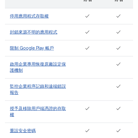
停用應用程式存取權
✓
✓
封鎖來源不明的應用程式
✓
✓
限制 Google Play 帳戶
✓
✓
啟用企業專用恢復原廠設定保
✓
護機制
監控企業程序記錄和遠端錯誤
✓
報告
授予及移除用戶端憑證的存取
✓
✓
權
重設安全密碼
✓
✓