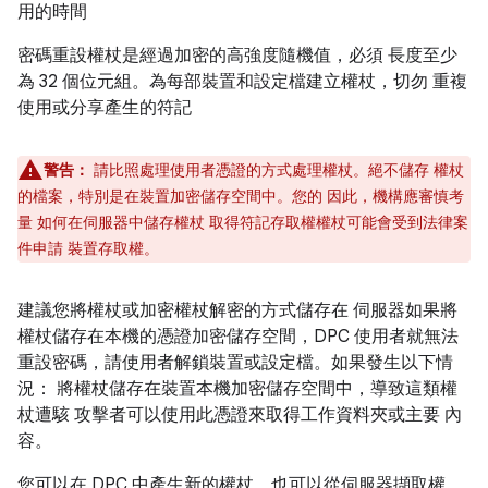
用的時間
密碼重設權杖是經過加密的高強度隨機值，必須 長度至少
為 32 個位元組。為每部裝置和設定檔建立權杖，切勿 重複
使用或分享產生的符記
警告：
請比照處理使用者憑證的方式處理權杖。絕不儲存 權杖
的檔案，特別是在裝置加密儲存空間中。您的 因此，機構應審慎考
量 如何在伺服器中儲存權杖 取得符記存取權權杖可能會受到法律案
件申請 裝置存取權。
建議您將權杖或加密權杖解密的方式儲存在 伺服器如果將
權杖儲存在本機的憑證加密儲存空間，DPC 使用者就無法
重設密碼，請使用者解鎖裝置或設定檔。如果發生以下情
況： 將權杖儲存在裝置本機加密儲存空間中，導致這類權
杖遭駭 攻擊者可以使用此憑證來取得工作資料夾或主要 內
容。
您可以在 DPC 中產生新的權杖，也可以從伺服器擷取權