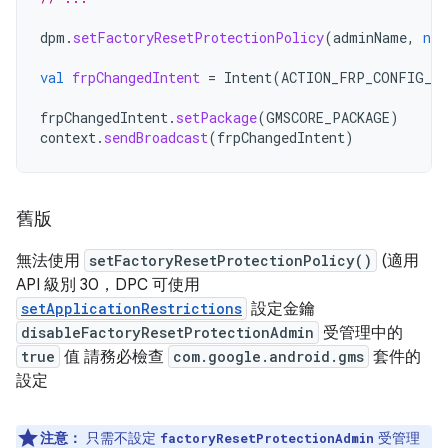
dpm
.
setFactoryResetProtectionPolicy
(
adminName
,
nul
val
frpChangedIntent
=
Intent
(
ACTION_FRP_CONFIG_CH
frpChangedIntent
.
setPackage
(
GMSCORE_PACKAGE
)
context
.
sendBroadcast
(
frpChangedIntent
)
舊版
無法使用
setFactoryResetProtectionPolicy()
(適用
API 級別 30，DPC 可使用
setApplicationRestrictions
設定金鑰
disableFactoryResetProtectionAdmin
受管理中的
true
值 請務必檢查
com.google.android.gms
套件的
設定
注意：
只需不設定
受管理
factoryResetProtectionAdmin