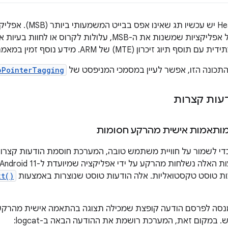
למצביעים של Heap יש ע
בצורה שגויה, כולל אפליקציות שמשנות את ה-MSB, עלולות לק
ג זיכרון (MTE) של ARM. מידע נוסף זמין במאמר בנושא
תכונה הזו, אפשר לעיין במסמכי המניפסט של
pPointerTagging
דעות קצרות
מותאמות אישית מהרקע חסומות
די לשמור על חוויית משתמש טובה, המערכת חוסמת הודעות קצרו
 טוסט טקסטואליות. אלה הודעות טוסט שנוצרות באמצעות
xt()
נסה לפרסם הודעה קופצת שמכילה תצוגה בהתאמה אישית מהרקע
במקום זאת, המערכת רושמת את ההודעה הבאה ב-logcat: