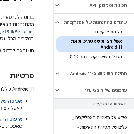
תכונות וממשקי API
שינויים בהתנהגות של אפליקציות
ההתנהגות הבאים רלוונטיים רק
getSdkVersion
כל האפליקציות
במקרים הרלוונטי
אפליקציות שמטרגטות את
Android 11
חשוב גם לבדוק 
הגבלות שאינן קשורות ל-SDK
תחילת השימוש ב-Android 11
פרטיות
‫Android 11 כוללת שינויים והגבלות שמטרתם לשפר את הפרטיות של המשתמשים, כולל:
עדכונים של קובצי עזר
אכיפה של נ
תאימות האפליקציה
לאפליקציה 
מידע על תאימות האפליקציה ⍈
איפוס הרש
מאפסת באופ
כלים של מסגרת התאימות ⍈