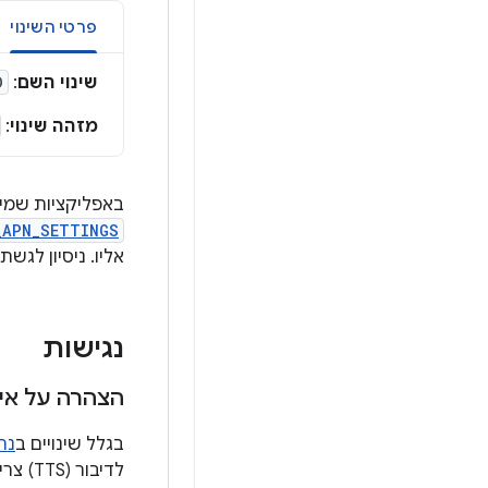
פרטי השינוי
שינוי השם
:
D
מזהה שינוי
:
באפליקציות שמיועדות ל-Android 11, נדרשת עכ
_APN_SETTINGS
אליו. ניסיון לגשת למסד הנתונים של
נגישות
הצהרה על אינטראקצי
בגלל שינויים ב
נר
לדיבור (TTS) צריכות להוסיף את רכיב