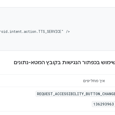
roid.intent.action.TTS_SERVICE"
ימוש בכפתור הנגישות בקובץ המטא-נתונים
איך מחליפים
REQUEST_ACCESSIBILITY_BUTTON_CHANG
136293963