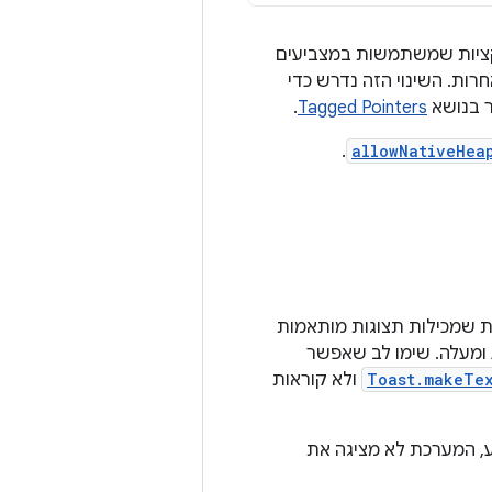
כשיו תג שאינו אפס בבייט המשמעותי ביותר (MSB). אפליקציות שמשתמשות במצביעים
רוס או לחוות בעיות אחרות. השינוי הזה נדרש כדי
.
Tagged Pointers
.
allowNativeHea
ת שמכילות תצוגות מותאמות
אישית אם ההודעות האלה נשלחות מהרקע על ידי אפליקציה שמיועדת ל-Android 11 ומעלה. שימו לב שאפשר
Toast.makeTe
ולא קוראות
, המערכת לא מציגה את