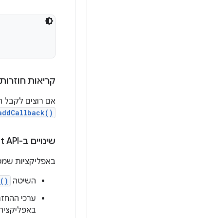
קריאות חוזרות
אם רוצים לקבל 
addCallback()
שינויים ב-Text toast API
באפליקציות שמטרגטות ל-Android 11 ואילך, יש את תופעות הלוו
השיטה
()
באפליקציה: