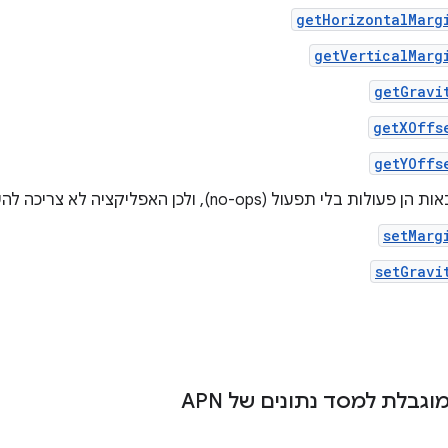
getHorizontalMarg
getVerticalMarg
getGravi
getXOffs
getYOffs
בלי תפעול (no-ops), ולכן האפליקציה לא צריכה להשתמש בהן:
setMarg
setGravi
גבלת למסד נתונים של APN