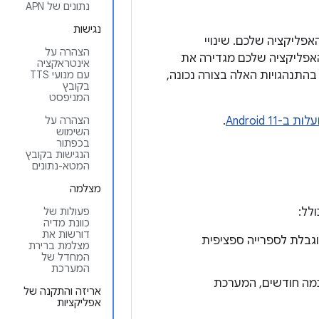
נתונים של APN
נגישות
להשפיע על האפליקציה שלכם. שינויי
הצהרה על
אינטראקציה
התנהגויות האלה בצורה נכונה,
עם מנועי TTS
בקובץ
המניפסט
Android 
.
הצהרה על
השימוש
בכפתור
הנגישות בקובץ
המטא-נתונים
מצלמה
פעולות של
כוונת מדיה
דורשות את
וגבלת לספרייה ספציפית
מצלמת ברירת
המחדל של
המערכת
ה חודשים, המערכת
אריזה והתקנה של
אפליקציות