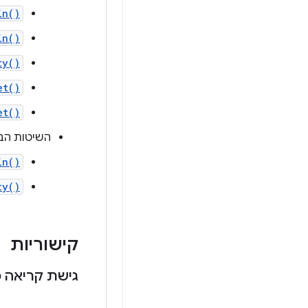
in()
in()
ty()
et()
et()
השיטות הבאות הן פעולות 
in()
ty()
קישוריות
גישת קריאה מו