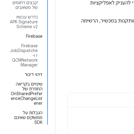
 להעניק לאפליקציות
קבצים דחוסים
של משאבים
נדרש עכשיו
ותקנות במכשיר, הרשימה
APK Signature
Scheme v2
Firebase
‫Firebase
JobDispatche
r ו-
GCMNetwork
Manager
זיהוי דיבור
שינויים בקריאה
החוזרת של
OnSharedPrefer
enceChangeList
ener
הגבלות על
ממשקים שאינם
SDK