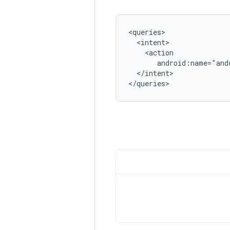
android:name="and
</intent>

</queries>