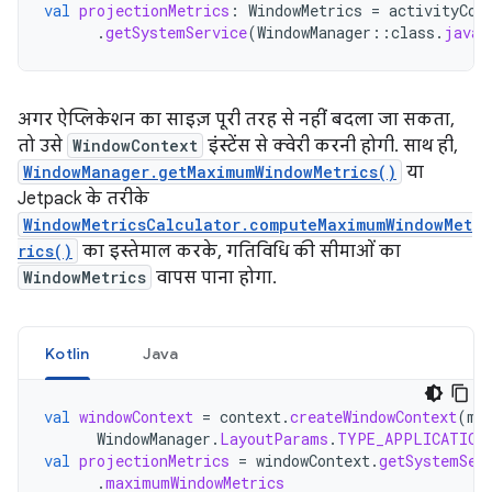
val
projectionMetrics
:
WindowMetrics
=
activityCon
.
getSystemService
(
WindowManager
::
class
.
java
)
अगर ऐप्लिकेशन का साइज़ पूरी तरह से नहीं बदला जा सकता,
तो उसे
WindowContext
इंस्टेंस से क्वेरी करनी होगी. साथ ही,
WindowManager.getMaximumWindowMetrics()
या
Jetpack के तरीके
WindowMetricsCalculator.computeMaximumWindowMet
rics()
का इस्तेमाल करके, गतिविधि की सीमाओं का
WindowMetrics
वापस पाना होगा.
Kotlin
Java
val
windowContext
=
context
.
createWindowContext
(
mC
WindowManager
.
LayoutParams
.
TYPE_APPLICATION
val
projectionMetrics
=
windowContext
.
getSystemSer
.
maximumWindowMetrics