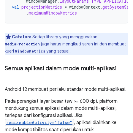
WindowManager
.
LayoutParams
.
TYPE_APPLICATION
val
projectionMetrics
=
windowContext
.
getSystemSer
.
maximumWindowMetrics
Catatan:
Setiap library yang menggunakan
juga harus mengikuti saran ini dan membuat
MediaProjection
kueri
yang sesuai.
WindowMetrics
Semua aplikasi dalam mode multi-aplikasi
Android 12 membuat perilaku standar mode multi-aplikasi.
Pada perangkat layar besar (sw >= 600 dp), platform
mendukung semua aplikasi dalam mode multi-aplikasi,
terlepas dari konfigurasi aplikasi. Jika
resizeableActivity="false"
, aplikasi dialihkan ke
mode kompatibilitas saat diperlukan untuk