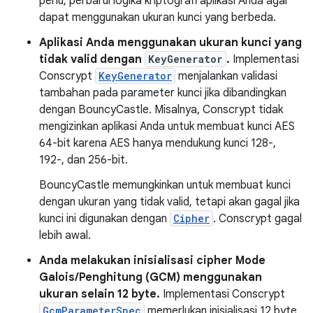
perlu, perbarui logika kriptografi aplikasi Anda agar
dapat menggunakan ukuran kunci yang berbeda.
Aplikasi Anda menggunakan ukuran kunci yang
tidak valid dengan
KeyGenerator
.
Implementasi
Conscrypt
KeyGenerator
menjalankan validasi
tambahan pada parameter kunci jika dibandingkan
dengan BouncyCastle. Misalnya, Conscrypt tidak
mengizinkan aplikasi Anda untuk membuat kunci AES
64-bit karena AES hanya mendukung kunci 128-,
192-, dan 256-bit.
BouncyCastle memungkinkan untuk membuat kunci
dengan ukuran yang tidak valid, tetapi akan gagal jika
kunci ini digunakan dengan
Cipher
. Conscrypt gagal
lebih awal.
Anda melakukan inisialisasi cipher Mode
Galois/Penghitung (GCM) menggunakan
ukuran selain 12 byte.
Implementasi Conscrypt
GcmParameterSpec
memerlukan inisialisasi 12 byte