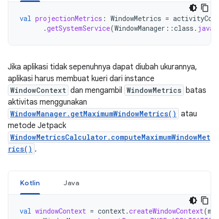
val
projectionMetrics
:
WindowMetrics
=
activityCon
.
getSystemService
(
WindowManager
::
class
.
java
)
Jika aplikasi tidak sepenuhnya dapat diubah ukurannya,
aplikasi harus membuat kueri dari instance
WindowContext
dan mengambil
WindowMetrics
batas
aktivitas menggunakan
WindowManager.getMaximumWindowMetrics()
atau
metode Jetpack
WindowMetricsCalculator.computeMaximumWindowMet
rics()
.
Kotlin
Java
val
windowContext
=
context
.
createWindowContext
(
mC