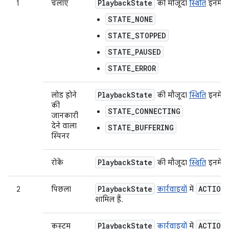
Playback
State
1
चलाएं
की मौजूदा
स्थिति
इनमें 
STATE_NONE
STATE_STOPPED
STATE_PAUSED
STATE_ERROR
Playback
State
लोड होने
की मौजूदा
स्थिति
इनमें 
की
STATE_CONNECTING
जानकारी
देने वाला
STATE_BUFFERING
स्पिनर
Playback
State
रोकें
की मौजूदा
स्थिति
इनमें स
Playback
State
ACTION
2
पिछला
कार्रवाइयों
में
शामिल हैं.
Playback
State
ACTION
कस्टम
कार्रवाइयों
में