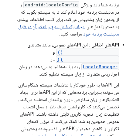
برنامه شما باید ویژگی
android:localeConfig
را
در مانیفست برنامه خود اعلام کند تا به سیستم بگوید که
از چندین زبان پشتیبانی می‌کند. برای کسب اطلاعات بیشتر،
به دستورالعمل‌های
ایجاد یک فایل منبع و اعلام آن در فایل
مانیفست برنامه خود
مراجعه کنید.
APIهای اضافی
: این APIهای عمومی، مانند متدهای
setApplicationLocales()
و
getApplicationLocales()
در
LocaleManager
، به برنامه‌ها اجازه می‌دهند در زمان
اجرا، زبانی متفاوت از زبان سیستم تنظیم کنند.
این APIها به طور خودکار با تنظیمات سیستم همگام‌سازی
می‌شوند؛ بنابراین، برنامه‌هایی که از این APIها برای ایجاد
انتخابگرهای زبان سفارشی درون برنامه‌ای استفاده می‌کنند،
تضمین می‌کنند که کاربرانشان صرف نظر از محل انتخاب
تنظیمات زبان، تجربه کاربری ثابتی داشته باشند. APIهای
عمومی همچنین به شما کمک می‌کنند تا میزان کدهای
تکراری را کاهش دهید، از APKهای تقسیم‌شده پشتیبانی
می‌کنند و
از پشتیبان‌گیری خودکار برای برنامه‌ها
برای