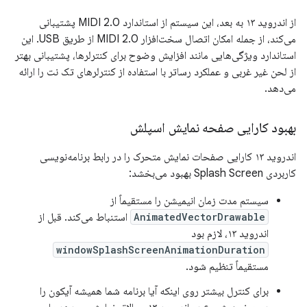
از اندروید ۱۳ به بعد، این سیستم از استاندارد MIDI 2.0 پشتیبانی
می‌کند، از جمله امکان اتصال سخت‌افزار MIDI 2.0 از طریق USB. این
استاندارد ویژگی‌هایی مانند افزایش وضوح برای کنترلرها، پشتیبانی بهتر
از لحن غیر غربی و عملکرد رساتر با استفاده از کنترلرهای تک نت را ارائه
می‌دهد.
بهبود کارایی صفحه نمایش اسپلش
اندروید ۱۳ کارایی صفحات نمایش متحرک را در رابط برنامه‌نویسی
کاربردی Splash Screen بهبود می‌بخشد:
سیستم مدت زمان انیمیشن را مستقیماً از
AnimatedVectorDrawable
استنباط می‌کند. قبل از
اندروید ۱۳، لازم بود
windowSplashScreenAnimationDuration
مستقیماً تنظیم شود.
برای کنترل بیشتر روی اینکه آیا برنامه شما همیشه آیکون را