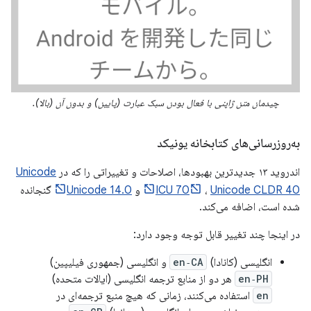
چیدمان متن ژاپنی با فعال بودن سبک عبارت (پایین) و بدون آن (بالا).
به‌روزرسانی‌های کتابخانه یونیکد
اندروید ۱۳ جدیدترین بهبودها، اصلاحات و تغییراتی را که در
Unicode
Unicode CLDR 40
،
ICU 70
و
Unicode 14.0
گنجانده
شده است، اضافه می‌کند.
در اینجا چند تغییر قابل توجه وجود دارد:
انگلیسی (کانادا)
en‑CA
و انگلیسی (جمهوری فیلیپین)
en‑PH
هر دو از منابع ترجمه انگلیسی (ایالات متحده)
en
استفاده می‌کنند، زمانی که هیچ منبع ترجمه‌ای در