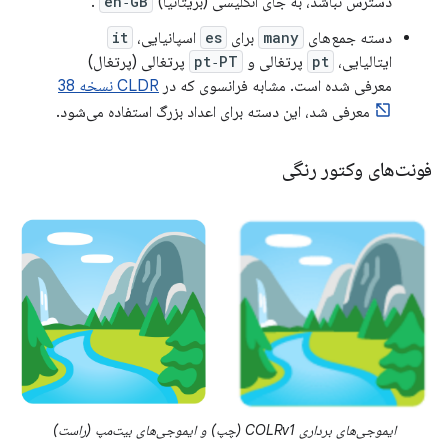
دسترس نباشد، به جای انگلیسی (بریتانیا)
en‑GB
.
دسته جمع‌های
many
برای
es
اسپانیایی،
it
ایتالیایی،
pt
پرتغالی و
pt‑PT
پرتغالی (پرتغال)
معرفی شده است. مشابه فرانسوی که در
CLDR نسخه 38
معرفی شد، این دسته برای اعداد بزرگ استفاده می‌شود.
فونت‌های وکتور رنگی
ایموجی‌های برداری COLRv1 (چپ) و ایموجی‌های بیت‌مپ (راست)