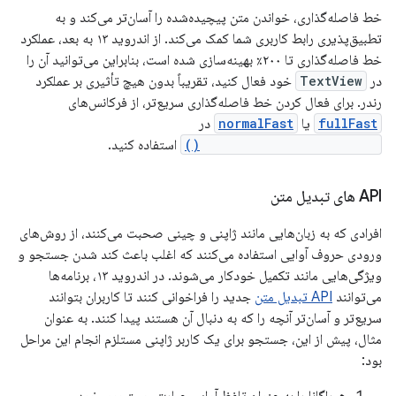
خط فاصله‌گذاری، خواندن متن پیچیده‌شده را آسان‌تر می‌کند و به
تطبیق‌پذیری رابط کاربری شما کمک می‌کند. از اندروید ۱۳ به بعد، عملکرد
خط فاصله‌گذاری تا ۲۰۰٪ بهینه‌سازی شده است، بنابراین می‌توانید آن را
در
TextView
خود فعال کنید، تقریباً بدون هیچ تأثیری بر عملکرد
رندر. برای فعال کردن خط فاصله‌گذاری سریع‌تر، از فرکانس‌های
fullFast
یا
normalFast
در
setHyphenationFrequency()
استفاده کنید.
API های تبدیل متن
افرادی که به زبان‌هایی مانند ژاپنی و چینی صحبت می‌کنند، از روش‌های
ورودی حروف آوایی استفاده می‌کنند که اغلب باعث کند شدن جستجو و
ویژگی‌هایی مانند تکمیل خودکار می‌شوند. در اندروید ۱۳، برنامه‌ها
می‌توانند
API تبدیل متن
جدید را فراخوانی کنند تا کاربران بتوانند
سریع‌تر و آسان‌تر آنچه را که به دنبال آن هستند پیدا کنند. به عنوان
مثال، پیش از این، جستجو برای یک کاربر ژاپنی مستلزم انجام این مراحل
بود:
هیراگانا را به عنوان تلفظ آوایی عبارت جستجوی خود