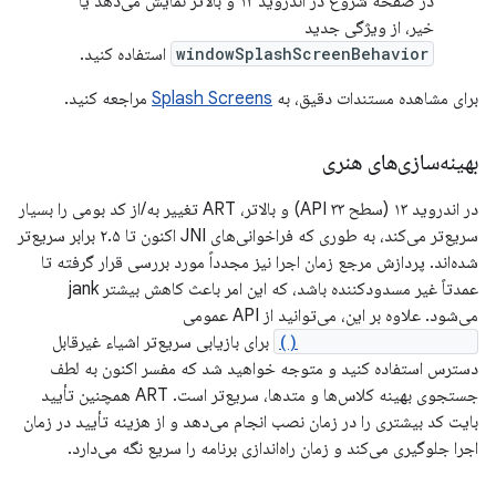
در صفحه شروع در اندروید ۱۳ و بالاتر نمایش می‌دهد یا
خیر، از ویژگی جدید
windowSplashScreenBehavior
استفاده کنید.
برای مشاهده مستندات دقیق، به
Splash Screens
مراجعه کنید.
بهینه‌سازی‌های هنری
در اندروید ۱۳ (سطح API ۳۳) و بالاتر، ART تغییر به/از کد بومی را بسیار
سریع‌تر می‌کند، به طوری که فراخوانی‌های JNI اکنون تا ۲.۵ برابر سریع‌تر
شده‌اند. پردازش مرجع زمان اجرا نیز مجدداً مورد بررسی قرار گرفته تا
عمدتاً غیر مسدودکننده باشد، که این امر باعث کاهش بیشتر jank
می‌شود. علاوه بر این، می‌توانید از API عمومی
Reference.refersTo()
برای بازیابی سریع‌تر اشیاء غیرقابل
دسترس استفاده کنید و متوجه خواهید شد که مفسر اکنون به لطف
جستجوی بهینه کلاس‌ها و متدها، سریع‌تر است. ART همچنین تأیید
بایت کد بیشتری را در زمان نصب انجام می‌دهد و از هزینه تأیید در زمان
اجرا جلوگیری می‌کند و زمان راه‌اندازی برنامه را سریع نگه می‌دارد.