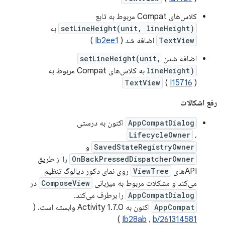
کلاس‌های Compat مربوط به تابع
setLineHeight(unit, lineHeight)
به
TextView
اضافه شد (
Ib2ee1
)
اضافه شدن
setLineHeight(unit,
lineHeight)
به کلاس‌های Compat مربوط به
TextView
(
I15716
)
رفع اشکالات
AppCompatDialog
اکنون به درستی
LifecycleOwner
،
SavedStateRegistryOwner
و
OnBackPressedDispatcherOwner
را از طریق
APIهای
ViewTree
روی نمای دکور دیالوگ تنظیم
می‌کند و مشکلات مربوط به میزبانی
ComposeView
در
AppCompatDialog
را برطرف می‌کند.
AppCompat
اکنون به Activity 1.7.0 وابسته است. (
)
Ib28ab
،
b/261314581