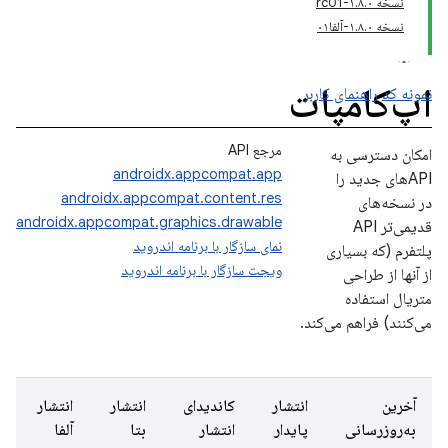
نسخه ۱.۸.۰-rc01
نسخه ۱.۸.۰-آلفا۰۱
اپ‌کامپات
نمونه کد
راهنمای کاربر
مرجع API
امکان دسترسی به
androidx.appcompat.app
APIهای جدید را
androidx.appcompat.content.res
در نسخه‌های
androidx.appcompat.graphics.drawable
قدیمی‌تر API
نمای سازگار با برنامه اندروید
پلتفرم (که بسیاری
ویجت سازگار با برنامه اندروید
از آنها از طراحی
متریال استفاده
می‌کنند) فراهم می‌کند.
آخرین
انتشار
کاندیدای
انتشار
انتشار
به‌روزرسانی
پایدار
انتشار
بتا
آلفا