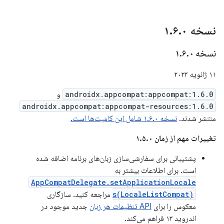
نسخه ۱
۰
.
۶
.
نسخه ۱
۰
.
۶
.
۱۱ ژانویه ۲۰۲۳
androidx.appcompat:appcompat:1.6.0
و
androidx.appcompat:appcompat-resources:1.6.0
منتشر شدند.
نسخه ۱.۶.۰ شامل این کامیت‌ها است.
تغییرات مهم از زمان ۱.۵.۰
پشتیبانی برای سفارشی‌سازی زبان‌های برنامه اضافه شده
است. برای اطلاعات بیشتر به
AppCompatDelegate.setApplicationLocale
s(LocaleListCompat)
مراجعه کنید. سازگاری
معکوس را برای
API تنظیمات هر زبان
جدید موجود در
اندروید ۱۳ فراهم می‌کند.