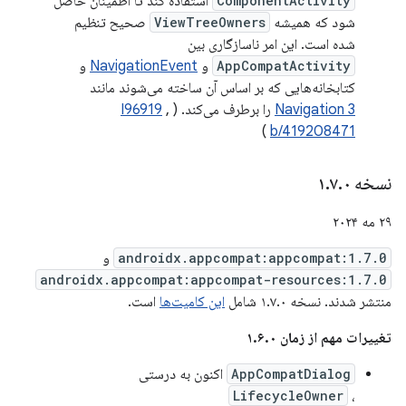
ComponentActivity
استفاده کند تا اطمینان حاصل
شود که همیشه
ViewTreeOwners
صحیح تنظیم
شده است. این امر ناسازگاری بین
AppCompatActivity
و
NavigationEvent
و
کتابخانه‌هایی که بر اساس آن ساخته می‌شوند مانند
Navigation 3
را برطرف می‌کند. (
,
I96919
)
b/419208471
نسخه ۱
۰
.
۷
.
۲۹ مه ۲۰۲۴
androidx.appcompat:appcompat:1.7.0
و
androidx.appcompat:appcompat-resources:1.7.0
منتشر شدند. نسخه ۱.۷.۰ شامل
این کامیت‌ها
است.
تغییرات مهم از زمان ۱.۶.۰
AppCompatDialog
اکنون به درستی
LifecycleOwner
،