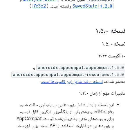
1.2.0
SavedState
وابسته است. (
I7e3e2
)
نسخه ۱
۰
.
۵
.
نسخه ۱
۰
.
۵
.
۱۰ آگوست ۲۰۲۲
androidx.appcompat:appcompat:1.5.0
و
androidx.appcompat:appcompat-resources:1.5.0
منتشر شدند.
نسخه ۱.۵.۰ شامل این کامیت‌ها است.
تغییرات مهم از زمان ۱.۴.۰
این نسخه پایدار شامل بهبودهایی در پایداری حالت شب،
رفع اشکالات و پشتیبانی از رنگ‌آمیزی ترکیبی قابل ترسیم
برای ویجت‌های متنی پشتیبانی‌شده توسط AppCompat
و بهبودهایی در قابلیت استفاده از API است. برای فهرست