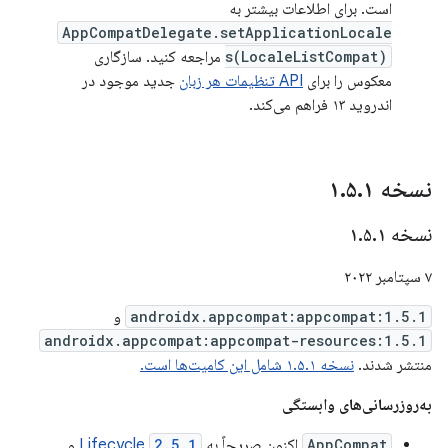
است. برای اطلاعات بیشتر به
AppCompatDelegate.setApplicationLocale
s(LocaleListCompat)
مراجعه کنید. سازگاری
معکوس را برای
API تنظیمات هر زبان
جدید موجود در
اندروید ۱۳ فراهم می‌کند.
نسخه ۱
۱
.
۵
.
نسخه ۱
۱
.
۵
.
۷ سپتامبر ۲۰۲۲
androidx.appcompat:appcompat:1.5.1
و
androidx.appcompat:appcompat-resources:1.5.1
منتشر شدند.
نسخه ۱.۵.۱ شامل این کامیت‌ها است.
به‌روزرسانی‌های وابستگی
AppCompat
اکنون صریحاً به
2.5.1
Lifecycle
و