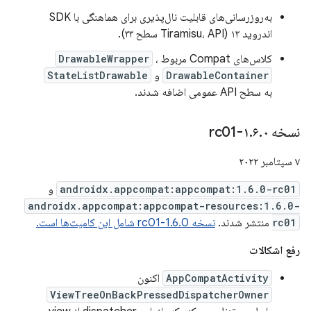
به‌روزرسانی‌های قابلیت نال‌پذیری برای هماهنگی با SDK
اندروید ۱۳ (Tiramisu، API سطح ۳۳).
کلاس‌های Compat مربوط
،
DrawableWrapper
DrawableContainer
و
StateListDrawable
به سطح API عمومی اضافه شدند.
نسخه ۱
۰-rc01
.
۶
.
۷ سپتامبر ۲۰۲۲
androidx.appcompat:appcompat:1.6.0-rc01
و
androidx.appcompat:appcompat-resources:1.6.0-
rc01
منتشر شدند.
نسخه 1.6.0-rc01 شامل این کامیت‌ها است.
رفع اشکالات
AppCompatActivity
اکنون
ViewTreeOnBackPressedDispatcherOwner