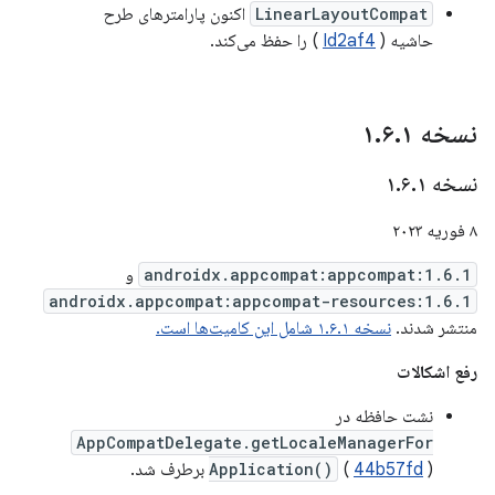
LinearLayoutCompat
اکنون پارامترهای طرح
حاشیه (
Id2af4
) را حفظ می‌کند.
نسخه ۱
۱
.
۶
.
نسخه ۱
۱
.
۶
.
۸ فوریه ۲۰۲۳
androidx.appcompat:appcompat:1.6.1
و
androidx.appcompat:appcompat-resources:1.6.1
منتشر شدند.
نسخه ۱.۶.۱ شامل این کامیت‌ها است.
رفع اشکالات
نشت حافظه در
AppCompatDelegate.getLocaleManagerFor
) برطرف شد.
44b57fd
(
Application()