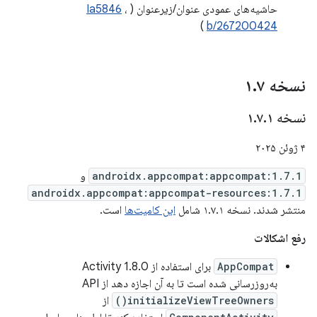
حاشیه‌های عمودی عنوان/زیرعنوان (
،
Ia5846
)
b/267200424
نسخه ۱
۷
.
نسخه ۱
۱
.
۷
.
۴ ژوئن ۲۰۲۵
androidx.appcompat:appcompat:1.7.1
و
androidx.appcompat:appcompat-resources:1.7.1
منتشر شدند. نسخه ۱.۷.۱ شامل
این کامیت‌ها
است.
رفع اشکالات
AppCompat
برای استفاده از Activity 1.8.0
به‌روزرسانی شده است تا به آن اجازه دهد از API
initializeViewTreeOwners()
از