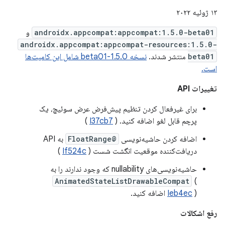
۱۳ ژوئیه ۲۰۲۲
androidx.appcompat:appcompat:1.5.0-beta01
و
androidx.appcompat:appcompat-resources:1.5.0-
beta01
منتشر شدند.
نسخه 1.5.0-beta01 شامل این کامیت‌ها
است.
تغییرات API
برای غیرفعال کردن تنظیم پیش‌فرض عرض سوئیچ، یک
پرچم قابل لغو اضافه کنید. (
I37cb7
)
اضافه کردن حاشیه‌نویسی
@FloatRange
به API
دریافت‌کننده موقعیت انگشت شست (
If524c
)
حاشیه‌نویسی‌های nullability که وجود ندارند را به
AnimatedStateListDrawableCompat
(
) اضافه کنید.
Ieb4ec
رفع اشکالات