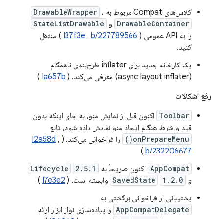
کلاس‌های Compat مربوط به
،
DrawableWrapper
DrawableContainer
و
StateListDrawable
را به API عمومی (
b/227789566
،
I37f3e
) منتقل
کنید.
یک کارخانه جدید برای inflater طرح‌بندی ناهمگام
(async layout inflater) معرفی می‌کند. (
Ia657b
)
رفع اشکالات
Toolbar
اکنون قبل از نمایش منو، به جای اینکه بدون
قید و شرط هنگام ایجاد منو نمایش داده شود، تابع
onPrepareMenu()
را فراخوانی می‌کند. (
,
I2a58d
)
b/232206677
AppCompat
اکنون صریحاً به
2.5.1
Lifecycle
و
1.2.0
SavedState
وابسته است. (
I7e3e2
)
پشتیبانی از فراخوانی برگشتی به
AppCompatDelegate
و پیاده‌سازی نوار ابزار ارائه