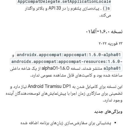
AppCompatDelegate.setApplicationLocale
s()
. پیاده‌سازی پلتفرم را در API 33 و بالاتر واگذار
می‌کند.
نسخه ۱
۰-آلفا۰۱
.
۶
.
۲۳ فوریه ۲۰۲۲
androidx.appcompat:appcompat:1.6.0-alpha01
و
androidx.appcompat:appcompat-resources:1.6.0-
alpha01
منتشر شدند. نسخه 1.6.0-alpha01 از یک شاخه داخلی
ساخته شده بود و کامیت‌های قابل مشاهده عمومی ندارد.
این نسخه برای کامپایل شدن به Android Tiramisu DP1 نیاز دارد و
تضمینی برای سازگاری زمان اجرا با پیش‌نمایش‌های توسعه‌دهندگان آینده
وجود ندارد.
ویژگی‌های جدید
پشتیبانی برای سفارشی‌سازی زبان‌های برنامه اضافه شده