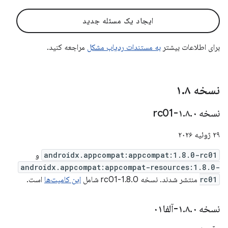
ایجاد یک مسئله جدید
برای اطلاعات بیشتر
به مستندات ردیاب مشکل
مراجعه کنید.
نسخه ۱
۸
.
نسخه ۱
۰-rc01
.
۸
.
۲۹ ژوئیه ۲۰۲۶
androidx.appcompat:appcompat:1.8.0-rc01
و
androidx.appcompat:appcompat-resources:1.8.0-
rc01
منتشر شدند. نسخه 1.8.0-rc01 شامل
این کامیت‌ها
است.
نسخه ۱
۰-آلفا۰۱
.
۸
.