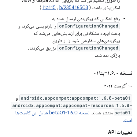
را طوری تنظیم می‌کند که بازیابی dispatcher از view
امکان‌پذیر باشد. (
b/235416503
,
I1a115
)
رفع اشکالی که پیکربندی ارسال شده به
onConfigurationChanged
را بازنویسی می‌کرد، و
باعث ایجاد مشکلاتی برای آزمایش‌هایی می‌شد که
پیکربندی‌های سفارشی خود را از طریق
onConfigurationChanged
تزریق می‌کردند،
بازگردانده شد.
نسخه ۱
۰-بتا۰۱
.
۶
.
۱۰ آگوست ۲۰۲۲
androidx.appcompat:appcompat:1.6.0-beta01
و
androidx.appcompat:appcompat-resources:1.6.0-
beta01
منتشر شدند.
نسخه 1.6.0-beta01 شامل این کامیت‌ها
است.
تغییرات API