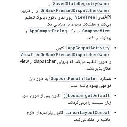
SavedStateRegistryOwner
و
OnBackPressedDispatcherOwner
را از طریق
APIهای
ViewTree
روی نمای دکور دیالوگ تنظیم
می‌کند و مشکلات مربوط به میزبانی یک
ComposeView
در یک
AppCompatDialog
را
برطرف می‌کند.
AppCompatActivity
اکنون
ViewTreeOnBackPressedDispatcherOwner
را طوری تنظیم می‌کند که بازیابی dispatcher از view
امکان‌پذیر باشد.
عملکرد
SupportMenuInflater
به طور قابل
توجهی بهبود یافته است.
Locale.getDefault()
اکنون پس از شروع سرد،
زبان سیستم را برمی‌گرداند.
LinearLayoutCompat
اکنون پارامترهای طرح
حاشیه را حفظ می‌کند.