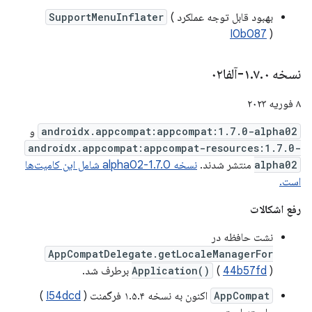
بهبود قابل توجه عملکرد
(
SupportMenuInflater
I0b087
)
نسخه ۱
۰-آلفا۰۲
.
۷
.
۸ فوریه ۲۰۲۳
androidx.appcompat:appcompat:1.7.0-alpha02
و
androidx.appcompat:appcompat-resources:1.7.0-
alpha02
منتشر شدند.
نسخه 1.7.0-alpha02 شامل این کامیت‌ها
است.
رفع اشکالات
نشت حافظه در
AppCompatDelegate.getLocaleManagerFor
) برطرف شد.
44b57fd
(
Application()
AppCompat
اکنون به نسخه ۱.۵.۴ فرگمنت (
I54dcd
)