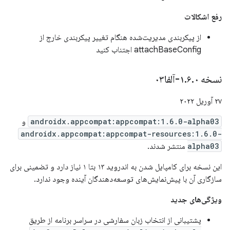
رفع اشکالات
از پیکربندی مدیریت‌شده هنگام تغییر پیکربندی خارج از
attachBaseConfig اجتناب کنید
نسخه ۱
۰-آلفا۰۳
.
۶
.
۲۷ آوریل ۲۰۲۲
androidx.appcompat:appcompat:1.6.0-alpha03
و
androidx.appcompat:appcompat-resources:1.6.0-
alpha03
منتشر شدند.
این نسخه برای کامپایل شدن به اندروید ۱۳ بتا ۱ نیاز دارد و تضمینی برای
سازگاری آن با پیش‌نمایش‌های توسعه‌دهندگان آینده وجود ندارد.
ویژگی‌های جدید
پشتیبانی از انتخاب زبان سفارشی در سراسر برنامه از طریق