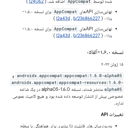
شده توسط
AppCompat
اضافه شد. (
I24062
)
نهایی‌سازی APIهای
AppCompat
برای نسخه ۱.۵.۰-
بتا۰۱ (
b/236866227
،
I2a43d
)
نهایی‌سازی APIهای
AppCompat
برای نسخه ۱.۵.۰-
بتا۰۱ (
b/236866227
،
I2a43d
)
نسخه ۱
۰-آلفا۰۵
.
۶
.
۱۵ ژوئن ۲۰۲۲
androidx.appcompat:appcompat:1.6.0-alpha05
و
androidx.appcompat:appcompat-resources:1.6.0-
alpha05
منتشر شدند. نسخه 1.6.0-alpha05 در یک شاخه
خصوصی پیش از انتشار توسعه داده شده بود و هیچ کامیت عمومی
ندارد.
تغییرات API
به‌روزرسانی‌های قابلیت نال‌پذیری برای هماهنگی با سطح