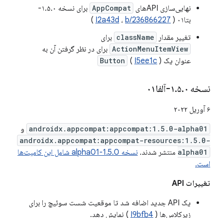
نهایی‌سازی APIهای
AppCompat
برای نسخه ۱.۵.۰-
بتا۰۱ (
b/236866227
،
I2a43d
)
تغییر مقدار
className
برای
ActionMenuItemView
برای در نظر گرفتن آن به
عنوان یک
)
I5ee1c
(
Button
نسخه ۱
۰-آلفا۰۱
.
۵
.
۶ آوریل ۲۰۲۲
androidx.appcompat:appcompat:1.5.0-alpha01
و
androidx.appcompat:appcompat-resources:1.5.0-
alpha01
منتشر شدند.
نسخه 1.5.0-alpha01 شامل این کامیت‌ها
است.
تغییرات API
یک API جدید اضافه شد تا موقعیت شست سوئیچ را برای
زیرکلاس‌ها (
I9bfb4
) نمایش دهد.