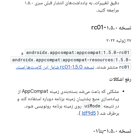
دقیق تغییرات، به یادداشت‌های انتشار قبلی سری ۱.۵.۰
مراجعه کنید.
نسخه ۱
۰-rc01
.
۵
.
۲۷ ژوئیه ۲۰۲۲
androidx.appcompat:appcompat:1.5.0-rc01
و
androidx.appcompat:appcompat-resources:1.5.0-
rc01
منتشر شدند.
نسخه 1.5.0-rc01 شامل این کامیت‌ها است.
رفع اشکالات
مشکلی که باعث می‌شد بسته‌بندی زمینه AppCompat از
پیاده‌سازی منبع پشتیبان زمینه برنامه دوباره استفاده کند و
در نتیجه
uiMode
روی زمینه برنامه رونویسی شود،
برطرف شد (
Idf9d5
).
نسخه ۱
۰-بتا۰۱
.
۵
.