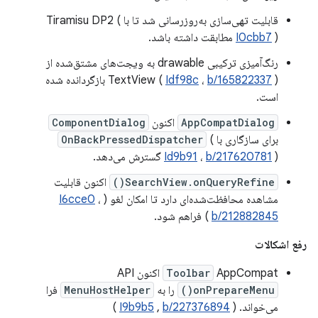
قابلیت تهی‌سازی به‌روزرسانی شد تا با Tiramisu DP2 (
) مطابقت داشته باشد.
I0cbb7
رنگ‌آمیزی ترکیبی drawable به ویجت‌های مشتق‌شده از
b/165822337
،
Idf98c
TextView (
) بازگردانده شده
است.
AppCompatDialog
اکنون
ComponentDialog
برای سازگاری با
(
OnBackPressedDispatcher
) گسترش می‌دهد.
b/217620781
،
Id9b91
SearchView.onQueryRefine()
اکنون قابلیت
مشاهده محافظت‌شده‌ای دارد تا امکان لغو (
،
I6cce0
b/212882845
) فراهم شود.
رفع اشکالات
AppCompat اکنون API
Toolbar
onPrepareMenu()
را به
MenuHostHelper
فرا
می‌خواند. (
b/227376894
,
I9b9b5
)