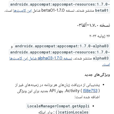
androidx.appcompat:appcompat-resources:1.7.0-
beta01
منتشر شدند. نسخه 1.7.0-beta01 شامل
این کامیت‌ها
است.
نسخه ۱
۰-آلفا۰۳
.
۷
.
۲۶ ژوئیه ۲۰۲۳
androidx.appcompat:appcompat:1.7.0-alpha03
و
androidx.appcompat:appcompat-resources:1.7.0-
alpha03
منتشر شدند.
نسخه 1.7.0-alpha03 شامل این کامیت‌ها
است.
ویژگی‌های جدید
پشتیبانی از دریافت زبان‌های هر برنامه در زمینه‌های غیر از
I58e753
Activity (
). چهار API جدید برای این ویژگی
اضافه شده است:
LocaleManagerCompat.getAppli
cationLocales()
: برای اینکه