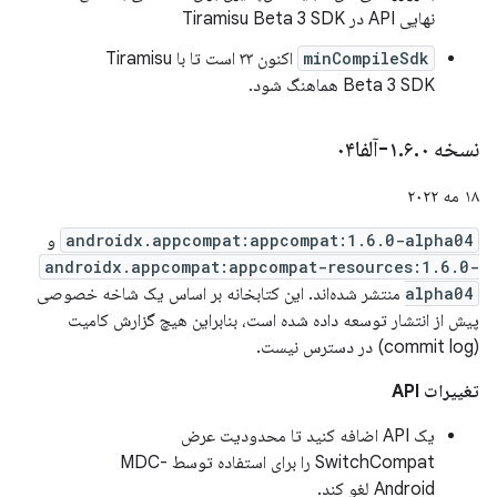
نهایی API در Tiramisu Beta 3 SDK
minCompileSdk
اکنون ۳۳ است تا با Tiramisu
Beta 3 SDK هماهنگ شود.
نسخه ۱
۰-آلفا۰۴
.
۶
.
۱۸ مه ۲۰۲۲
androidx.appcompat:appcompat:1.6.0-alpha04
و
androidx.appcompat:appcompat-resources:1.6.0-
alpha04
منتشر شده‌اند. این کتابخانه بر اساس یک شاخه خصوصی
پیش از انتشار توسعه داده شده است، بنابراین هیچ گزارش کامیت
(commit log) در دسترس نیست.
تغییرات API
یک API اضافه کنید تا محدودیت عرض
SwitchCompat را برای استفاده توسط MDC-
Android لغو کند.