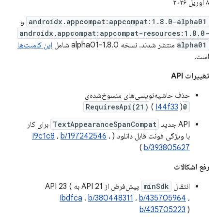
۸ آوریل ۲۰۲۶
androidx.appcompat:appcompat:1.8.0-alpha01
و
androidx.appcompat:appcompat-resources:1.8.0-
alpha01
منتشر شدند. نسخه 1.8.0-alpha01 شامل
این کامیت‌ها
است.
تغییرات API
حذف حاشیه‌نویسی‌های منسوخ‌شده‌ی
(
I44f33
)
@RequiresApi(21)
API جدید
TextAppearanceSpanCompat
برای کار
با ویژگی فونت قابل دانلود (
،
b/197242546
،
I9c1c8
)
b/393805627
رفع اشکالات
انتقال
minSdk
پیش‌فرض از API 21 به API 23 (
Ibdfca
،
b/380448311
،
b/435705964
،
b/435705223
)