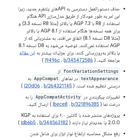
حذف دستورالعمل دسترسی به APIهای پلتفرم جدید، زیرا
این امر به طور خودکار از طریق مدل‌سازی API هنگام
استفاده از R8 با AGP 7.3 یا بالاتر (مثلاً R8 نسخه 3.3) و
برای همه نسخه‌ها هنگام استفاده از AGP 8.1 یا بالاتر
(مثلاً D8 نسخه 8.1) اتفاق می‌افتد. به مشتریانی که از
AGP استفاده نمی‌کنند، توصیه می‌شود به D8 نسخه 8.1
یا بالاتر به‌روزرسانی کنند. برای جزئیات بیشتر به
این مقاله
مراجعه کنید. (
b/345472586
،
I9496c
)
fontVariationSettings
از
textAppearance
در نماهای
AppCompat
به
درستی تنظیم شده است. (
b/264321145
،
I20d06
)
تغییرات پیکربندی در
AppCompatActivity
را به
درخت نما (
b/321896385
،
Ibece8
) ارسال کنید.
پروژه‌های منتشر شده با کاتلین ۲.۰ برای استفاده به KGP
2.0.0 یا جدیدتر نیاز دارند (
b/344563182
،
Idb6b5
)
رفع مشکل محاسبه ارتفاع نوار ابزار برای شامل شدن