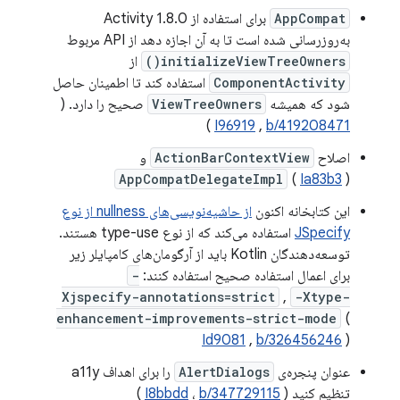
AppCompat
برای استفاده از Activity 1.8.0
به‌روزرسانی شده است تا به آن اجازه دهد از API مربوط
initializeViewTreeOwners()
از
ComponentActivity
استفاده کند تا اطمینان حاصل
شود که همیشه
ViewTreeOwners
صحیح را دارد. (
)
I96919
,
b/419208471
اصلاح
ActionBarContextView
و
AppCompatDelegateImpl
(
Ia83b3
)
این کتابخانه اکنون
از حاشیه‌نویسی‌های nullness از نوع
JSpecify
استفاده می‌کند که از نوع type-use هستند.
توسعه‌دهندگان Kotlin باید از آرگومان‌های کامپایلر زیر
برای اعمال استفاده صحیح استفاده کنند:
-
Xjspecify-annotations=strict
,
-Xtype-
enhancement-improvements-strict-mode
(
Id9081
,
b/326456246
)
عنوان پنجره‌ی
AlertDialogs
را برای اهداف a11y
تنظیم کنید (
b/347729115
،
I8bbdd
)