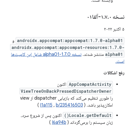
وابسته است.
نسخه ۱
۰-آلفا۰۱
.
۷
.
۵ اکتبر ۲۰۲۲
androidx.appcompat:appcompat:1.7.0-alpha01
و
androidx.appcompat:appcompat-resources:1.7.0-
alpha01
منتشر شدند.
نسخه 1.7.0-alpha01 شامل این کامیت‌ها
است.
رفع اشکالات
AppCompatActivity
اکنون
ViewTreeOnBackPressedDispatcherOwner
را طوری تنظیم می‌کند که بازیابی dispatcher از view
امکان‌پذیر باشد. (
b/235416503
,
I1a115
)
Locale.getDefault()
اکنون پس از شروع سرد،
زبان سیستم را برمی‌گرداند (
I6a94b
)