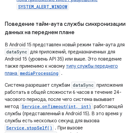
SYSTEM_ALERT_WINDOW
Поведение тайм-аута службы синхронизации
данных на переднем плане
В Android 15 представлен новый режим тайм-аута для
dataSync
для приложений, предназначенных для
Android 15 (уровень API 35) или выше. Это поведение
также применимо к новому
типу службы переднего
плана
mediaProcessing
.
Система разрешает службам
dataSync
приложения
работать в общей сложности 6 часов в течение 24-
часового периода, после чего система вызывает
метод
Service.onTimeout(int, int)
работающей
службы (представленный в Android 15). В это время у
службы есть несколько секунд для вызова
Service.stopSelf()
. При вызове