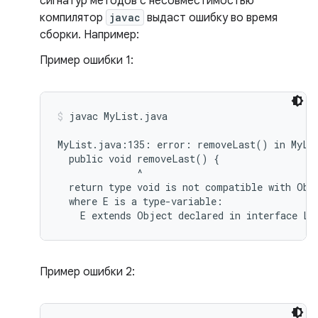
сигнатур методов с несовместимостью
компилятор
javac
выдаст ошибку во время
сборки. Например:
Пример ошибки 1:
javac MyList.java
MyList.java:135: error: removeLast() in MyLis
  public void removeLast() {

              ^

  return type void is not compatible with Obje
  where E is a type-variable:

Пример ошибки 2: