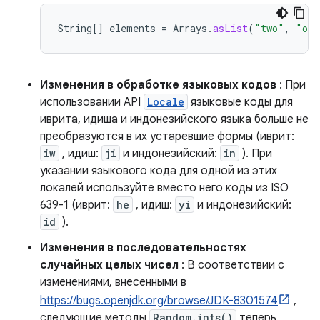
String
[]
elements
=
Arrays
.
asList
(
"two"
,
"one
Изменения в обработке языковых кодов
: При
использовании API
Locale
языковые коды для
иврита, идиша и индонезийского языка больше не
преобразуются в их устаревшие формы (иврит:
iw
, идиш:
ji
и индонезийский:
in
). При
указании языкового кода для одной из этих
локалей используйте вместо него коды из ISO
639-1 (иврит:
he
, идиш:
yi
и индонезийский:
id
).
Изменения в последовательностях
случайных целых чисел
: В соответствии с
изменениями, внесенными в
https://bugs.openjdk.org/browse/JDK-8301574
,
следующие методы
Random.ints()
теперь