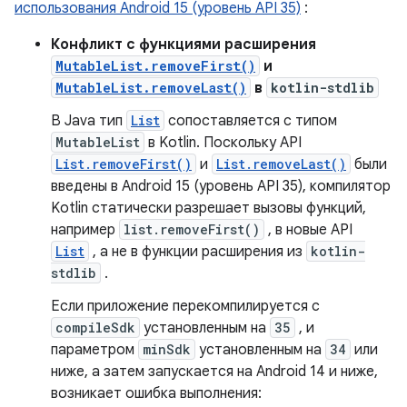
использования Android 15 (уровень API 35)
:
Конфликт с функциями расширения
MutableList.removeFirst()
и
MutableList.removeLast()
в
kotlin-stdlib
В Java тип
List
сопоставляется с типом
MutableList
в Kotlin. Поскольку API
List.removeFirst()
и
List.removeLast()
были
введены в Android 15 (уровень API 35), компилятор
Kotlin статически разрешает вызовы функций,
например
list.removeFirst()
, в новые API
List
, а не в функции расширения из
kotlin-
stdlib
.
Если приложение перекомпилируется с
compileSdk
установленным на
35
, и
параметром
minSdk
установленным на
34
или
ниже, а затем запускается на Android 14 и ниже,
возникает ошибка выполнения: