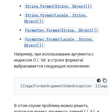
String.format(String, Object[])
String.format(Locale, String,
Object[])
Formatter.format(String, Object[])
Formatter.format(Locale, String,
Object[])
Например, при использовании аргумента с
индексом 0 (
%0
в строке формата)
выбрасывается следующее исключение:
В этом случае проблему можно решить,
используя индекс аргумента, равный 1 (
%1
в