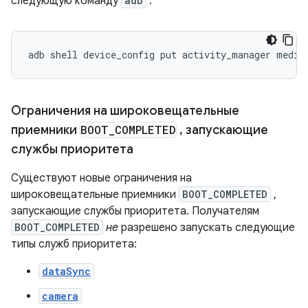
следующую команду
adb
:
adb
shell
device_config
put
activity_manager
media
Ограничения на широковещательные
приемники
BOOT
_
COMPLETED
,
запускающие
службы приоритета
Существуют новые ограничения на
широковещательные приемники
BOOT_COMPLETED
,
запускающие службы приоритета. Получателям
BOOT_COMPLETED
не
разрешено запускать следующие
типы служб приоритета:
dataSync
camera