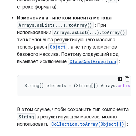
строке формата).
Изменения в типе компонента метода
Arrays.asList(...).toArray()
: При
использовании
Arrays.asList(...).toArray()
тип компонента результирующего массива
теперь равен
Object
, а не типу элементов
базового массива. Поэтому следующий код
вызывает исключение
ClassCastException
:
String
[]
elements
=
(
String
[]
)
Arrays
.
asList
(
В этом случае, чтобы сохранить тип компонента
String
в результирующем массиве, можно
использовать
Collection.toArray(Object[])
: