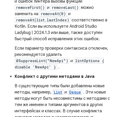
и ошибок линтера вызовы функций
removeFirst()
и
removeLast()
можно
заменить на
removeAt(0)
и
removeAt(list.lastIndex)
соответственно в
Kotlin. Если вы используете Android Studio
Ladybug | 2024.1.3 или выше, также доступен
быстрый способ исправления этих ошибок.
Если параметр проверки синтаксиса отключен,
рекомендуется удалить
@SuppressLint("NewApi")
и
lintOptions {
disable 'NewApi' }
.
Конфликт с другими методами в Java
В существующие типы были добавлены новые
методы, например,
List
и
Deque
. Эти новые
методы могут быть несовместимы с методами с
тем же именем и типами аргументов в других
интерфейсах и классах. В случае конфликта