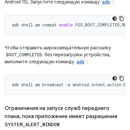
Android 15). Запустите следующую команду
adb
:
adb
shell
am
compat
enable
FGS_BOOT_COMPLETED_RES
Чтобы отправить широковещательную рассылку
BOOT_COMPLETED
без перезагрузки устройства,
выполните следующую команду
adb
:
adb
shell
am
broadcast
-a
android.intent.action.BO
Ограничения на запуск служб переднего
плана
,
пока приложение имеет разрешение
SYSTEM
_
ALERT
_
WINDOW