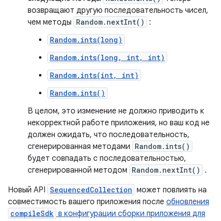
возвращают другую последовательность чисел,
чем методы
Random.nextInt()
:
Random.ints(long)
Random.ints(long, int, int)
Random.ints(int, int)
Random.ints()
В целом, это изменение не должно приводить к
некорректной работе приложения, но ваш код не
должен ожидать, что последовательность,
сгенерированная методами
Random.ints()
будет совпадать с последовательностью,
сгенерированной методом
Random.nextInt()
.
Новый API
SequencedCollection
может повлиять на
совместимость вашего приложения после
обновления
compileSdk
в конфигурации сборки приложения для