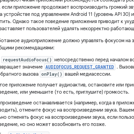
 разработчикам приложений рекомендуется соблюдать ре
 если приложение продолжает воспроизводить громкий зв
 устройстве под управлением Android 11 (уровень API 30) 
тить. Однако такое поведение приложения приводит к уху
 заставляет пользователей удалять некорректно работаю
отанное аудиоприложение должно управлять фокусом на з
бщими рекомендациями:
е
requestAudioFocus()
непосредственно перед началом во
озвращает значение
AUDIOFOCUS_REQUEST_GRANTED
. Вызо
обратного вызова
onPlay()
вашей медиасессии.
угое приложение получает аудиоактив, остановите или пр
едение, или уменьшите (то есть, приглушите) громкость.
произведение останавливается (например, когда в прилож
водить), отмените фокус на воспроизведении звука. Ваше
ьно отменять фокус на воспроизведении звука, если польз
ведение, но оно может возобновить его позже.