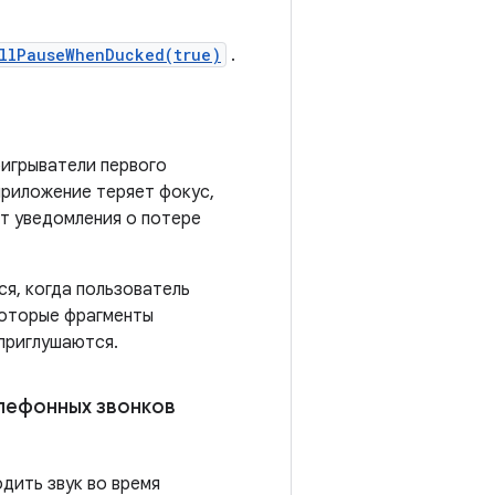
illPauseWhenDucked(true)
.
оигрыватели первого
приложение теряет фокус,
ет уведомления о потере
ся, когда пользователь
которые фрагменты
 приглушаются.
лефонных звонков
дить звук во время