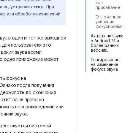
кое
, установив
. При
ocus
true
приседание
оса или обработки изменений
Отложенное
усиление
фокусировки
Акцент на звуке
вук в один и тот же выходной
в Android 7.1 и
, для пользователя это
более ранних
версиях.
дения звука всеми
ко одно приложение может
Реагирование
на изменение
фокуса звука
ть фокус на
 Однако после получения
удерживать до окончания
атит ваше право на
новить воспроизведение или
очник звука.
уществляется системой.