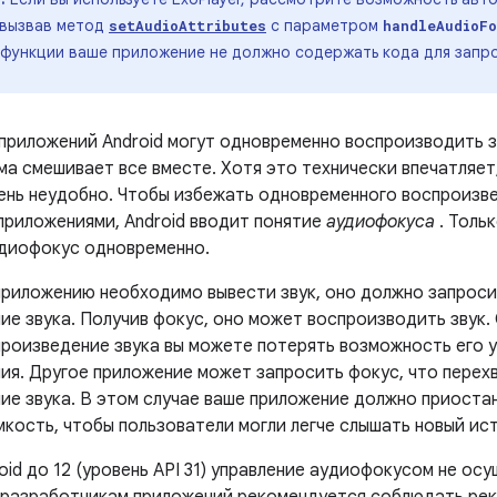
 вызвав метод
с параметром
setAudioAttributes
handleAudioF
 функции ваше приложение не должно содержать кода для запр
 приложений Android могут одновременно воспроизводить з
ма смешивает все вместе. Хотя это технически впечатляет
ень неудобно. Чтобы избежать одновременного воспроизве
приложениями, Android вводит понятие
аудиофокуса
. Толь
диофокус одновременно.
приложению необходимо вывести звук, оно должно запроси
ие звука. Получив фокус, оно может воспроизводить звук.
произведение звука вы можете потерять возможность его 
ия. Другое приложение может запросить фокус, что перехв
ие звука. В этом случае ваше приложение должно приоста
кость, чтобы пользователи могли легче слышать новый ист
oid до 12 (уровень API 31) управление аудиофокусом не ос