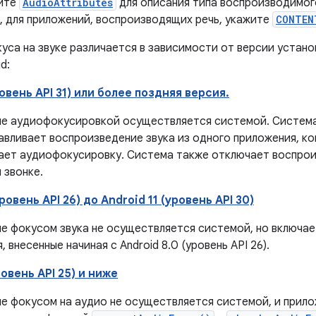
йте
AudioAttributes
для описания типа воспроизводимог
, для приложений, воспроизводящих речь, укажите
CONTEN
уса на звуке различается в зависимости от версии устан
d:
ровень API 31) или более поздняя версия.
ие аудиофокусировкой осуществляется системой. Систем
авливает воспроизведение звука из одного приложения, ко
ает аудиофокусировку. Система также отключает воспрои
 звонке.
ровень API 26) до Android 11 (уровень API 30)
ие фокусом звука не осуществляется системой, но включае
, внесенные начиная с Android 8.0 (уровень API 26).
ровень API 25) и ниже
ие фокусом на аудио не осуществляется системой, и прил