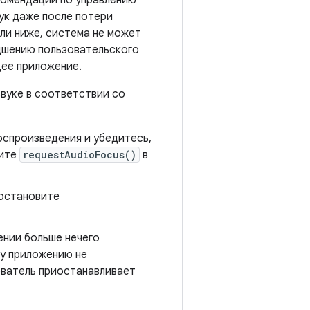
комендации по управлению
ук даже после потери
или ниже, система не может
дшению пользовательского
щее приложение.
вуке в соответствии со
спроизведения и убедитесь,
вите
requestAudioFocus()
в
иостановите
ении больше нечего
му приложению не
ователь приостанавливает