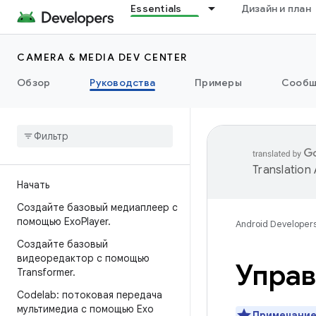
Essentials
Дизайн и план
CAMERA & MEDIA DEV CENTER
Обзор
Руководства
Примеры
Сообщ
Translation
Начать
Создайте базовый медиаплеер с
помощью Exo
Player
.
Android Developer
Создайте базовый
видеоредактор с помощью
Управ
Transformer
.
Codelab: потоковая передача
мультимедиа с помощью Exo
Примечание