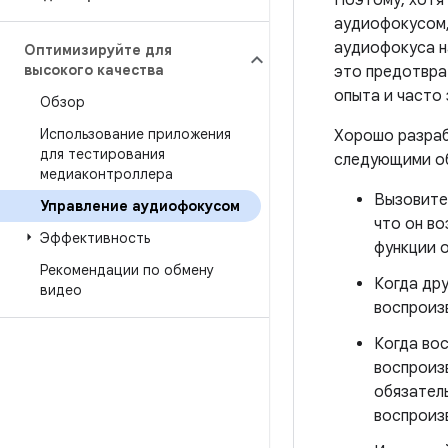
Поэтому, хотя
аудиофокусом,
аудиофокуса на
Оптимизируйте для
высокого качества
это предотвра
опыта и часто
Обзор
Использование приложения
Хорошо разраб
для тестирования
следующими о
медиаконтроллера
Вызовит
Управление аудиофокусом
что он в
Эффективность
функции 
Рекомендации по обмену
Когда др
видео
воспроизв
Когда вос
воспроиз
обязател
воспроиз