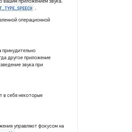
о вашим приложением звука.
T_TYPE_SPEECH
.
овленной операционной
а принудительно
гда другое приложение
зведение звука при
т в себя некоторые
ожения управляют фокусом на