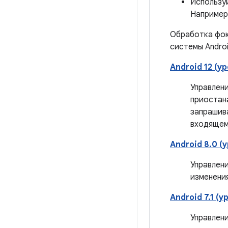
Использу
Например
Обработка фок
системы Androi
Android 12 (у
Управлен
приостан
запрашив
входящем
Android 8.0 (у
Управлен
изменения
Android 7.1 (у
Управлен