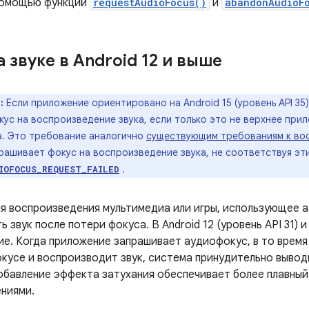
помощью функций
requestAudioFocus()
и
abandonAudioF
 звуке в Android 12 и выше
:
Если приложение ориентировано на Android 15 (уровень API 35
ус на воспроизведение звука, если только это не верхнее при
а. Это требование аналогично
существующим требованиям к во
рашивает фокус на воспроизведение звука, не соответствуя эт
.
IOFOCUS_REQUEST_FAILED
я воспроизведения мультимедиа или игры, использующее 
 звук после потери фокуса. В Android 12 (уровень API 31)
ие. Когда приложение запрашивает аудиофокус, в то время
окусе и воспроизводит звук, система принудительно вывод
обавление эффекта затухания обеспечивает более плавный
ниями.