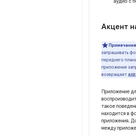
аудио с 
Акцент на
Примечание
запрашивать фок
переднего план
приложение зап
возвращает
AUD
Приложение дл
воспроизводить
такое поведен
находится в ф
приложения. Д
между приложе