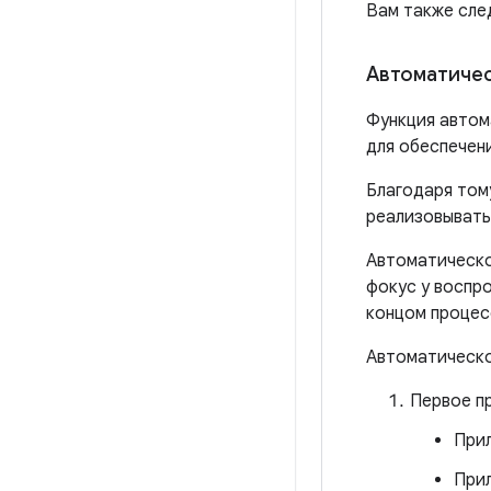
Вам также след
Автоматиче
Функция автом
для обеспечени
Благодаря тому
реализовывать
Автоматическо
фокус у воспр
концом процес
Автоматическо
Первое п
Прил
Прил