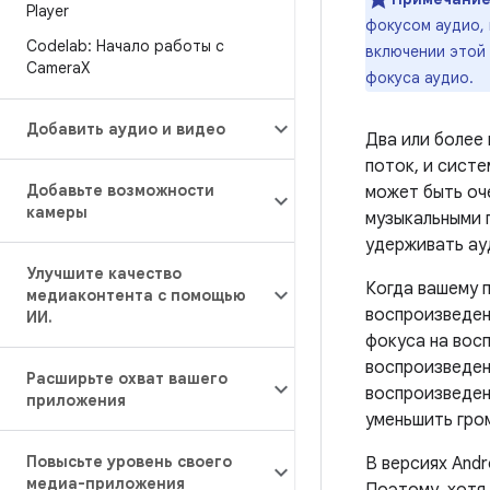
Player
фокусом аудио,
Codelab: Начало работы с
включении этой
Camera
X
фокуса аудио.
Добавить аудио и видео
Два или более
поток, и систе
Добавьте возможности
может быть оч
камеры
музыкальными 
удерживать ау
Улучшите качество
Когда вашему 
медиаконтента с помощью
воспроизведен
ИИ
.
фокуса на вос
воспроизведен
Расширьте охват вашего
воспроизведен
приложения
уменьшить гром
Повысьте уровень своего
В версиях Andr
медиа-приложения