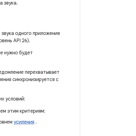
а звука.
 звука одного приложения
вень API 26).
не нужно будет
ведомление перехватывает
ления синхронизируется с
х условий:
ем этим критериям:
ровнем
усиления
.