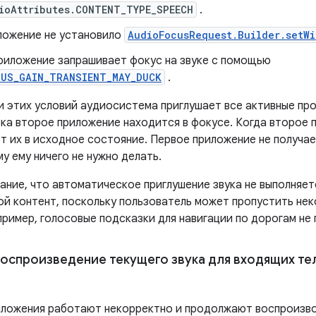
ioAttributes.CONTENT_TYPE_SPEECH
.
ложение не установило
AudioFocusRequest.Builder.setW
риложение запрашивает фокус на звуке с помощью
CUS_GAIN_TRANSIENT_MAY_DUCK
.
и этих условий аудиосистема приглушает все активные пр
ока второе приложение находится в фокусе. Когда второе 
т их в исходное состояние. Первое приложение не получа
у ему ничего не нужно делать.
ание, что автоматическое приглушение звука не выполняет
ой контент, поскольку пользователь может пропустить не
пример, голосовые подсказки для навигации по дорогам не
оспроизведение текущего звука для входящих те
ложения работают некорректно и продолжают воспроизво