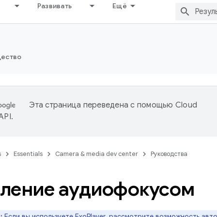
Развивать
Ещё
ество
Эта страница переведена с помощью
Cloud
 API
.
s
Essentials
Camera & media dev center
Руководства
ление аудиофокусом
:
Если вы используете ExoPlayer, рассмотрите возможность авт