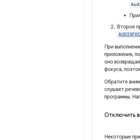
Aud
При
Второе п
AUDIOFO
При выполнени
приложения, п
оно возвращае
фокуса, поэтом
Обратите вним
слушает речев
программы. На
Отключить в
Некоторые при