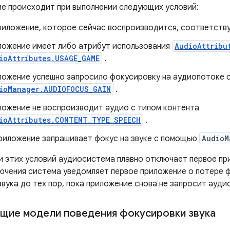
ие происходит при выполнении следующих условий:
риложение, которое сейчас воспроизводится, соответству
ложение имеет либо атрибут использования
AudioAttribu
ioAttributes.USAGE_GAME
.
ложение успешно запросило фокусировку на аудиопотоке 
ioManager.AUDIOFOCUS_GAIN
.
ожение не воспроизводит аудио с типом контента
ioAttributes.CONTENT_TYPE_SPEECH
.
риложение запрашивает фокус на звуке с помощью
AudioM
и этих условий аудиосистема плавно отключает первое пр
ючения система уведомляет первое приложение о потере 
вука до тех пор, пока приложение снова не запросит ауди
ие модели поведения фокусировки звука