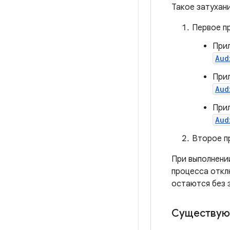
Такое затухан
Первое п
При
Aud
При
Aud
Прил
Aud
Второе п
При выполнени
процесса откл
остаются без з
Существующ