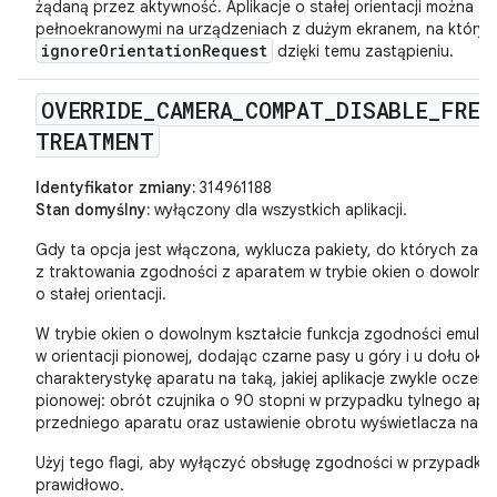
żądaną przez aktywność. Aplikacje o stałej orientacji można za
pełnoekranowymi na urządzeniach z dużym ekranem, na który
ignoreOrientationRequest
dzięki temu zastąpieniu.
OVERRIDE
_
CAMERA
_
COMPAT
_
DISABLE
_
FREE
TREATMENT
Identyfikator zmiany:
314961188
Stan domyślny:
wyłączony dla wszystkich aplikacji.
Gdy ta opcja jest włączona, wyklucza pakiety, do których zas
z traktowania zgodności z aparatem w trybie okien o dowolnym
o stałej orientacji.
W trybie okien o dowolnym kształcie funkcja zgodności emuluje
w orientacji pionowej, dodając czarne pasy u góry i u dołu okna
charakterystykę aparatu na taką, jakiej aplikacje zwykle oczeku
pionowej: obrót czujnika o 90 stopni w przypadku tylnego apa
przedniego aparatu oraz ustawienie obrotu wyświetlacza na 0
Użyj tego flagi, aby wyłączyć obsługę zgodności w przypadku ap
prawidłowo.