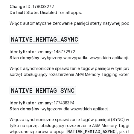
Change ID:
178038272
Default State
: Disabled for all apps.
Włącz automatyczne zerowanie pamięci sterty natywnej podcza
NATIVE
_
MEMTAG
_
ASYNC
Identyfikator zmiany:
145772972
Stan domyślny:
wyłączony w przypadku wszystkich aplikacji.
Włącz asynchroniczne sprawdzanie tagów pamięci w tym proces
sprzęt obsługujący rozszerzenie ARM Memory Tagging Extensi
NATIVE
_
MEMTAG
_
SYNC
Identyfikator zmiany:
177438394
Stan domyślny:
wyłączony dla wszystkich aplikacji.
Włącza synchroniczne sprawdzanie tagów pamięci (SYNC) w ty
tylko na sprzęt obsługujący rozszerzenie ARM Memory Tagging 
NATIVE_MEMTAG_ASYNC
włączone są zarówno opcja
, jak i 