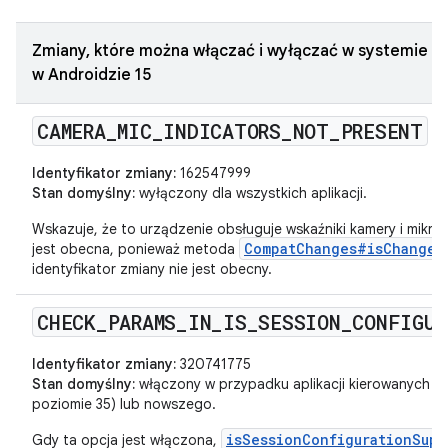
Zmiany, które można włączać i wyłączać w systemie s
w Androidzie 15
CAMERA
_
MIC
_
INDICATORS
_
NOT
_
PRESENT
Identyfikator zmiany:
162547999
Stan domyślny:
wyłączony dla wszystkich aplikacji.
Wskazuje, że to urządzenie obsługuje wskaźniki kamery i mikr
CompatChanges#isChangeE
jest obecna, ponieważ metoda
identyfikator zmiany nie jest obecny.
CHECK
_
PARAMS
_
IN
_
IS
_
SESSION
_
CONFIGUR
Identyfikator zmiany:
320741775
Stan domyślny:
włączony w przypadku aplikacji kierowanych na
poziomie 35) lub nowszego.
isSessionConfigurationSupp
Gdy ta opcja jest włączona,