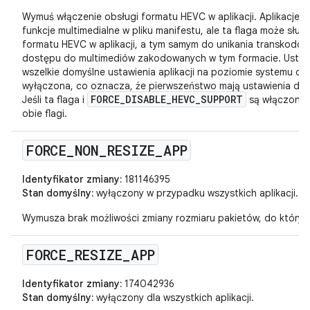
Wymuś włączenie obsługi formatu HEVC w aplikacji. Aplikacje
funkcje multimedialne w pliku manifestu, ale ta flaga może słu
formatu HEVC w aplikacji, a tym samym do unikania transkodo
dostępu do multimediów zakodowanych w tym formacie. Ustawie
wszelkie domyślne ustawienia aplikacji na poziomie systemu op
wyłączona, co oznacza, że pierwszeństwo mają ustawienia do
FORCE_DISABLE_HEVC_SUPPORT
Jeśli ta flaga i
są włączone, 
obie flagi.
FORCE
_
NON
_
RESIZE
_
APP
Identyfikator zmiany:
181146395
Stan domyślny:
wyłączony w przypadku wszystkich aplikacji.
Wymusza brak możliwości zmiany rozmiaru pakietów, do któryc
FORCE
_
RESIZE
_
APP
Identyfikator zmiany:
174042936
Stan domyślny:
wyłączony dla wszystkich aplikacji.