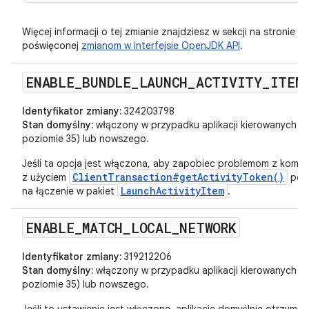
Więcej informacji o tej zmianie znajdziesz w sekcji na stronie
poświęconej
zmianom w interfejsie OpenJDK API
.
ENABLE
_
BUNDLE
_
LAUNCH
_
ACTIVITY
_
ITEM
Identyfikator zmiany:
324203798
Stan domyślny:
włączony w przypadku aplikacji kierowanych na
poziomie 35) lub nowszego.
Jeśli ta opcja jest włączona, aby zapobiec problemom z kompaty
ClientTransaction#getActivityToken()
z użyciem
poza
LaunchActivityItem
na łączenie w pakiet
.
ENABLE
_
MATCH
_
LOCAL
_
NETWORK
Identyfikator zmiany:
319212206
Stan domyślny:
włączony w przypadku aplikacji kierowanych na
poziomie 35) lub nowszego.