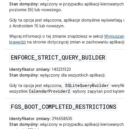
Stan domyślny:
włączony w przypadku aplikacji kierowanych na
poziomie 35) lub nowszego.
Gdy ta opcja jest włączona, aplikacje domyślnie wyświetlają si
z Androidem 15 lub nowszym.
Więcej informacji o tej zmianie znajdziesz w sekcji
Wymuszanie w
krawędzi
na stronie dotyczącej zmian w zachowaniu aplikacji na
ENFORCE
_
STRICT
_
QUERY
_
BUILDER
Identyfikator zmiany:
143231523
Stan domyślny:
wyłączony dla wszystkich aplikacji.
SQLiteQueryBuilder
Gdy ta opcja jest włączona,
weryfikuj
CalendarProvider2
wszystkie
wybory zapytań pod kątem zł
FGS
_
BOOT
_
COMPLETED
_
RESTRICTIONS
Identyfikator zmiany:
296558535
Stan domyślny:
włączony w przypadku aplikacji kierowanych na