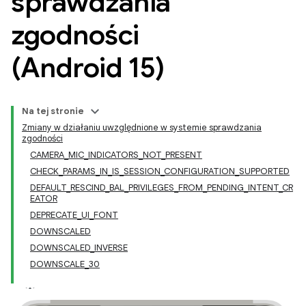
sprawdzania
zgodności
(Android 15)
Na tej stronie
Zmiany w działaniu uwzględnione w systemie sprawdzania
zgodności
CAMERA_MIC_INDICATORS_NOT_PRESENT
CHECK_PARAMS_IN_IS_SESSION_CONFIGURATION_SUPPORTED
DEFAULT_RESCIND_BAL_PRIVILEGES_FROM_PENDING_INTENT_CR
EATOR
DEPRECATE_UI_FONT
DOWNSCALED
DOWNSCALED_INVERSE
DOWNSCALE_30