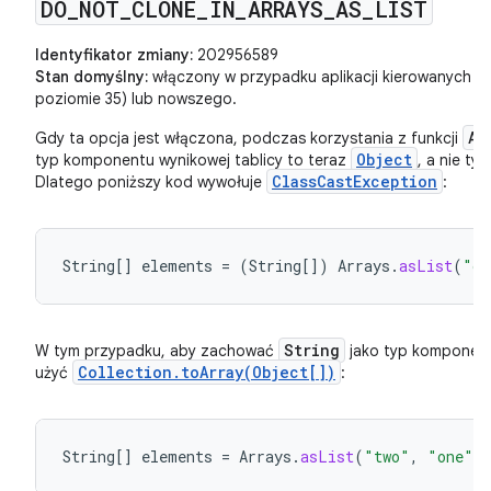
DO
_
NOT
_
CLONE
_
IN
_
ARRAYS
_
AS
_
LIST
Identyfikator zmiany:
202956589
Stan domyślny:
włączony w przypadku aplikacji kierowanych na
poziomie 35) lub nowszego.
Ar
Gdy ta opcja jest włączona, podczas korzystania z funkcji
Object
typ komponentu wynikowej tablicy to teraz
, a nie ty
ClassCastException
Dlatego poniższy kod wywołuje
:
String
[]
elements
=
(
String
[]
)
Arrays
.
asList
(
"on
String
W tym przypadku, aby zachować
jako typ komponent
Collection.toArray(Object[])
użyć
:
String
[]
elements
=
Arrays
.
asList
(
"two"
,
"one"
)