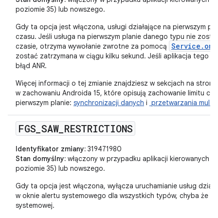
poziomie 35) lub nowszego.
Gdy ta opcja jest włączona, usługi działające na pierwszym pla
czasu. Jeśli usługa na pierwszym planie danego typu nie zos
Service.onT
czasie, otrzyma wywołanie zwrotne za pomocą
zostać zatrzymana w ciągu kilku sekund. Jeśli aplikacja tego n
błąd ANR.
Więcej informacji o tej zmianie znajdziesz w sekcjach na stron
w zachowaniu Androida 15, które opisują zachowanie limitu cz
pierwszym planie:
synchronizacji danych
i
przetwarzania multi
FGS
_
SAW
_
RESTRICTIONS
Identyfikator zmiany:
319471980
Stan domyślny:
włączony w przypadku aplikacji kierowanych na
poziomie 35) lub nowszego.
Gdy ta opcja jest włączona, wyłącza uruchamianie usług działa
w oknie alertu systemowego dla wszystkich typów, chyba że apl
systemowej.