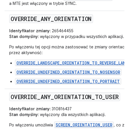
a MTE jest włączony w trybie SYNC.
OVERRIDE
_
ANY
_
ORIENTATION
Identyfikator zmiany:
265464455
Stan domyślny:
wyłączony w przypadku wszystkich aplikacji.
Po włączeniu tej opcji można zastosować te zmiany orientacji n
przez aktywność:
OVERRIDE_LANDSCAPE_ORIENTATION_TO_REVERSE_LAND
OVERRIDE_UNDEFINED_ORIENTATION_TO_NOSENSOR
OVERRIDE_UNDEFINED_ORIENTATION_TO_PORTRAIT
OVERRIDE
_
ANY
_
ORIENTATION
_
TO
_
USER
Identyfikator zmiany:
310816437
Stan domyślny:
wyłączony dla wszystkich aplikacji.
SCREEN_ORIENTATION_USER
Po włączeniu umożliwia
, co za