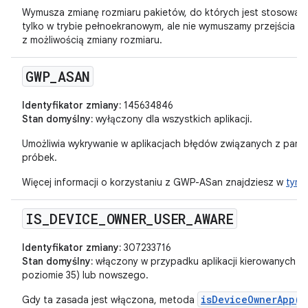
Wymusza zmianę rozmiaru pakietów, do których jest stosowan
tylko w trybie pełnoekranowym, ale nie wymuszamy przejścia apl
z możliwością zmiany rozmiaru.
GWP
_
ASAN
Identyfikator zmiany:
145634846
Stan domyślny:
wyłączony dla wszystkich aplikacji.
Umożliwia wykrywanie w aplikacjach błędów związanych z pami
próbek.
Więcej informacji o korzystaniu z GWP-ASan znajdziesz w
tym 
IS
_
DEVICE
_
OWNER
_
USER
_
AWARE
Identyfikator zmiany:
307233716
Stan domyślny:
włączony w przypadku aplikacji kierowanych na
poziomie 35) lub nowszego.
isDeviceOwnerApp(S
Gdy ta zasada jest włączona, metoda