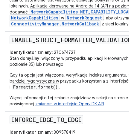
Jeśli to ustawienie jest włączone, aplikacje domyślnie otrzymuj
lokalnych. Aplikacje kierowane na Androida 14 (API na poziomi
NetworkCapabilities.NET_CAPABILITY_LOCAL_
dodawać
NetworkCapabilities
NetworkRequest
w
, aby otrzymyw
ConnectivityManager.NetworkCallback
z sieci lokalnych
ENABLE
_
STRICT
_
FORMATTER
_
VALIDATION
Identyfikator zmiany:
270674727
Stan domyślny:
włączony w przypadku aplikacji kierowanych na
poziomie 35) lub nowszego.
Gdy ta opcja jest włączona, weryfikacja indeksu argumentu, flag
bardziej rygorystyczna w przypadku korzystania z interfejsów 
Formatter.format()
i
.
Więcej informacji o tej zmianie znajdziesz w sekcji na stronie
poświęconej
zmianom w interfejsie OpenJDK API
.
ENFORCE
_
EDGE
_
TO
_
EDGE
Identyfikator zmiany:
309578419