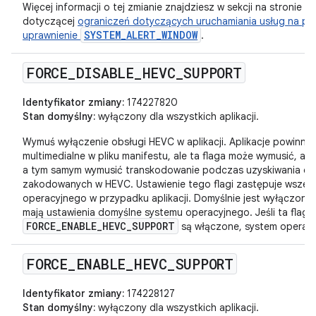
Więcej informacji o tej zmianie znajdziesz w sekcji na stronie
dotyczącej
ograniczeń dotyczących uruchamiania usług na pie
SYSTEM_ALERT_WINDOW
uprawnienie
.
FORCE
_
DISABLE
_
HEVC
_
SUPPORT
Identyfikator zmiany:
174227820
Stan domyślny:
wyłączony dla wszystkich aplikacji.
Wymuś wyłączenie obsługi HEVC w aplikacji. Aplikacje powinny
multimedialne w pliku manifestu, ale ta flaga może wymusić, ab
a tym samym wymusić transkodowanie podczas uzyskiwania do
zakodowanych w HEVC. Ustawienie tego flagi zastępuje wszelk
operacyjnego w przypadku aplikacji. Domyślnie jest wyłączona
mają ustawienia domyślne systemu operacyjnego. Jeśli ta flaga 
FORCE_ENABLE_HEVC_SUPPORT
są włączone, system operacyjn
FORCE
_
ENABLE
_
HEVC
_
SUPPORT
Identyfikator zmiany:
174228127
Stan domyślny:
wyłączony dla wszystkich aplikacji.