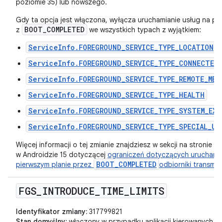
poziomie 35) lub nowszego.
Gdy ta opcja jest włączona, wyłącza uruchamianie usług na pie
BOOT_COMPLETED
z
we wszystkich typach z wyjątkiem:
ServiceInfo.FOREGROUND_SERVICE_TYPE_LOCATION
ServiceInfo.FOREGROUND_SERVICE_TYPE_CONNECTED_
ServiceInfo.FOREGROUND_SERVICE_TYPE_REMOTE_MES
ServiceInfo.FOREGROUND_SERVICE_TYPE_HEALTH
ServiceInfo.FOREGROUND_SERVICE_TYPE_SYSTEM_EXE
ServiceInfo.FOREGROUND_SERVICE_TYPE_SPECIAL_US
Więcej informacji o tej zmianie znajdziesz w sekcji na stronie 
w Androidzie 15 dotyczącej
ograniczeń dotyczących uruchamia
BOOT_COMPLETED
pierwszym planie przez
odbiorniki transmisj
FGS
_
INTRODUCE
_
TIME
_
LIMITS
Identyfikator zmiany:
317799821
Stan domyślny:
włączony w przypadku aplikacji kierowanych na