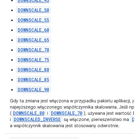
DOWNSCALE_45
DOWNSCALE_50
DOWNSCALE_55
DOWNSCALE_60
DOWNSCALE_65
DOWNSCALE_70
DOWNSCALE_75
DOWNSCALE_80
DOWNSCALE_85
DOWNSCALE_90
Gdy ta zmiana jest włączona w przypadku pakietu aplikacji, jej
najwyższego włączonego współczynnika skalowania. Jeśli np.
DOWNSCALE_80
DOWNSCALE_70
(
i
), używana jest wartość 80
DOWNSCALED_INVERSE
DO
i
są włączone, pierwszeństwo ma
a współczynnik skalowania jest stosowany odwrotnie.