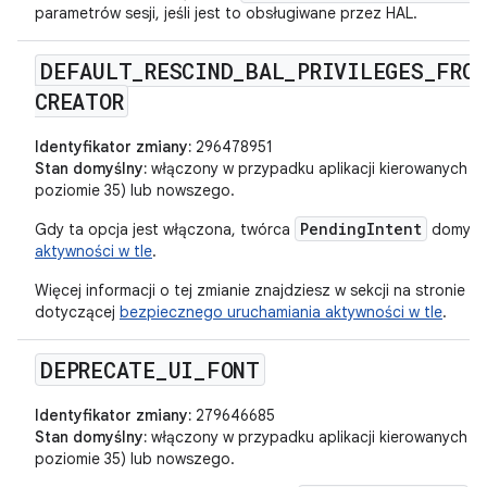
parametrów sesji, jeśli jest to obsługiwane przez HAL.
DEFAULT
_
RESCIND
_
BAL
_
PRIVILEGES
_
FROM
CREATOR
Identyfikator zmiany:
296478951
Stan domyślny:
włączony w przypadku aplikacji kierowanych na
poziomie 35) lub nowszego.
PendingIntent
Gdy ta opcja jest włączona, twórca
domyśl
aktywności w tle
.
Więcej informacji o tej zmianie znajdziesz w sekcji na stronie
dotyczącej
bezpiecznego uruchamiania aktywności w tle
.
DEPRECATE
_
UI
_
FONT
Identyfikator zmiany:
279646685
Stan domyślny:
włączony w przypadku aplikacji kierowanych na
poziomie 35) lub nowszego.