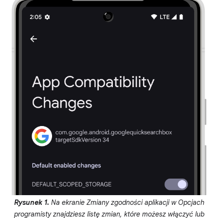
Rysunek 1.
Na ekranie Zmiany zgodności aplikacji w Opcjach
programisty znajdziesz listę zmian, które możesz włączyć lub