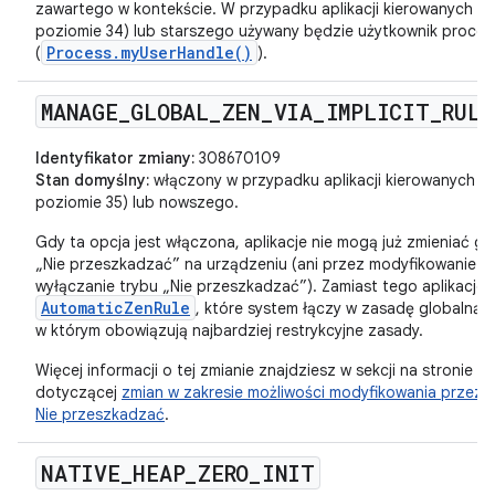
zawartego w kontekście. W przypadku aplikacji kierowanych na
poziomie 34) lub starszego używany będzie użytkownik proce
Process.myUserHandle()
(
).
MANAGE
_
GLOBAL
_
ZEN
_
VIA
_
IMPLICIT
_
RULE
Identyfikator zmiany:
308670109
Stan domyślny:
włączony w przypadku aplikacji kierowanych na
poziomie 35) lub nowszego.
Gdy ta opcja jest włączona, aplikacje nie mogą już zmieniać g
„Nie przeszkadzać” na urządzeniu (ani przez modyfikowanie us
wyłączanie trybu „Nie przeszkadzać”). Zamiast tego aplikacj
AutomaticZenRule
, które system łączy w zasadę globaln
w którym obowiązują najbardziej restrykcyjne zasady.
Więcej informacji o tej zmianie znajdziesz w sekcji na stronie
dotyczącej
zmian w zakresie możliwości modyfikowania przez a
Nie przeszkadzać
.
NATIVE
_
HEAP
_
ZERO
_
INIT