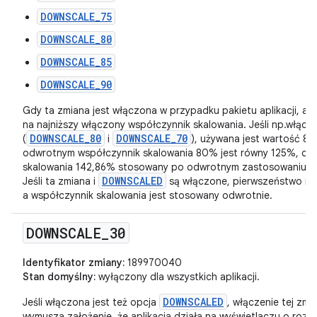
DOWNSCALE_75
DOWNSCALE_80
DOWNSCALE_85
DOWNSCALE_90
Gdy ta zmiana jest włączona w przypadku pakietu aplikacji, ap
na najniższy włączony współczynnik skalowania. Jeśli np.włąc
DOWNSCALE_80
DOWNSCALE_70
(
i
), używana jest wartość 8
odwrotnym współczynnik skalowania 80% jest równy 125%, co j
skalowania 142,86% stosowany po odwrotnym zastosowaniu w
DOWNSCALED
Jeśli ta zmiana i
są włączone, pierwszeństwo m
a współczynnik skalowania jest stosowany odwrotnie.
DOWNSCALE
_
30
Identyfikator zmiany:
189970040
Stan domyślny:
wyłączony dla wszystkich aplikacji.
DOWNSCALED
Jeśli włączona jest też opcja
, włączenie tej zm
wymusza założenie, że aplikacja działa na wyświetlaczu o rozd