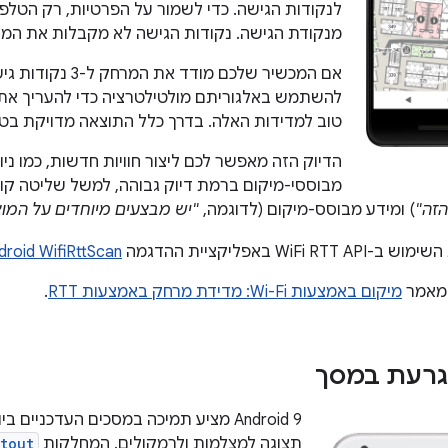
לנקודות הגישה. כדי לשמור על הפרטיות, רק הטלפו
מנקודת הגישה. נקודות הגישה לא מקבלות את המי
אם המכשיר שלכם מודד א
להשתמש באלגוריתם מולטילטרציה כדי להעריך את
טוב למדידות האלה. בדרך כלל התוצאה מדויקת בטו
הדיוק הזה מאפשר לכם ליצור חוויות חדשות, כמו ניוו
מבוססי-מיקום ברמת דיוק גבוהה, למשל שליטה קו
הזה"
) ומידע מבוסס-מיקום (לדוגמה,
"יש מבצעים מיוחדים על המוצ
WiFi באפליקציית ההדגמה
droid WifiRttScan
במאמר
מיקום באמצעות Wi-Fi: מדידת מרחק באמצעות RTT
.
גרעת במסך
‫Android 9 מציע תמיכה במסכים העדכניי
תצוגה למצלמות ולרמקולים. המחלקות
tout