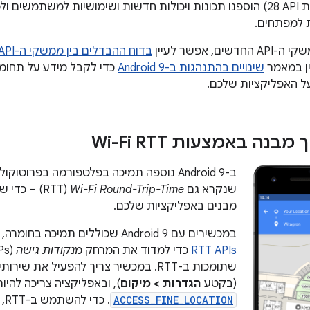
ב-Android 9 (רמת API‏ 28) הוספנו תכונות ויכולות חדשות ושימושיות ל
 למפתחים.
ם, אפשר לעיין
בדוח ההבדלים בין ממשקי ה-API
ין במאמר
שינויים בהתנהגות ב-Android 9
כדי לקבל מידע על תחומ
ל האפליקציות שלכם.
בנה באמצעות Wi-Fi RTT
שנקרא גם
Wi-Fi Round-Trip-Time
‏ (RTT) – 
מבנים באפליקציות שלכם.
במכשירים עם Android 9 שכוללים תמיכה בחומרה, האפליקציות יכולות להשתמש ב-
RTT APIs
כדי למדוד את המרחק מ
נקודות גישה
(בקטע
הגדרות > מיקום
), ובאפליקציה צריכה להי
ACCESS_FINE_LOCATION
. 