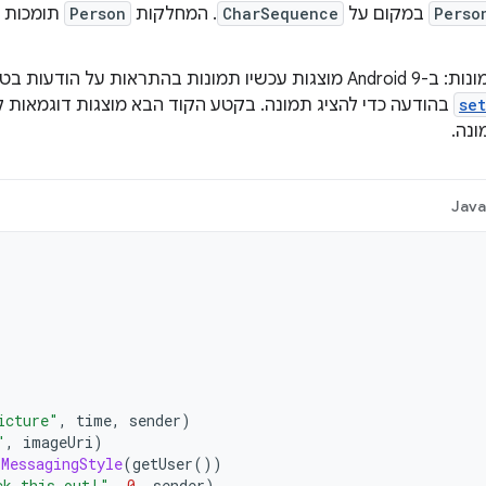
Perso
במקום על
CharSequence
. המחלקות
Person
תומכות ג
תמיכה בתמונות: ב-Android 9 מוצגות עכשיו תמונות בהתראות על
se
בהודעה כדי להציג תמונה. בקטע הקוד הבא מוצגות דוגמאות ל
נה.
Jav
icture"
,
time
,
sender
)
"
,
imageUri
)
.
MessagingStyle
(
getUser
())
ck this out!"
,
0
,
sender
)