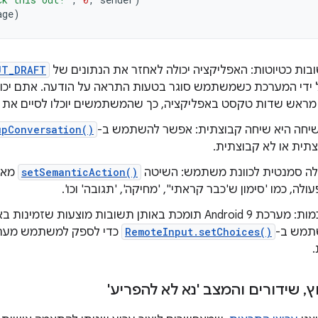
age
)
ות כטיוטות: האפליקציה יכולה לאחזר את הנתונים של
UT_DRAFT
 ידי המערכת כשמשתמש סוגר בטעות התראה על הודעה. אתם יכו
 מראש שדות טקסט באפליקציה, כך שהמשתמשים יוכלו לסיים את
שיחה היא שיחה קבוצתית: אפשר להשתמש ב-
upConversation()
תית או לא קבוצתית.
לה סמנטית לכוונת משתמש: השיטה
setSemanticAction()
מאפ
לה, כמו 'סימון ש'כבר קראתי'', 'מחיקה', 'תגובה' וכו'.
תשובות חכמות: מערכת Android 9 תומכת באותן תשובות מוצעות
תמש ב-
RemoteInput.setChoices()
כדי לספק למשתמש מערך
ץ
,
שידורים והמצב 'נא לא להפריע'