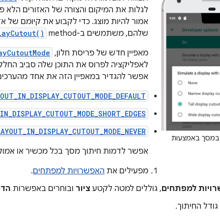
לגלות את המיקום והצורה של האזורים הלא פו
אמור להיות מוצג. כדי לקבוע את קיומם של אז
שלהם, משתמשים ב-method‏
layCutout()
מאפיין חדש של פריסת חלון,
ayCutoutMode
לאפליקציה לפרוס את התוכן שלה סביב החל
אפשר להגדיר במאפיין הזה את אחד מהערכים
YOUT_IN_DISPLAY_CUTOUT_MODE_DEFAULT
_IN_DISPLAY_CUTOUT_MODE_SHORT_EDGES
LAYOUT_IN_DISPLAY_CUTOUT_MODE_NEVER
במסך באמצעות
אפשר לדמות חיתוך מסך בכל מכשיר או אמולטור עם Android 9 
מפעילים את
האפשרויות למפתחים
.
ויות למפתחים
, גוללים למטה לקטע
ציור
ובוחרים באפשרות
הדמ
גודל החיתוך.