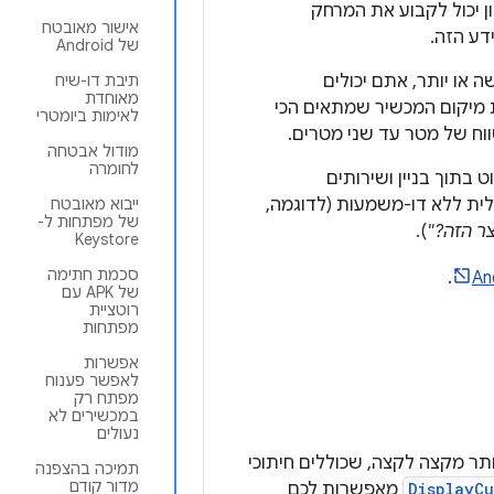
ן יכול לקבוע את המרחק
אישור מאובטח
דע הזה.
של Android
ת המרחק ל-3 נקודות גישה או יותר, אתם יכולים
תיבת דו-שיח
מאוחדת
 מיקום המכשיר שמתאים הכי
לאימות ביומטרי
וח של מטר עד שני מטרים.
מודול אבטחה
לחומרה
ט בתוך בניין ושירותים
לית ללא דו-משמעות (לדוגמה,
ייבוא מאובטח
של מפתחות ל-
ר הזה?"
).
Keystore
סכמת חתימה
.
An
של APK עם
רוטציית
מפתחות
אפשרות
לאפשר פענוח
מפתח רק
במכשירים לא
נעולים
ם ביותר מקצה לקצה, שכוללים חיתוכי
תמיכה בהצפנה
מדור קודם
DisplayCu
מאפשרות לכם