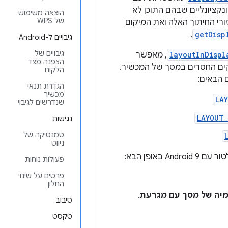
נקציונליים שבהם התוכן לא
הוצאה משימוש
של WPS
ורי החיתוך האלה ואת המיקום
.
getDisp
גיבויים ל-Android
גיבויים של
layoutInDispl
, מאפשר
הצפנה מצד
קים החסרים במסך של המכשיר.
הלקוח
 הבאים:
הגדרת תנאי
מכשיר
LA
שנדרשים לגיבוי
LAYOUT
נגישות
סמנטיקה של
ניווט
באופן הבא:
פעולות נוחות
פרטים על שינוי
החלון
יה של מסך עם מגרעת
.
סיבוב
טקסט