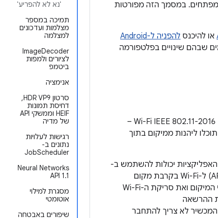
משתמשים ולמפתחים. במסמך הזה מפורטות
'נא לא להפריע'
תמיכה במספר
מצלמות ועדכונים
או להיכנס
להפניה ל-Android
למצלמה
ים שבהם שינויים בפלטפורמה
‫ImageDecoder
לציורים ולמפות
ביטמפ
אנימציה
סרטון HDR VP9,
דחיסת תמונות
HEIF וממשקי API
ב-Android 9 נוספה תמיכה בפלטפורמה בפרוטוקול Wi-Fi IEEE 802.11-2016 –
של מדיה
כדי שתוכלו ליהנות ממיקום בתוך
רגישות לעלויות
נתונים ב-
JobScheduler
‫Neural Networks
(APs) ל-Wi-Fi בקרבת מקום
API 1.1
שתומכות ב-RTT. במכשיר צריך להפעיל את שירותי המיקום ואת סריקת ה-Wi-Fi
מסגרת למילוי
ות ההרשאה
אוטומטי
כדי להשתמש ב-RTT, המכשיר לא צריך להתחבר
שיפורים באבטחה