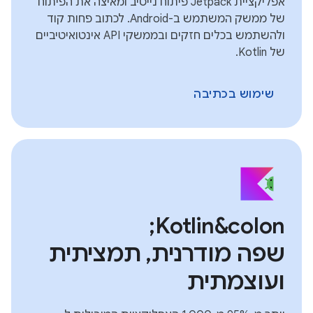
אפליקציית Jetpack פיתוח נייטיב ומאיצה את הפיתוח
של ממשק המשתמש ב-Android. לכתוב פחות קוד
ולהשתמש בכלים חזקים ובממשקי API אינטואיטיביים
של Kotlin.
שימוש בכתיבה
Kotlin&colon;
שפה מודרנית, תמציתית
ועוצמתית