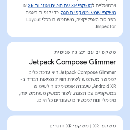
וירטואליים ל
משקפי XR עם חוטים ואוזניות XR
או
משקפי שמע ומשקפי תצוגה
. כדי לנפות באגים
בפריסת האפליקציה, משתמשים בכלי Layout
Inspector.
משקפיים עם תצוגה פנימית
Jetpack Compose Glimmer
‫Jetpack Compose Glimmer היא ערכת כלים
לממשק משתמש ליצירת חוויות מציאות רבודה ב-
Android XR, שעברה אופטימיזציה לשימוש
במשקפיים עם תצוגה. ליצור ממשק משתמש יפה,
מינימלי ונוח למכשירים שעונדים כל היום.
משקפי XR | משקפי XR חוטיים