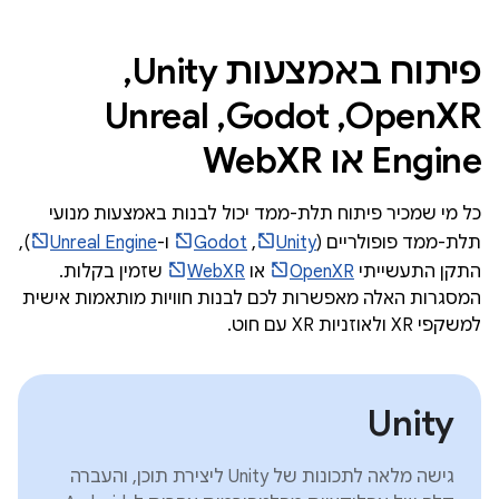
פיתוח באמצעות Unity,‏
OpenXR,‏ Godot,‏ Unreal
Engine או WebXR
כל מי שמכיר פיתוח תלת-ממד יכול לבנות באמצעות מנועי
תלת-ממד פופולריים (
Unity
,‏
Godot
ו-
Unreal Engine
),
התקן התעשייתי
OpenXR
או
WebXR
שזמין בקלות.
המסגרות האלה מאפשרות לכם לבנות חוויות מותאמות אישית
למשקפי XR ולאוזניות XR עם חוט.
Unity
גישה מלאה לתכונות של Unity ליצירת תוכן, והעברה