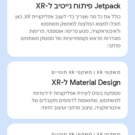
Jetpack פיתוח נייטיב ל-XR
כולל את כל מה שצריך כדי לעצב אפליקציית XR. כאן
תוכלו למצוא המלצות לממשק משתמש
ולאינטראקציה, מנוע פריסה אוטומטי, פריסות
מוגדרות מראש וקומפוזיציות של ממשק משתמש
מרחבי.
משקפי XR | משקפי XR חוטיים
Material Design ל-XR
מספקת בסיס ליצירת אפליקציות ידידותיות
למשתמש, שתואמות לדפוסים מקובלים של
אינטראקציה, עיצוב מרחבי ועיצוב חזותי.
משקפי XR | משקפי XR חוטיים