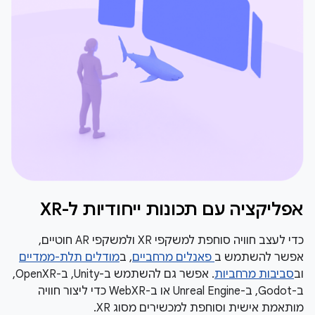
אפליקציה עם תכונות ייחודיות ל-XR
כדי לעצב חוויה סוחפת למשקפי XR ולמשקפי AR חוטיים,
אפשר להשתמש ב
פאנלים מרחביים
, ב
מודלים תלת-ממדיים
וב
סביבות מרחביות
. אפשר גם להשתמש ב-Unity, ב-OpenXR,
ב-Godot, ב-Unreal Engine או ב-WebXR כדי ליצור חוויה
מותאמת אישית וסוחפת למכשירים מסוג XR.