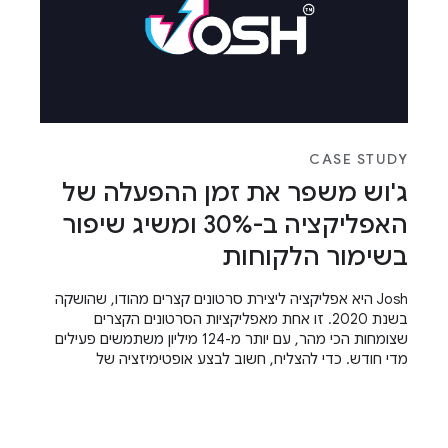
CASE STUDY
ג'וש משפר את זמן ההפעלה של
האפליקציה ב-30% ומשיג שיפור
בשימור הלקוחות
‫Josh היא אפליקציה ליצירת סרטונים קצרים מהודו, שהושקה
בשנת 2020. זו אחת מאפליקציות הסרטונים הקצרים
שצומחות הכי מהר, עם יותר מ-124 מיליון משתמשים פעילים
מדי חודש. כדי להצליח, חשוב לבצע אופטימיזציה של
האפליקציה במגוון מכשירים (ממכשירים מתקדמים ועד
מכשירים בסיסיים) ולשמור על חוויית משתמש סטנדרטית בכל
המכשירים. שיפור זמן ההפעלה של האפליקציה והפיכת
האפליקציה לרספונסיבית עזרו להם להשיג הצלחה.