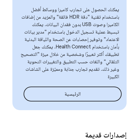
يمكنك الحصول على تجارب كاميرا ووسائط أفضل
باستخدام تقنية "دقة HDR فائقة" والمزيد من إضافات
الكاميرا وصوت USB بدون فقدان البيانات. يمكنك
تبسيط عملية تسجيل الدخول باستخدام "مدير بيانات
الاعتماد" وتوفير إحصاءات عن الصحة واللياقة البدنية
بأمان باستخدام Health Connect. يمكنك جعل
تطبيقك أكثر تعبيرًا وشخصية من خلال ميزة "التصحيح
التلقائي" واللغات حسب التطبيق والتغييرات النحوية
وغير ذلك. تقديم تجارب جذابة ومميّزة على الشاشات
الكبيرة
الرئيسية
إصدارات قديمة