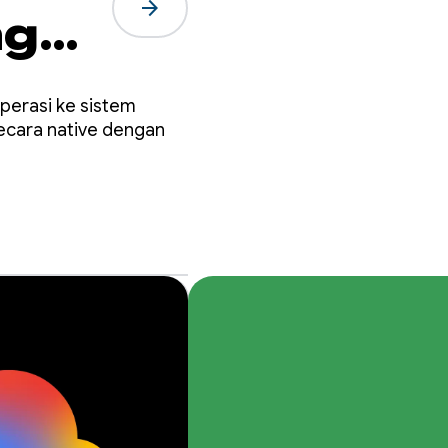
arrow_forward
ngun
i
perasi ke sistem
cara native dengan