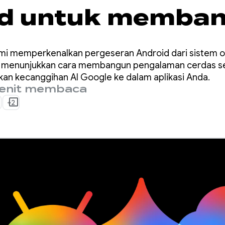
id untuk memba
aman cerdas dar
ami memperkenalkan pergeseran Android dari sistem o
I/O ‘26
a menunjukkan cara membangun pengalaman cerdas se
an kecanggihan AI Google ke dalam aplikasi Anda.
enit membaca
+2