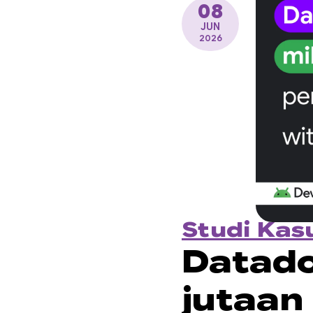
08
JUN
2026
Studi Kas
Datad
jutaan