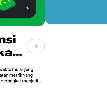
nsi
arrow_forward
kah
17
 waktu mulai yang
atan metrik yang
i perangkat menjadi