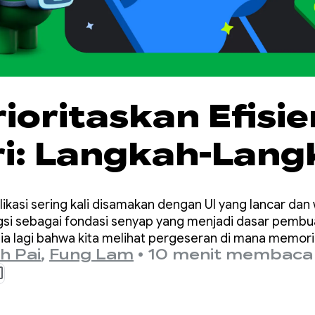
oritaskan Efisie
i: Langkah-Lang
g untuk Android 
kasi sering kali disamakan dengan UI yang lancar dan
si sebagai fondasi senyap yang menjadi dasar pembu
hasia lagi bahwa kita melihat pergeseran di mana memor
h Pai
,
Fung Lam
•
10 menit membaca
elumnya.