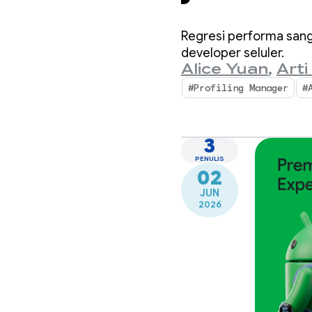
menda
Regresi performa sang
Profil
developer seluler.
Alice Yuan
,
Arti
#Profiling Manager
#
3
PENULIS
02
JUN
2026