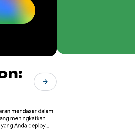
on:
arrow_forward
eseran mendasar dalam
r yang meningkatkan
 yang Anda deploy