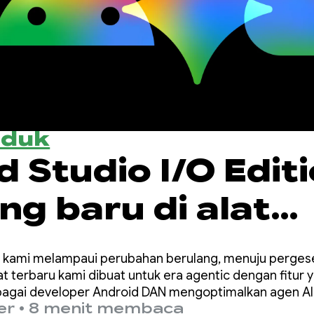
oduk
 Studio I/O Editi
ng baru di alat
per Android
/O, kami melampaui perubahan berulang, menuju perg
Alat terbaru kami dibuat untuk era agentic dengan fitu
bagai developer Android DAN mengoptimalkan agen AI
er
•
8 menit membaca