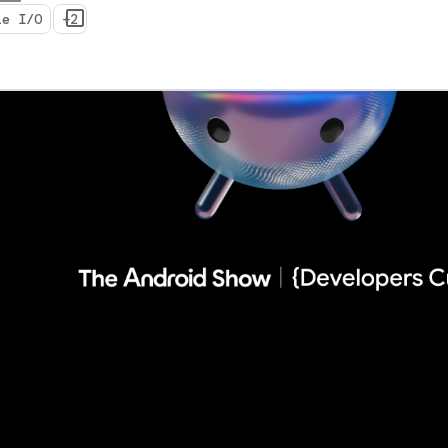
le I/O
+2