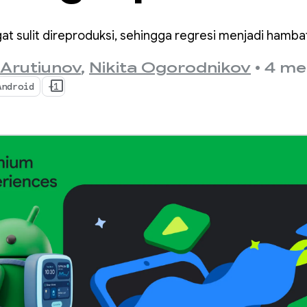
lam dengan
at sulit direproduksi, sehingga regresi menjadi hamba
ingManager
 Arutiunov
,
Nikita Ogorodnikov
•
4 me
Android
+1