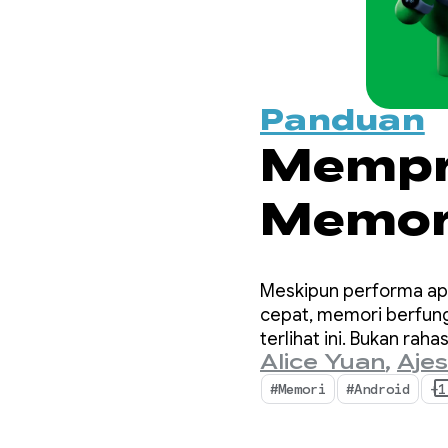
Panduan
Mempri
Memor
Pentin
Meskipun performa apli
cepat, memori berfung
terlihat ini. Bukan ra
Alice Yuan
,
Ajes
lebih penting dari seb
#Memori
#Android
+1