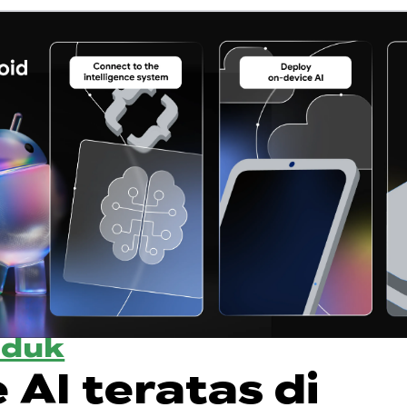
oduk
 AI teratas di