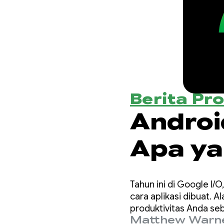
Berita Pr
Android
Apa ya
Develo
Tahun ini di Google I
cara aplikasi dibuat. 
produktivitas Anda se
Matthew Warn
dalam codebase.