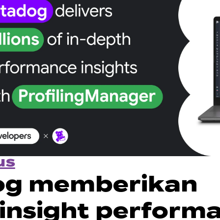
us
og memberikan
 insight perform