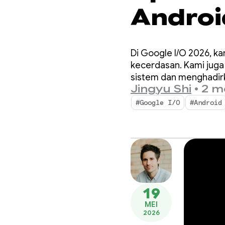
Andro
pengal
Di Google I/O 2026, k
Google 
kecerdasan. Kami jug
sistem dan menghadirk
Jingyu Shi
•
2 m
#Google I/O
#Android
19
MEI
2026