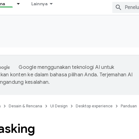
ana
Lainnya
Google menggunakan teknologi AI untuk
an konten ke dalam bahasa pilihan Anda. Terjemahan AI
ngandung kesalahan.
s
Desain & Rencana
UI Design
Desktop experience
Panduan
asking