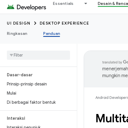
Essentials
Desain & Renc
UI DESIGN
DESKTOP EXPERIENCE
Ringkasan
Panduan
menerjemahk
Dasar-dasar
mungkin me
Prinsip-prinsip desain
Mulai
Android Developer
Di berbagai faktor bentuk
Multit
Interaksi
Interaksi penunjuk