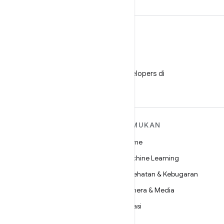
WeChat
Ikuti Android Developers di
WeChat
SELENGKAPNYA
TEMUKAN
TENTANG ANDROID
Game
Android
Machine Learning
Android untuk Perusahaan
Kesehatan & Kebugaran
Keamanan
Kamera & Media
Source
Privasi
Berita
5G