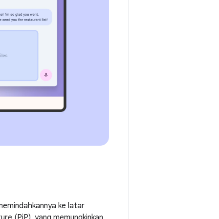
 memindahkannya ke latar
ture (PiP), yang memungkinkan