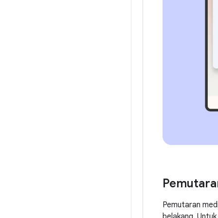
Pemutara
Pemutaran media
belakang. Untuk