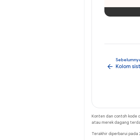
Sebelumny
arrow_back
Kolom sis
Konten dan contoh kode d
atau merek dagang terdaft
Terakhir diperbarui pad