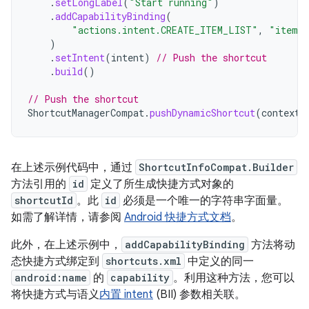
.
setLongLabel
(
"Start running"
)
.
addCapabilityBinding
(
"actions.intent.CREATE_ITEM_LIST"
,
"itemL
)
.
setIntent
(
intent
)
// Push the shortcut
.
build
()
// Push the shortcut
ShortcutManagerCompat
.
pushDynamicShortcut
(
context
,
在上述示例代码中，通过
ShortcutInfoCompat.Builder
方法引用的
id
定义了所生成快捷方式对象的
shortcutId
。此
id
必须是一个唯一的字符串字面量。
如需了解详情，请参阅
Android 快捷方式文档
。
此外，在上述示例中，
addCapabilityBinding
方法将动
态快捷方式绑定到
shortcuts.xml
中定义的同一
android:name
的
capability
。利用这种方法，您可以
将快捷方式与语义
内置 intent
(BII) 参数相关联。