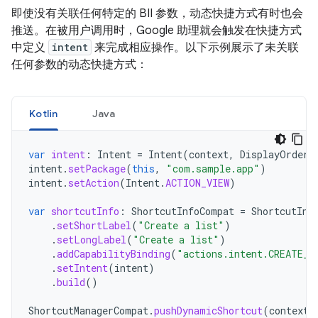
即使没有关联任何特定的 BII 参数，动态快捷方式有时也会
推送。在被用户调用时，Google 助理就会触发在快捷方式
中定义
intent
来完成相应操作。以下示例展示了未关联
任何参数的动态快捷方式：
Kotlin
Java
var
intent
:
Intent
=
Intent
(
context
,
DisplayOrderA
intent
.
setPackage
(
this
,
"com.sample.app"
)
intent
.
setAction
(
Intent
.
ACTION_VIEW
)
var
shortcutInfo
:
ShortcutInfoCompat
=
ShortcutInf
.
setShortLabel
(
"Create a list"
)
.
setLongLabel
(
"Create a list"
)
.
addCapabilityBinding
(
"actions.intent.CREATE_I
.
setIntent
(
intent
)
.
build
()
ShortcutManagerCompat
.
pushDynamicShortcut
(
context
,