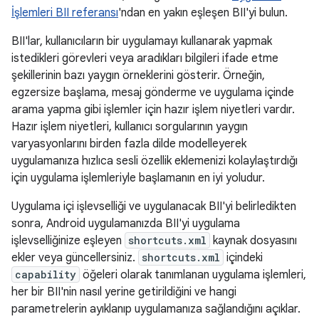
İşlemleri BII referansı
'ndan en yakın eşleşen BII'yi bulun.
BII'lar, kullanıcıların bir uygulamayı kullanarak yapmak
istedikleri görevleri veya aradıkları bilgileri ifade etme
şekillerinin bazı yaygın örneklerini gösterir. Örneğin,
egzersize başlama, mesaj gönderme ve uygulama içinde
arama yapma gibi işlemler için hazır işlem niyetleri vardır.
Hazır işlem niyetleri, kullanıcı sorgularının yaygın
varyasyonlarını birden fazla dilde modelleyerek
uygulamanıza hızlıca sesli özellik eklemenizi kolaylaştırdığı
için uygulama işlemleriyle başlamanın en iyi yoludur.
Uygulama içi işlevselliği ve uygulanacak BII'yi belirledikten
sonra, Android uygulamanızda BII'yi uygulama
işlevselliğinize eşleyen
shortcuts.xml
kaynak dosyasını
ekler veya güncellersiniz.
shortcuts.xml
içindeki
capability
öğeleri olarak tanımlanan uygulama işlemleri,
her bir BII'nin nasıl yerine getirildiğini ve hangi
parametrelerin ayıklanıp uygulamanıza sağlandığını açıklar.