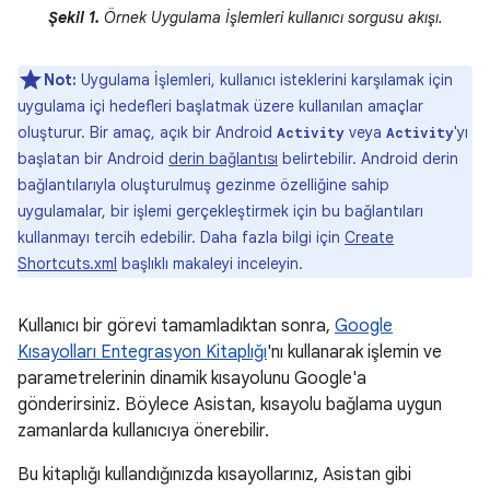
Şekil 1.
Örnek Uygulama İşlemleri kullanıcı sorgusu akışı.
Not:
Uygulama İşlemleri, kullanıcı isteklerini karşılamak için
uygulama içi hedefleri başlatmak üzere kullanılan amaçlar
oluşturur. Bir amaç, açık bir Android
veya
'yı
Activity
Activity
başlatan bir Android
derin bağlantısı
belirtebilir. Android derin
bağlantılarıyla oluşturulmuş gezinme özelliğine sahip
uygulamalar, bir işlemi gerçekleştirmek için bu bağlantıları
kullanmayı tercih edebilir. Daha fazla bilgi için
Create
Shortcuts.xml
başlıklı makaleyi inceleyin.
Kullanıcı bir görevi tamamladıktan sonra,
Google
Kısayolları Entegrasyon Kitaplığı
'nı kullanarak işlemin ve
parametrelerinin dinamik kısayolunu Google'a
gönderirsiniz. Böylece Asistan, kısayolu bağlama uygun
zamanlarda kullanıcıya önerebilir.
Bu kitaplığı kullandığınızda kısayollarınız, Asistan gibi