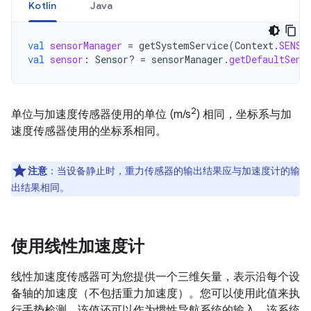
Kotlin
Java
val
sensorManager
=
getSystemService
(
Context
.
SENSO
val
sensor
:
Sensor? 
=
sensorManager
.
getDefaultSens
2
单位与加速度传感器使用的单位 (m/s
) 相同，坐标系与加
速度传感器使用的坐标系相同。
注意
：当设备静止时，重力传感器的输出结果应与加速度计的输
出结果相同。
使用线性加速度计
线性加速度传感器可为您提供一个三维矢量，表示沿每个设
备轴的加速度（不包括重力加速度）。您可以使用此值来执
行手势检测。该值还可以作为惯性导航系统的输入，该系统