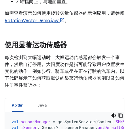
Z 轴指向上，与地面垂直。
如需查看演示如何使用旋转矢量传感器的示例应用，请参阅
RotationVectorDemo.java
。
使用显著运动传感器
每次检测到大幅运动时，大幅运动传感器都会触发一个事
件，然后自行停用。大幅度动作是指可能导致用户位置发生
变化的动作，例如步行、骑车或坐在正在行驶的汽车内。以
下代码展示了如何获取默认的显著运动传感器实例以及如何
注册事件监听器：
Kotlin
Java
val
sensorManager
=
getSystemService
(
Context
.
SENSO
val
mSensor
:
Sensor? 
=
sensorManager
.
getDefaultSen