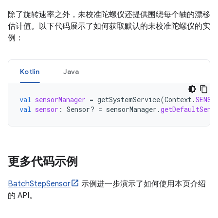
除了旋转速率之外，未校准陀螺仪还提供围绕每个轴的漂移
估计值。以下代码展示了如何获取默认的未校准陀螺仪的实
例：
Kotlin
Java
val
sensorManager
=
getSystemService
(
Context
.
SENSO
val
sensor
:
Sensor? 
=
sensorManager
.
getDefaultSens
更多代码示例
BatchStepSensor
示例进一步演示了如何使用本页介绍
的 API。