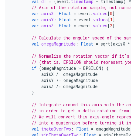
val
dT
=
(
event
.
timestamp
-
timestamp
)
*
N
// Axis of the rotation sample, not normal
var
axisX
:
Float
=
event
.
values
[
0
]
var
axisY
:
Float
=
event
.
values
[
1
]
var
axisZ
:
Float
=
event
.
values
[
2
]
// Calculate the angular speed of the samp
val
omegaMagnitude
:
Float
=
sqrt
(
axisX
*
a
// Normalize the rotation vector if it's b
// (that is, EPSILON should represent your
if
(
omegaMagnitude
 > 
EPSILON
)
{
axisX
/=
omegaMagnitude
axisY
/=
omegaMagnitude
axisZ
/=
omegaMagnitude
}
// Integrate around this axis with the ang
// in order to get a delta rotation from t
// We will convert this axis-angle represen
// into a quaternion before turning it int
val
thetaOverTwo
:
Float
=
omegaMagnitude
*
val
sinThetaOverTwo
:
Float
=
sin
(
thetaOver