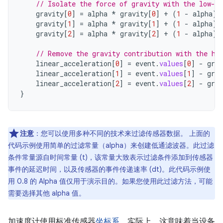
// Isolate the force of gravity with the low-pa
gravity
[
0
]
=
alpha
*
gravity
[
0
]
+
(
1
-
alpha
)
gravity
[
1
]
=
alpha
*
gravity
[
1
]
+
(
1
-
alpha
)
gravity
[
2
]
=
alpha
*
gravity
[
2
]
+
(
1
-
alpha
)
// Remove the gravity contribution with the hi
linear_acceleration
[
0
]
=
event
.
values
[
0
]
-
grav
linear_acceleration
[
1
]
=
event
.
values
[
1
]
-
grav
linear_acceleration
[
2
]
=
event
.
values
[
2
]
-
grav
}
注意
：您可以使用多种不同的技术来过滤传感器数据。 上面的
代码示例使用简单的过滤常量（alpha）来创建低通滤波器。此过滤
条件常量源自时间常量 (t)，该常量大致表示过滤条件添加到传感器
事件的延迟时间，以及传感器的事件传递速率 (dt)。此代码示例使
用 0.8 的 Alpha 值仅用于演示目的。如果您使用此过滤方法，可能
需要选择其他 alpha 值。
加速度计使用标准传感器
坐标系
。实际上，这意味着当设备