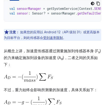
val
sensorManager
=
getSystemService
(
Context
.
SENSO
val
sensor
:
Sensor? 
=
sensorManager
.
getDefaultSens
注意：
如果您的应用以 Android 12（API 级别 31）或更高版本
为目标平台，则此传感器会
受到速率限制
。
从概念上讲，加速度传感器通过测量施加到传感器本身 (F
)
s
的力来确定施加到设备的加速度 (A
)，二者之间的关系如
d
下：
不过，重力始终会影响所测量的加速度，具体关系如下：