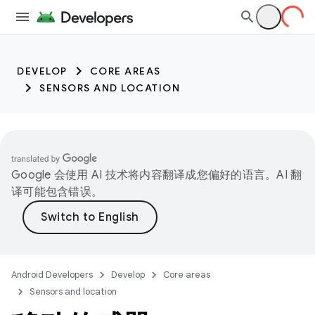
trait:citc trait:citc
DEVELOP
CORE AREAS
SENSORS AND LOCATION
Google 会使用 AI 技术将内容翻译成您偏好的语言。AI 翻
译可能包含错误。
Android Developers
Develop
Core areas
Sensors and location