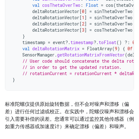
val
cosThetaOverTwo
:
Float
=
cos
(
thetaOver
deltaRotationVector
[
0
]
=
sinThetaOverTwo
*
deltaRotationVector
[
1
]
=
sinThetaOverTwo
*
deltaRotationVector
[
2
]
=
sinThetaOverTwo
*
deltaRotationVector
[
3
]
=
cosThetaOverTwo
}
timestamp
=
event
?.
timestamp
?.
toFloat
()
?:
0f
val
deltaRotationMatrix
=
FloatArray
(
9
)
{
0f
}
SensorManager
.
getRotationMatrixFromVector
(
delt
// User code should concatenate the delta rota
// in order to get the updated rotation.
// rotationCurrent = rotationCurrent * deltaRo
}
标准陀螺仪提供原始旋转数据，但不会对噪声和漂移（偏
差）进行任何过滤或校正。在实践中，陀螺仪噪声和漂移会
引入需要补偿的误差。您通常可以通过监控其他传感器（例
如重力传感器或加速度计）来确定漂移（偏差）和噪声。