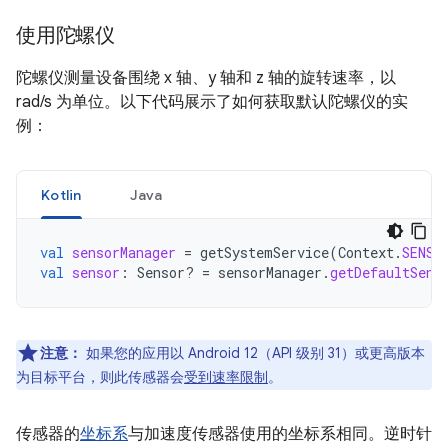
使用陀螺仪
陀螺仪测量设备围绕 x 轴、y 轴和 z 轴的旋转速率，以
rad/s 为单位。以下代码展示了如何获取默认陀螺仪的实
例：
Kotlin
Java
val
sensorManager
=
getSystemService
(
Context
.
SENSO
val
sensor
:
Sensor? 
=
sensorManager
.
getDefaultSens
注意：
如果您的应用以 Android 12（API 级别 31）或更高版本
为目标平台，则此传感器会
受到速率限制
。
传感器的
坐标系
与加速度传感器使用的坐标系相同。逆时针