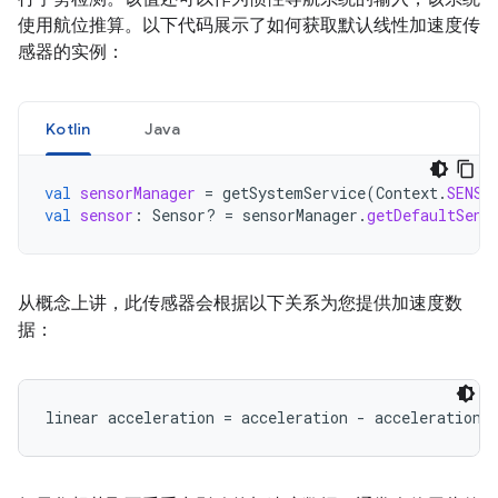
使用航位推算。以下代码展示了如何获取默认线性加速度传
感器的实例：
Kotlin
Java
val
sensorManager
=
getSystemService
(
Context
.
SENSO
val
sensor
:
Sensor? 
=
sensorManager
.
getDefaultSens
从概念上讲，此传感器会根据以下关系为您提供加速度数
据：