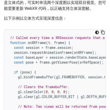
是立体式的，可实时串流两个深度图以实现双目视觉。您可
能需要更新 WebXR 代码，以正确支持立体深度帧。
以下示例以立体方式呈现深度信息：
// Called every time a XRSession requests that a n
function
onXRFrame
(
t
,
frame
)
{
const
session
=
frame
.
session
;
session
.
requestAnimationFrame
(
onXRFrame
);
const
baseLayer
=
session
.
renderState
.
baseLayer
;
const
pose
=
frame
.
getViewerPose
(
xrRefSpace
);
if
(
pose
)
{
gl
.
bindFramebuffer
(
gl
.
FRAMEBUFFER
,
session
.
ren
// Clears the framebuffer.
gl
.
clearColor
(
0
,
0
,
0
,
0
);
gl
.
clear
(
gl
.
COLOR_BUFFER_BIT
|
gl
.
DEPTH_BUFFE
// Note: Two views will be returned from pose.