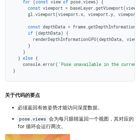
for
(
const
view
of
pose
.
views
)
{
const
viewport
=
baseLayer
.
getViewport
(
view
)
gl
.
viewport
(
viewport
.
x
,
viewport
.
y
,
viewport
const
depthData
=
frame
.
getDepthInformation
(
if
(
depthData
)
{
renderDepthInformationGPU
(
depthData
,
view
,
}
}
}
else
{
console
.
error
(
'Pose unavailable in the current
}
关于代码的要点
必须返回有效姿势才能访问深度数据。
pose.views
会为每只眼睛返回一个视图，其对应的
for 循环会运行两次。