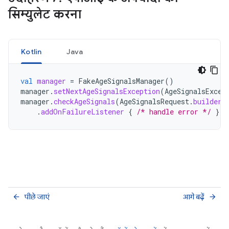
सिम्युलेट करना
Kotlin
Java
val
manager
=
FakeAgeSignalsManager
()
manager
.
setNextAgeSignalsException
(
AgeSignalsExcep
manager
.
checkAgeSignals
(
AgeSignalsRequest
.
builder
(
.
addOnFailureListener
{
/* handle error */
}
पीछे जाएं
आगे बढ़ें
arrow_back
arrow_forward