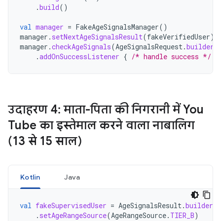
.
build
()
val
manager
=
FakeAgeSignalsManager
()
manager
.
setNextAgeSignalsResult
(
fakeVerifiedUser
)
manager
.
checkAgeSignals
(
AgeSignalsRequest
.
builder
(
.
addOnSuccessListener
{
/* handle success */
}
उदाहरण 4: माता-पिता की निगरानी में You
Tube का इस्तेमाल करने वाला नाबालिग
(13 से 15 साल)
Kotlin
Java
val
fakeSupervisedUser
=
AgeSignalsResult
.
builder
(
.
setAgeRangeSource
(
AgeRangeSource
.
TIER_B
)