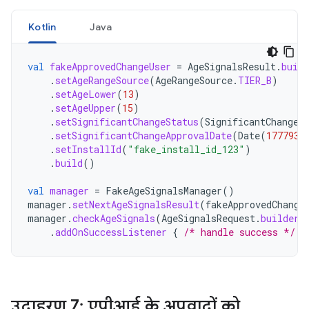
Kotlin
Java
val
fakeApprovedChangeUser
=
AgeSignalsResult
.
build
.
setAgeRangeSource
(
AgeRangeSource
.
TIER_B
)
.
setAgeLower
(
13
)
.
setAgeUpper
(
15
)
.
setSignificantChangeStatus
(
SignificantChangeS
.
setSignificantChangeApprovalDate
(
Date
(
1777939
.
setInstallId
(
"fake_install_id_123"
)
.
build
()
val
manager
=
FakeAgeSignalsManager
()
manager
.
setNextAgeSignalsResult
(
fakeApprovedChange
manager
.
checkAgeSignals
(
AgeSignalsRequest
.
builder
(
.
addOnSuccessListener
{
/* handle success */
}
उदाहरण 7: एपीआई के अपवादों को