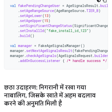
val
fakePendingChangeUser
=
AgeSignalsResult
.
build
.
setAgeRangeSource
(
AgeRangeSource
.
TIER_B
)
.
setAgeLower
(
13
)
.
setAgeUpper
(
15
)
.
setSignificantChangeStatus
(
SignificantChangeS
.
setInstallId
(
"fake_install_id_123"
)
.
build
()
val
manager
=
FakeAgeSignalsManager
()
manager
.
setNextAgeSignalsResult
(
fakePendingChangeU
manager
.
checkAgeSignals
(
AgeSignalsRequest
.
builder
(
.
addOnSuccessListener
{
/* handle success */
}
छठा उदाहरण: निगरानी में रखा गया
नाबालिग
,
जिसके खाते में अहम बदलाव
करने की अनुमति मिली है