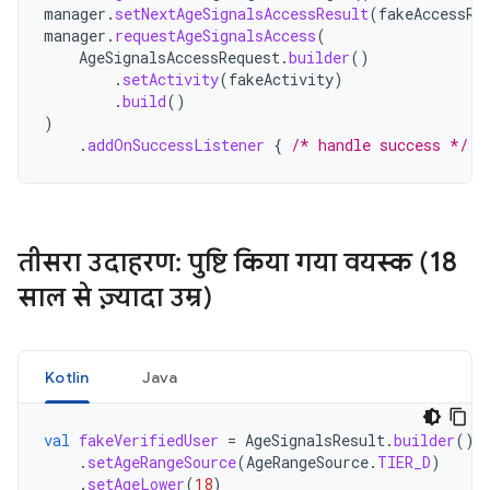
manager
.
setNextAgeSignalsAccessResult
(
fakeAccessRe
manager
.
requestAgeSignalsAccess
(
AgeSignalsAccessRequest
.
builder
()
.
setActivity
(
fakeActivity
)
.
build
()
)
.
addOnSuccessListener
{
/* handle success */
}
तीसरा उदाहरण: पुष्टि किया गया वयस्क (18
साल से ज़्यादा उम्र)
Kotlin
Java
val
fakeVerifiedUser
=
AgeSignalsResult
.
builder
()
.
setAgeRangeSource
(
AgeRangeSource
.
TIER_D
)
.
setAgeLower
(
18
)