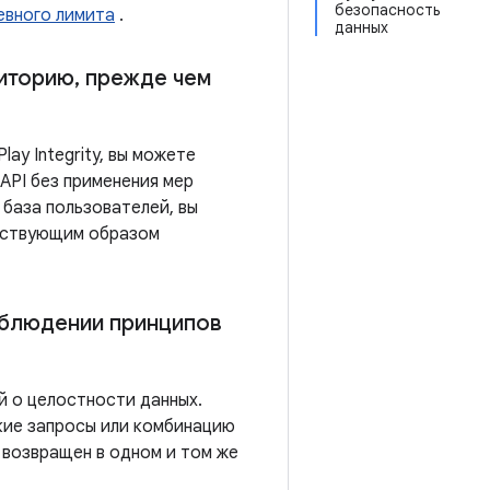
безопасность
евного лимита
.
данных
диторию
,
прежде чем
ay Integrity, вы можете
API без применения мер
 база пользователей, вы
етствующим образом
облюдении принципов
ий о целостности данных.
ские запросы или комбинацию
 возвращен в одном и том же