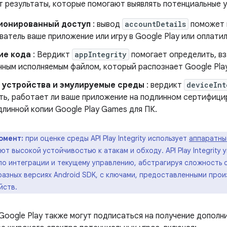
 результаты, которые помогают выявлять потенциальные уг
ионированный доступ
: вывод
accountDetails
поможет 
ватель ваше приложение или игру в Google Play или оплатил
ие кода
: Вердикт
appIntegrity
помогает определить, вз
нным исполняемым файлом, который распознает Google Play
 устройства и эмулируемые среды
: вердикт
deviceInt
ть, работает ли ваше приложение на подлинном сертифици
длинной копии Google Play Games для ПК.
омент:
при оценке среды API Play Integrity использует
аппаратны
т высокой устойчивостью к атакам и обходу. API Play Integrity
о интеграции и текущему управлению, абстрагируя сложность с
азных версиях Android SDK, с ключами, предоставленными прои
йств.
Google Play также могут подписаться на получение дополн