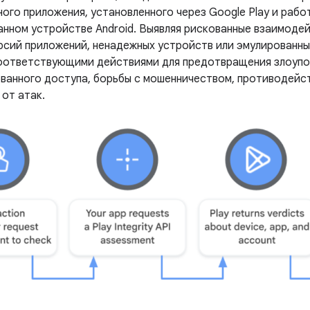
ного приложения, установленного через Google Play и раб
нном устройстве Android. Выявляя рискованные взаимодей
рсий приложений, ненадежных устройств или эмулированны
оответствующими действиями для предотвращения злоупо
ванного доступа, борьбы с мошенничеством, противодейс
от атак.