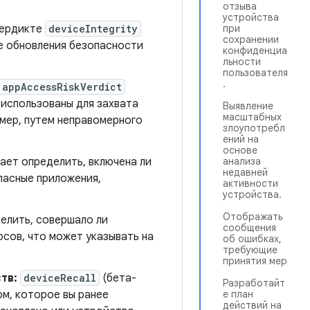
отзыва
устройства
при
вердикте
deviceIntegrity
сохранении
е обновления безопасности
конфиденциа
льности
пользователя
.
appAccessRiskVerdict
 использованы для захвата
Выявление
масштабных
мер, путем неправомерного
злоупотребл
ений на
основе
анализа
ает определить, включена ли
недавней
опасные приложения,
активности
устройства.
Отображать
елить, совершало ли
сообщения
сов, что может указывать на
об ошибках,
требующие
принятия мер
тв:
deviceRecall
(бета-
Разработайт
е план
ом, которое вы ранее
действий на