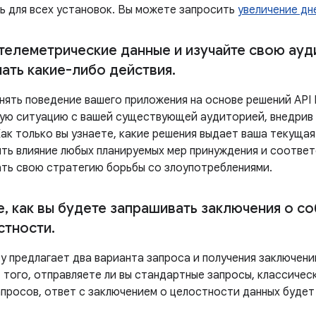
нь для всех установок. Вы можете запросить
увеличение дн
телеметрические данные и изучайте свою ау
ать какие-либо действия
.
ять поведение вашего приложения на основе решений API Pl
ую ситуацию с вашей существующей аудиторией, внедрив 
ак только вы узнаете, какие решения выдает ваша текущая
ть влияние любых планируемых мер принуждения и соотв
ть свою стратегию борьбы со злоупотреблениями.
е
,
как вы будете запрашивать заключения о с
стности
.
rity предлагает два варианта запроса и получения заключен
 того, отправляете ли вы стандартные запросы, классиче
апросов, ответ с заключением о целостности данных будет