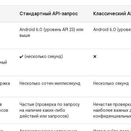
Стандартный API-запрос
Классический A
Android 6.0 (уровень API 23) или
Android 6.0 (урове
выше
✔️ (несколько секунд)
❌
ный
ержка
Несколько сотен миллисекунд
Несколько секунд
я
Частые (проверка по запросу
Нечастая проверк
осов
на наличие каких-либо
наиболее важных 
действий или запросов)
конфиденциальных