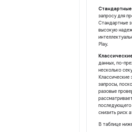
Стандартные
запросу для п
Стандартные з
высокую надеж
интеллектуаль
Play.
Классические
данных, по-пр
несколько секу
Классические 
запросы, поско
разовые прове
рассматривает
последующего 
снизить риск а
В таблице ниж