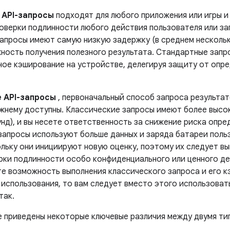
 API-запросы
подходят для любого приложения или игры и
роверки подлинности любого действия пользователя или за
апросы имеют самую низкую задержку (в среднем нескольк
ность получения полезного результата. Стандартные запр
ное кэширование на устройстве, делегируя защиту от опре
 API-запросы
, первоначальный способ запроса результа
ежнему доступны. Классические запросы имеют более высо
нд), и вы несете ответственность за снижение риска опре
запросы используют больше данных и заряда батареи поль
льку они инициируют новую оценку, поэтому их следует вы
рки подлинности особо конфиденциального или ценного де
е возможность выполнения классического запроса и его к
использования, то вам следует вместо этого использоват
так.
е приведены некоторые ключевые различия между двумя ти