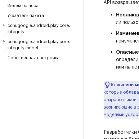
API возвращает
Индекс класса
Несанкц
Указатель пакета
ли пользо
com
.
google
.
android
.
play
.
core
.
integrity
Изменен
неизмене
com
.
google
.
android
.
play
.
core
.
integrity
.
model
Опасные
Собственная настройка
определи
или на по
Ключевой м
которые обладаю
разработчиков п
возникающие в р
моделями устро
Разработчики 