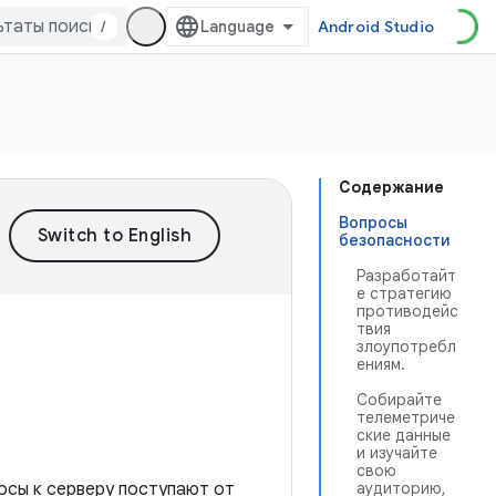
/
Android Studio
Содержание
Вопросы
безопасности
Разработайт
е стратегию
противодейс
твия
злоупотребл
ениям.
Собирайте
телеметриче
ские данные
и изучайте
свою
росы к серверу поступают от
аудиторию,