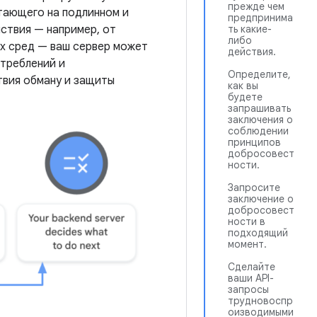
прежде чем
отающего на подлинном и
предпринима
ствия — например, от
ть какие-
либо
х сред — ваш сервер может
действия.
треблений и
Определите,
твия обману и защиты
как вы
будете
запрашивать
заключения о
соблюдении
принципов
добросовест
ности.
Запросите
заключение о
добросовест
ности в
подходящий
момент.
Сделайте
ваши API-
запросы
трудновоспр
оизводимыми