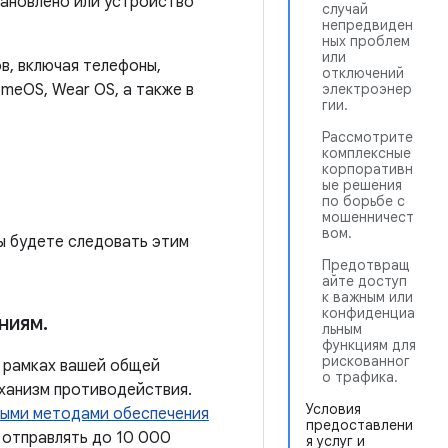
тановлено или устройство
случай
непредвиден
ных проблем
или
в, включая телефоны,
отключений
электроэнер
omeOS, Wear OS, а также в
гии.
Рассмотрите
комплексные
корпоративн
ые решения
по борьбе с
мошенничест
вом.
вы будете следовать этим
Предотвращ
айте доступ
к важным или
конфиденциа
ниям
.
льным
функциям для
рискованног
 в рамках вашей общей
о трафика.
еханизм противодействия.
Условия
ыми методами обеспечения
предоставлени
 отправлять до 10 000
я услуг и