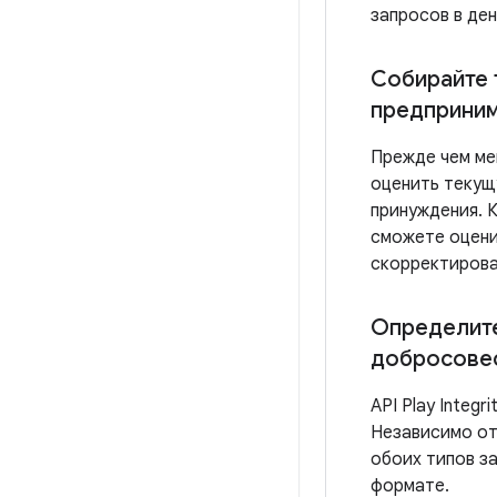
запросов в де
Собирайте 
предприним
Прежде чем мен
оценить текущ
принуждения. К
сможете оцени
скорректирова
Определит
добросове
API Play Integ
Независимо от
обоих типов з
формате.