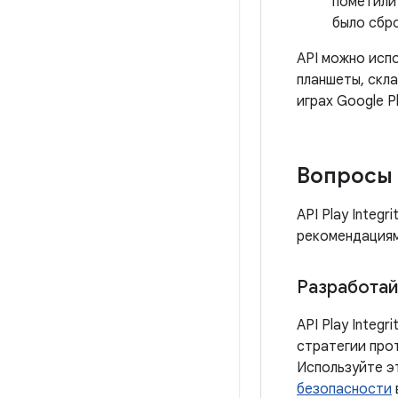
пометили
было сбр
API можно исп
планшеты, скла
играх Google P
Вопросы 
API Play Integ
рекомендациям
Разработай
API Play Integ
стратегии про
Используйте э
безопасности