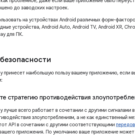
 как проблемное, даже если ваше приложение было переус
ошено до заводских настроек.
ользовать на устройствах Android различных форм-факторо
дные устройства, Android Auto, Android TV, Android XR, Chr
lay для ПК.
безопасности
rity принесет наибольшую пользу вашему приложению, если 
:
те стратегию противодействия злоупотребле
rity лучше всего работает в сочетании с другими сигналами
тиводействия злоупотреблениям, а не как единственный м
тот API в сочетании с другими соответствующими
передов
вашего приложения. По умолчанию ваше приложение может