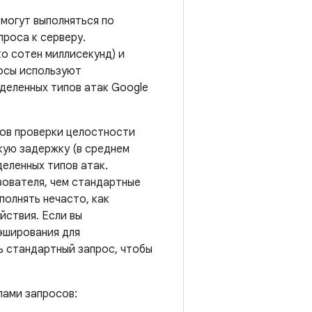
 могут выполняться по
проса к серверу.
о сотен миллисекунд) и
осы используют
деленных типов атак Google
тов проверки целостности
кую задержку (в среднем
деленных типов атак.
зователя, чем стандартные
полнять нечасто, как
йствия. Если вы
эширования для
ь стандартный запрос, чтобы
пами запросов: