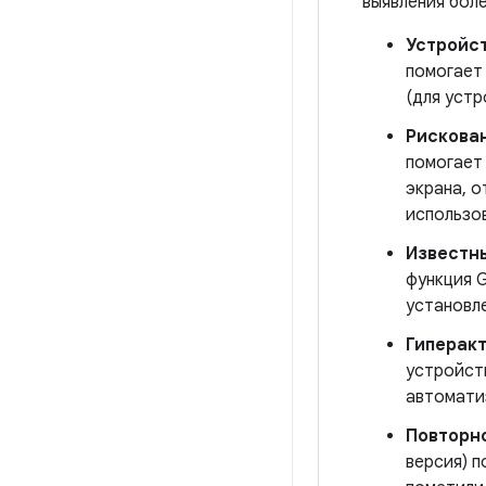
выявления боле
Устройст
помогает
(для устр
Рискован
помогает 
экрана, 
использо
Известн
функция G
установл
Гиперакт
устройст
автомати
Повторно
версия) п