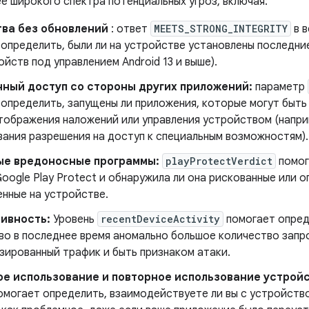
е широкого спектра потенциальных угроз, включая:
ва без обновлений
: ответ
MEETS_STRONG_INTEGRITY
в 
 определить, были ли на устройстве установлены последни
ойств под управлением Android 13 и выше).
ный доступ со стороны других приложений:
параметр
определить, запущены ли приложения, которые могут быть
отображения наложений или управления устройством (напри
вания разрешения на доступ к специальным возможностям).
ые вредоносные программы:
playProtectVerdict
помог
oogle Play Protect и обнаружила ли она рискованные или 
енные на устройстве.
ивность:
Уровень
recentDeviceActivity
помогает опред
во в последнее время аномально большое количество запро
зированный трафик и быть признаком атаки.
е использование и повторное использование устройс
омогает определить, взаимодействуете ли вы с устройств