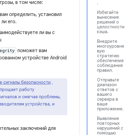
розы, в том числе:
.
Избегайте
вам определить, установил
вынесения
 ли его.
решений о
целостности
кэша.
аимодействуете ли вы с
.
Внедрите
многоуровне
egrity
поможет вам
вую
стратегию
рованном устройстве Android
обеспечения
соблюдения
правил.
Отправьте
е сигналы безопасности
,
диапазон
ответов с
 упрощает работу
вашего
игналов и смягчая проблемы,
сервера в
ваше
зводителем устройства, и
приложение.
Выявление
повторных
нарушений с
ительных заключений для
помощью