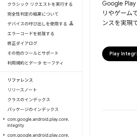
Google 
クラシック リクエストを実行する
リやゲーム
完全性判定の結果について
ンスを実現
デバイスの呼び出しを使用する
エラーコードを処理する
修正ダイアログ
その他のツールとサポート
Play Inte
利用規約とデータ セーフティ
リファレンス
リリースノート
クラスのインデックス
パッケージのインデックス
com
.
google
.
android
.
play
.
core
.
integrity
com
.
google
.
android
.
play
.
core
.