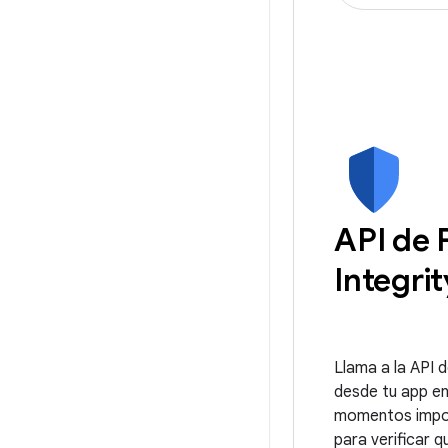
API de 
Integrit
Llama a la API d
desde tu app e
momentos impo
para verificar q