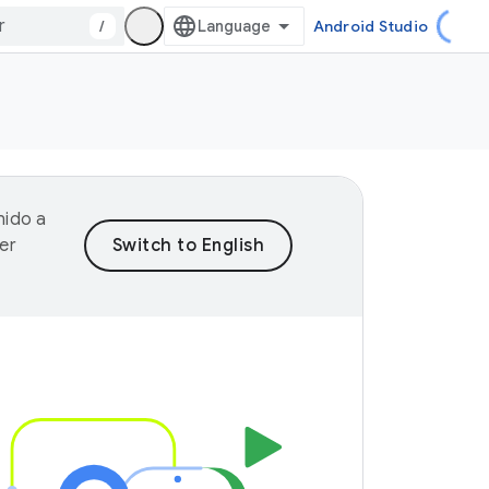
/
Android Studio
nido a
er