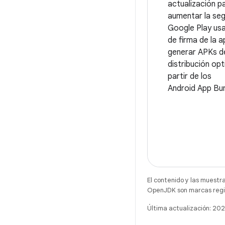
actualización p
aumentar la seg
Google Play usa
de firma de la 
generar APKs d
distribución op
partir de los
Android App Bun
El contenido y las muestr
OpenJDK son marcas regis
Última actualización: 2