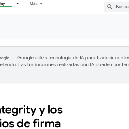
lay
Más
Google utiliza tecnología de IA para traducir conte
referido. Las traducciones realizadas con IA pueden conten
ntegrity y los
ios de firma