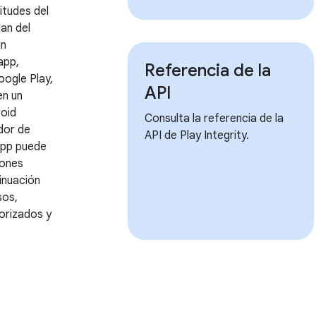
itudes del
an del
in
app,
Referencia de la
oogle Play,
API
en un
roid
Consulta la referencia de la
idor de
API de Play Integrity.
app puede
iones
inuación
sos,
orizados y