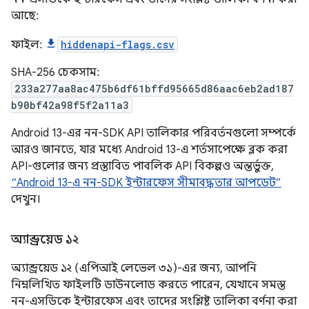
আছে:
ফাইল:
hiddenapi-flags.csv
SHA-256 চেকসাম:
233a277aa8ac475b6df61bffd95665d86aac6eb2ad187
b90bf42a98f5f2a11a3
Android 13-এর নন-SDK API তালিকার পরিবর্তনগুলো সম্পর্কে
আরও জানতে, যার মধ্যে Android 13-এ শর্তসাপেক্ষে ব্লক করা
API-গুলোর জন্য প্রস্তাবিত পাবলিক API বিকল্পও অন্তর্ভুক্ত,
“Android 13-এ নন-SDK ইন্টারফেস সীমাবদ্ধতার আপডেট”
দেখুন।
অ্যান্ড্রয়েড ১২
অ্যান্ড্রয়েড ১২ (এপিআই লেভেল ৩১)-এর জন্য, আপনি
নিম্নলিখিত ফাইলটি ডাউনলোড করতে পারেন, যেখানে সমস্ত
নন-এসডিকে ইন্টারফেস এবং তাদের সংশ্লিষ্ট তালিকা বর্ণনা করা