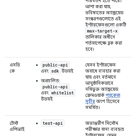
পরিবর্তন হতে পারে।
আশা করা যায়,
ভবিষ্যতের অ্যান্ড্রয়েড
সংস্করণগুলোতে এই
ইন্টারফেসগুলো একটি
max-target-x
তালিকার অধীনে
শর্তসাপেক্ষে ব্লক করা
হবে।
public-api
এসডি
যেসব ইন্টারফেস
sdk
কে
এবং
উভয়ই
অবাধে ব্যবহার করা
যায় এবং বর্তমানে
অপ্রচলিত:
আনুষ্ঠানিকভাবে
public-api
নথিভুক্ত অ্যান্ড্রয়েড
whitelist
এবং
ফ্রেমওয়ার্ক
প্যাকেজ
উভয়ই
সূচীর
অংশ হিসেবে
সমর্থিত।
test-api
টেস্ট
অভ্যন্তরীণ সিস্টেম
এপিআই
পরীক্ষার জন্য ব্যবহৃত
ইন্টারফেস, যেমন