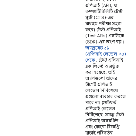
এপিআই (API), যা
কম্প্যাটিবিলিটি টেস্ট
স্যুট (CTS)-এর
মাধ্যমে পরীক্ষা সহজ
করে। টেস্ট এপিআই
(Test APIs) এসডিকে
(SDK)-এর অংশ
নয়
।
অ্যান্ড্রয়েড ১১
(এপিআই লেভেল ৩০)
থেকে
, টেস্ট এপিআই
ব্লক লিস্টে অন্তর্ভুক্ত
করা হয়েছে, তাই
অ্যাপগুলো তাদের
টার্গেট এপিআই
লেভেল নির্বিশেষে
এগুলো ব্যবহার করতে
পারে না। প্ল্যাটফর্ম
এপিআই লেভেল
নির্বিশেষে, সমস্ত টেস্ট
এপিআই অসমর্থিত
এবং কোনো বিজ্ঞপ্তি
ছাড়াই পরিবর্তন