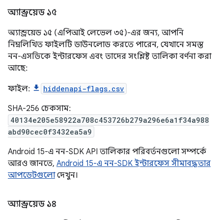
অ্যান্ড্রয়েড ১৫
অ্যান্ড্রয়েড ১৫ (এপিআই লেভেল ৩৫)-এর জন্য, আপনি
নিম্নলিখিত ফাইলটি ডাউনলোড করতে পারেন, যেখানে সমস্ত
নন-এসডিকে ইন্টারফেস এবং তাদের সংশ্লিষ্ট তালিকা বর্ণনা করা
আছে:
ফাইল:
hiddenapi-flags.csv
SHA-256 চেকসাম:
40134e205e58922a708c453726b279a296e6a1f34a988
abd90cec0f3432ea5a9
Android 15-এ নন-SDK API তালিকার পরিবর্তনগুলো সম্পর্কে
আরও জানতে,
Android 15-এ নন-SDK ইন্টারফেস সীমাবদ্ধতার
আপডেটগুলো
দেখুন।
অ্যান্ড্রয়েড ১৪