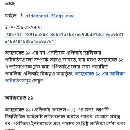
আছে:
ফাইল:
hiddenapi-flags.csv
SHA-256 চেকসাম:
40674ff4291eb268f86561bf687e69dbd013df9ec9531
a460404532a4ac9a761
অ্যান্ড্রয়েড ১২-এর নন-এসডিকে এপিআই তালিকার
পরিবর্তনগুলো সম্পর্কে আরও জানতে, যার মধ্যে অ্যান্ড্রয়েড ১২-
এ শর্তসাপেক্ষে ব্লক করা এপিআইগুলোর জন্য প্রস্তাবিত
পাবলিক এপিআই বিকল্পও অন্তর্ভুক্ত,
অ্যান্ড্রয়েড ১২-এর তালিকা
পরিবর্তনসমূহ
দেখুন।
অ্যান্ড্রয়েড ১১
অ্যান্ড্রয়েড ১১ (এপিআই লেভেল ৩০)-এর জন্য, আপনি
নিম্নলিখিত ফাইলটি ডাউনলোড করতে পারেন, যেখানে সমস্ত
নন-এসডিকে ইন্টারফেস এবং তাদের সংশ্লিষ্ট তালিকা বর্ণনা করা