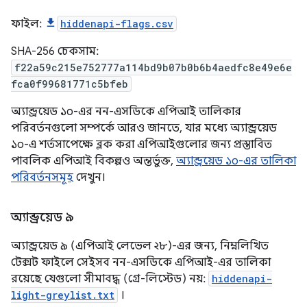
ফাইল:
hiddenapi-flags.csv
SHA-256 চেকসাম:
f22a59c215e752777a114bd9b07b0b6b4aedfc8e49e6e
fca0f99681771c5bfeb
অ্যান্ড্রয়েড ১০-এর নন-এসডিকে এপিআই তালিকার
পরিবর্তনগুলো সম্পর্কে আরও জানতে, যার মধ্যে অ্যান্ড্রয়েড
১০-এ শর্তসাপেক্ষে ব্লক করা এপিআইগুলোর জন্য প্রস্তাবিত
পাবলিক এপিআই বিকল্পও অন্তর্ভুক্ত,
অ্যান্ড্রয়েড ১০-এর তালিকা
পরিবর্তনসমূহ
দেখুন।
অ্যান্ড্রয়েড ৯
অ্যান্ড্রয়েড ৯ (এপিআই লেভেল ২৮)-এর জন্য, নিম্নলিখিত
টেক্সট ফাইলে সেইসব নন-এসডিকে এপিআই-এর তালিকা
রয়েছে যেগুলো সীমাবদ্ধ (গ্রে-লিস্টেড) নয়:
hiddenapi-
light-greylist.txt
।