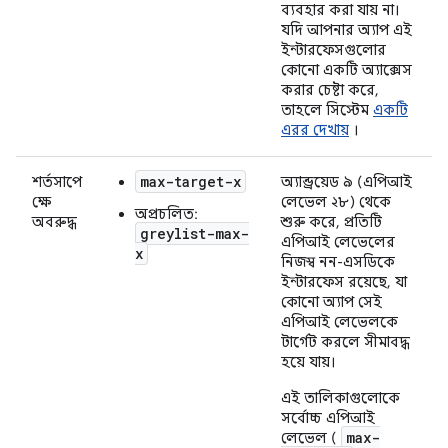
ব্যবহার করা যায় না।
যদি আপনার অ্যাপ এই
ইন্টারফেসগুলোর
কোনো একটি অ্যাক্সেস
করার চেষ্টা করে,
তাহলে সিস্টেম
একটি
এরর দেখায়
।
max-target-x
শর্তসাপে
অ্যান্ড্রয়েড ৯ (এপিআই
ক্ষে
লেভেল ২৮) থেকে
অপ্রচলিত:
অবরুদ্ধ
শুরু করে, প্রতিটি
greylist-max-
এপিআই লেভেলের
x
নিজস্ব নন-এসডিকে
ইন্টারফেস রয়েছে, যা
কোনো অ্যাপ সেই
এপিআই লেভেলকে
টার্গেট করলে সীমাবদ্ধ
হয়ে যায়।
এই তালিকাগুলোকে
সর্বোচ্চ এপিআই
max-
লেভেল (