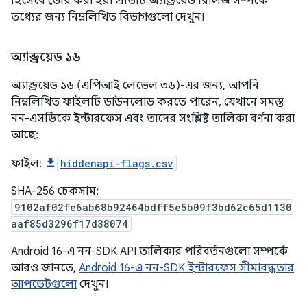
হিসেবে তৈরি করা হয়। প্রতিটি অ্যান্ড্রয়েড রিলিজ সম্পর্কে
তথ্যের জন্য নিম্নলিখিত বিভাগগুলো দেখুন।
অ্যান্ড্রয়েড ১৬
অ্যান্ড্রয়েড ১৬ (এপিআই লেভেল ৩৬)-এর জন্য, আপনি
নিম্নলিখিত ফাইলটি ডাউনলোড করতে পারেন, যেখানে সমস্ত
নন-এসডিকে ইন্টারফেস এবং তাদের সংশ্লিষ্ট তালিকা বর্ণনা করা
আছে:
ফাইল:
hiddenapi-flags.csv
SHA-256 চেকসাম:
9102af02fe6ab68b92464bdff5e5b09f3bd62c65d1130
aaf85d3296f17d38074
Android 16-এ নন-SDK API তালিকার পরিবর্তনগুলো সম্পর্কে
আরও জানতে,
Android 16-এ নন-SDK ইন্টারফেস সীমাবদ্ধতার
আপডেটগুলো
দেখুন।