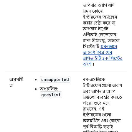
আপনার অ্যাপ যদি
এমন কোনো
ইন্টারফেস অ্যাক্সেস
করার চেষ্টা করে যা
আপনার টার্গেট
এপিআই লেভেলের
জন্য সীমাবদ্ধ, তাহলে
সিস্টেমটি
এমনভাবে
আচরণ করে যেন
এপিআইটি ব্লক লিস্টের
অংশ
।
unsupported
অসমর্থি
নন-এসডিকে
ত
ইন্টারফেসগুলো অবাধ
অপ্রচলিত:
এবং আপনার অ্যাপ
greylist
এগুলো ব্যবহার করতে
পারে। তবে মনে
রাখবেন, এই
ইন্টারফেসগুলো
অসমর্থিত
এবং কোনো
পূর্ব বিজ্ঞপ্তি ছাড়াই