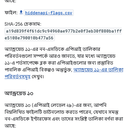
আছে:
ফাইল:
hiddenapi-flags.csv
SHA-256 চেকসাম:
a19d839f4f61dc9c94960ae977b2e0f3eb30f880ba1ff
e5108e790010b477a56
অ্যান্ড্রয়েড ১১-এর নন-এসডিকে এপিআই তালিকার
পরিবর্তনগুলো সম্পর্কে আরও জানতে, যার মধ্যে অ্যান্ড্রয়েড
১১-এ শর্তসাপেক্ষে ব্লক করা এপিআইগুলোর জন্য প্রস্তাবিত
পাবলিক এপিআই বিকল্পও অন্তর্ভুক্ত,
অ্যান্ড্রয়েড ১১-এর তালিকা
পরিবর্তনসমূহ
দেখুন।
অ্যান্ড্রয়েড ১০
অ্যান্ড্রয়েড ১০ (এপিআই লেভেল ২৯)-এর জন্য, আপনি
নিম্নলিখিত ফাইলটি ডাউনলোড করতে পারেন, যেখানে সমস্ত
নন-এসডিকে ইন্টারফেস এবং তাদের সংশ্লিষ্ট তালিকা বর্ণনা করা
আছে: