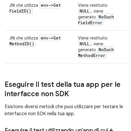
env->
Get
JNI che utilizza
Viene restituito
Field
ID(
)
NULL
, viene
No
Such
generato
Field
Error
env->
Get
JNI che utilizza
Viene restituito
Method
ID(
)
NULL
, viene
No
Such
generato
Method
Error
Eseguire il test della tua app per le
interfacce non SDK
Esistono diversi metodi che puoi utilizzare per testare le
interfacce non SDK nella tua app.
Eseguire il test utilizzando un'app di cui è