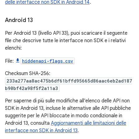
delle interfacce non SDK in Android 14
.
Android 13
Per Android 13 (livello API 33), puoi scaricare il seguente
file che descrive tutte le interfacce non SDK e i relativi
elenchi:
File:
hiddenapi-flags.csv
Checksum SHA-256:
233a277aa8ac475b6df61bffd95665d86aac6eb2ad187
b90bf42a98f5f2a11a3
Per saperne di più sulle modifiche all'elenco delle API non
SDK in Android 13, incluse le alternative alle API pubbliche
suggerite per le API bloccate in modo condizionale in
Android 13, consulta
Aggiornamenti alle limitazioni delle
interfacce non SDK in Android 13
.