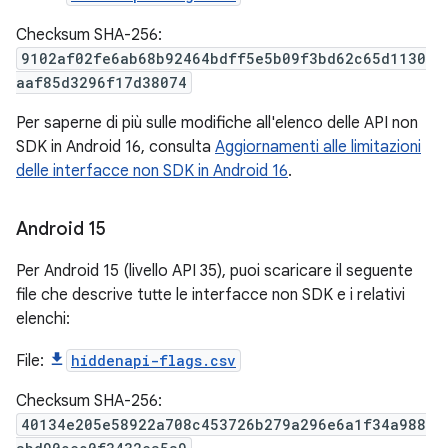
Checksum SHA-256:
9102af02fe6ab68b92464bdff5e5b09f3bd62c65d1130
aaf85d3296f17d38074
Per saperne di più sulle modifiche all'elenco delle API non
SDK in Android 16, consulta
Aggiornamenti alle limitazioni
delle interfacce non SDK in Android 16
.
Android 15
Per Android 15 (livello API 35), puoi scaricare il seguente
file che descrive tutte le interfacce non SDK e i relativi
elenchi:
File:
hiddenapi-flags.csv
Checksum SHA-256:
40134e205e58922a708c453726b279a296e6a1f34a988