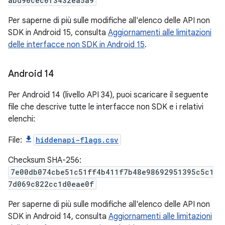
abd90cec0f3432ea5a9
Per saperne di più sulle modifiche all'elenco delle API non
SDK in Android 15, consulta
Aggiornamenti alle limitazioni
delle interfacce non SDK in Android 15
.
Android 14
Per Android 14 (livello API 34), puoi scaricare il seguente
file che descrive tutte le interfacce non SDK e i relativi
elenchi:
File:
hiddenapi-flags.csv
Checksum SHA-256:
7e00db074cbe51c51ff4b411f7b48e98692951395c5c1
7d069c822cc1d0eae0f
Per saperne di più sulle modifiche all'elenco delle API non
SDK in Android 14, consulta
Aggiornamenti alle limitazioni