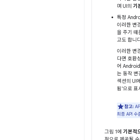
며 UI의
기
특정 And
이러한 변경
을 주기 
고도 합니다
이러한 변경
다면 호환
어 Androi
는 동작 
섹션의 UI
됨'으로 표
참고:
AP
최종 API 
그림 1에
기본적으
적으로 제공될 수