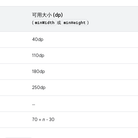
可用大小 (dp)
minWidth
minHeight
(
或
)
40dp
110dp
180dp
250dp
…
70 ×
n
- 30