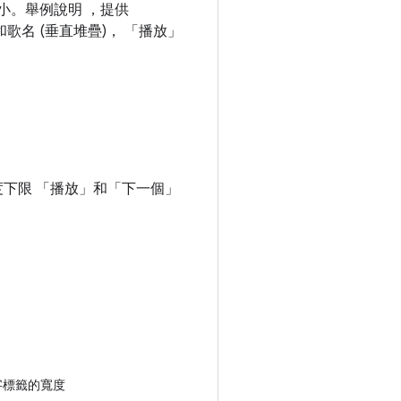
小。舉例說明 ，提供
名 (垂直堆疊)， 「播放」
度下限 「播放」
和「下一個」
文字標籤的寬度