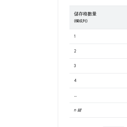
儲存格數量
(欄或列)
1
2
3
4
…
n 鍵