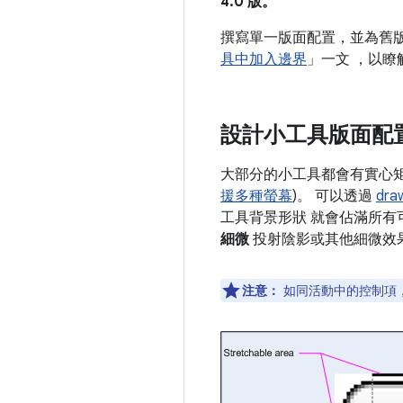
4.0 版。
撰寫單一版面配置，並為舊版的 
具中加入邊界
」一文 ，以瞭
設計小工具版面配
大部分的小工具都會有實心矩
援多種螢幕
)。 可以透過
dra
工具背景形狀 就會佔滿所有可
細微
投射陰影或其他細微效
注意：
如同活動中的控制項