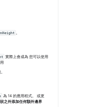
inHeight
。
ht
實際上會成為
您可以使用
使用
能。
n
為 14 的應用程式。 或更
景形狀之外添加任何額外邊界