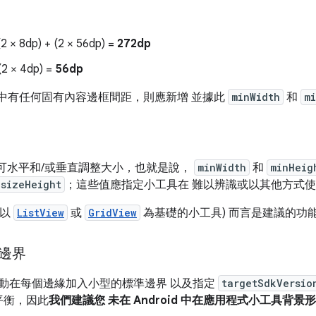
2 × 8dp) + (2 × 56dp) =
272dp
(2 × 4dp) =
56dp
tch 中有任何固有內容邊框間距，則應新增 並據此
minWidth
和
m
，小工具可水平和/或垂直調整大小，也就是說，
minWidth
和
minHeig
esizeHeight
；這些值應指定小工具在 難以辨識或以其他方式
如以
ListView
或
GridView
為基礎的小工具) 而言是建議的功
邊界
0 會自動在每個邊緣加入小型的標準邊界 以及指定
targetSdkVersio
平衡，因此
我們建議您 未在 Android 中在應用程式小工具背