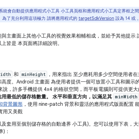
4.0 起，系統會自動提供應用程式小工具 小工具頁框和應用程式小工具定界框
。為了充分利用這項極力 請將應用程式的
targetSdkVersion
設為 14 或 
能與主畫面上其他小工具的視覺效果相輔相成，並給予其他提示 
上皆是 本頁面將詳細說明。
Width
和
minHeight
，用來指出 至少應耗用多少空間使用者在
高度。Android 主畫面 為使用者提供一個可放置小工具和圖
說，許多手機提供 4x4 的格狀空間，而平板電腦則可提供更大的 
佔用最低的儲存格數量。 水平和垂直方向，以滿足其
minWidth
和背景圖形
，使用 nine-patch 背景和靈活的應用程式版面配
實用又美觀
及套用至個別儲存格的自動邊界 小工具)。您可以使用下表，大
準)：