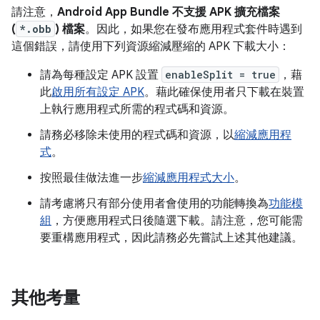
請注意，
Android App Bundle 不支援 APK 擴充檔案
(
*.obb
) 檔案
。因此，如果您在發布應用程式套件時遇到
這個錯誤，請使用下列資源縮減壓縮的 APK 下載大小：
請為每種設定 APK 設置
enableSplit = true
，藉
此
啟用所有設定 APK
。藉此確保使用者只下載在裝置
上執行應用程式所需的程式碼和資源。
請務必移除未使用的程式碼和資源，以
縮減應用程
式
。
按照最佳做法進一步
縮減應用程式大小
。
請考慮將只有部分使用者會使用的功能轉換為
功能模
組
，方便應用程式日後隨選下載。請注意，您可能需
要重構應用程式，因此請務必先嘗試上述其他建議。
其他考量