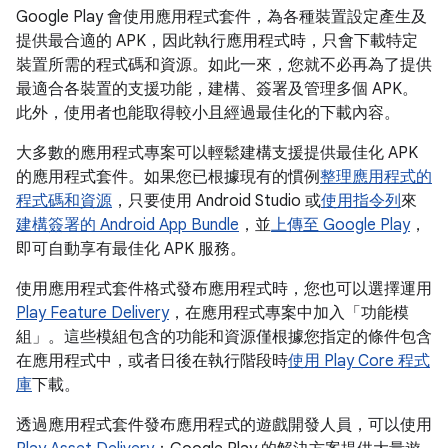
Google Play 會使用應用程式套件，為各種裝置設定產生及
提供最合適的 APK，因此執行應用程式時，只會下載特定
裝置所需的程式碼和資源。如此一來，您就不必再為了提供
最適合各裝置的支援功能，建構、簽署及管理多個 APK。
此外，使用者也能取得較小且經過最佳化的下載內容。
大多數的應用程式專案可以輕鬆建構支援提供最佳化 APK
的應用程式套件。如果您已根據現有的慣例
整理應用程式的
程式碼和資源
，只要使用 Android Studio 或
使用指令列
來
建構簽署的 Android App Bundle
，並
上傳至 Google Play
，
即可自動享有最佳化 APK 服務。
使用應用程式套件格式發布應用程式時，您也可以選擇運用
Play Feature Delivery
，在應用程式專案中加入「功能模
組」
。這些模組包含的功能和資源僅根據您指定的條件包含
在應用程式中，或者日後在執行階段時
使用 Play Core 程式
庫
下載。
透過應用程式套件發布應用程式的遊戲開發人員，可以使用